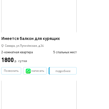
65м²
Имеется балкон для курящих
Самара, ул.Пугачёвская, д.34
2-комнатная квартира
5 спальных мест
1800
р.
сутки
Позвонить
написать
Забронировать
подробнее
обновлено 31.01.2026