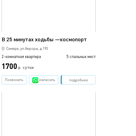
68м²
В 25 минутах ходьбы —космопорт
Самара, ул.Авроры, д.193
2-комнатная квартира
5 спальных мест
1700
р.
сутки
Позвонить
написать
Забронировать
подробнее
обновлено 24.06.2026