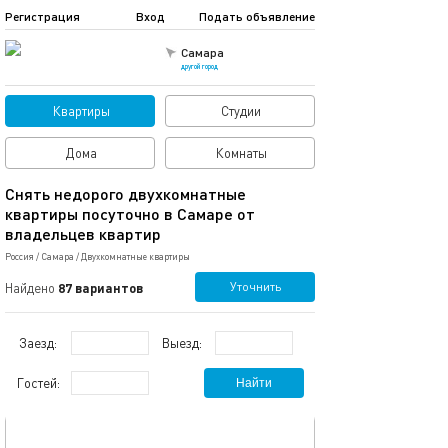
Регистрация
Вход
Подать объявление
Самара
другой город
Квартиры
Студии
Дома
Комнаты
Снять недорого двухкомнатные
квартиры посуточно в Самаре от
владельцев квартир
Россия
/
Самара
/
Двухкомнатные квартиры
Уточнить
Найдено
87 вариантов
Заезд:
Выезд:
Гостей:
Найти
обновлено 08.07.2026