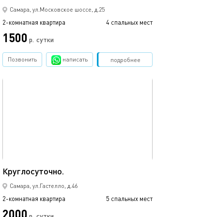
Самара, ул.Московское шоссе, д.25
2-комнатная квартира
4 спальных мест
1500
р.
сутки
Позвонить
написать
Забронировать
подробнее
обновлено 31.01.2026
69м²
Круглосуточно.
Самара, ул.Гастелло, д.46
2-комнатная квартира
5 спальных мест
2000
р.
сутки