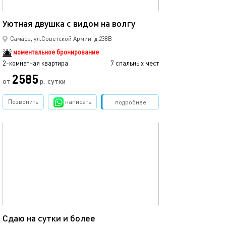
85м²
Уютная двушка с видом на волгу
Квартира с дву
Самара, ул.Советской Армии, д.238В
моментальное бронирование
2-комнатная квартира
7 спальных мест
2-комнатная квартира
2585
от
р.
сутки
от
Позвонить
написать
Забронировать
подробнее
обновлено 25.09.2022
Ещё фото
68м²
Сдаю на сутки и более
Квартира «starh