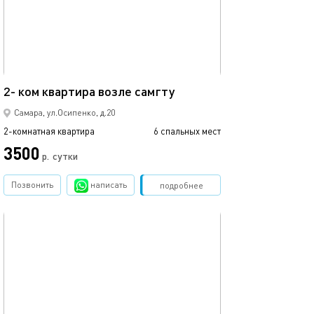
Ещё фото
52м²
Уютные просто
2- ком квартира возле самгту
Самара, ул.Осипенко, д.20
2-комнатная квартира
6 спальных мест
2-комнатная квартира
3500
р.
сутки
от
Позвонить
написать
Забронировать
подробнее
обновлено 06.02.2025
Ещё фото