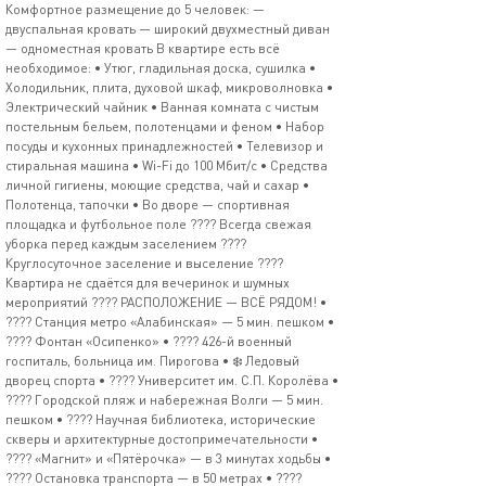
Комфортное размещение до 5 человек: —
двуспальная кровать — широкий двухместный диван
— одноместная кровать В квартире есть всё
необходимое: • Утюг, гладильная доска, сушилка •
Холодильник, плита, духовой шкаф, микроволновка •
Электрический чайник • Ванная комната с чистым
постельным бельем, полотенцами и феном • Набор
посуды и кухонных принадлежностей • Телевизор и
стиральная машина • Wi-Fi до 100 Мбит/с • Средства
личной гигиены, моющие средства, чай и сахар •
Полотенца, тапочки • Во дворе — спортивная
площадка и футбольное поле ???? Всегда свежая
уборка перед каждым заселением ????
Круглосуточное заселение и выселение ????
Квартира не сдаётся для вечеринок и шумных
мероприятий ???? РАСПОЛОЖЕНИЕ — ВСЁ РЯДОМ! •
???? Станция метро «Алабинская» — 5 мин. пешком •
???? Фонтан «Осипенко» • ???? 426-й военный
госпиталь, больница им. Пирогова • ❄️ Ледовый
дворец спорта • ???? Университет им. С.П. Королёва •
???? Городской пляж и набережная Волги — 5 мин.
пешком • ???? Научная библиотека, исторические
скверы и архитектурные достопримечательности •
???? «Магнит» и «Пятёрочка» — в 3 минутах ходьбы •
???? Остановка транспорта — в 50 метрах • ????