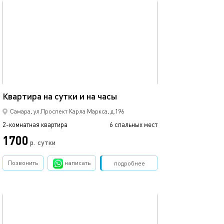
обновлено 31.01.2026
Ещё фото
71м²
Квартира на сутки и на часы
2 часа 700 рубл
Самара, ул.Проспект Карла Маркса, д.196
2-комнатная квартира
6 спальных мест
2-комнатная квартира
1700
1500
р.
сутки
Позвонить
написать
Забронировать
подробнее
обновлено 28.08.2024