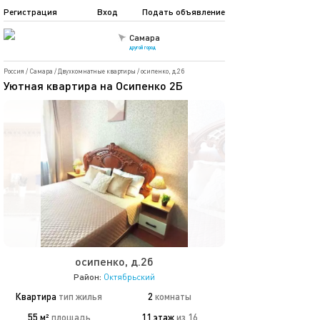
Регистрация
Вход
Подать объявление
Самара
другой город
Россия
/
Самара
/
Двухкомнатные квартиры
/
осипенко, д.2б
Уютная квартира на Осипенко 2Б
осипенко, д.2б
Район:
Октябрьский
Квартира
тип жилья
2
комнаты
55 м²
площадь
11 этаж
из 16