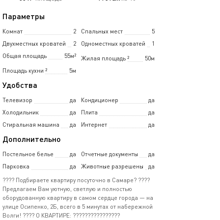
Параметры
Комнат
2
Спальных мест
5
Двухместных кроватей
2
Одноместных кроватей
1
Общая площадь
55м²
Жилая площадь
²
50м
Площадь кухни
²
5м
Удобства
Телевизор
да
Кондиционер
да
Холодильник
да
Плита
да
Стиральная машина
да
Интернет
да
Дополнительно
Постельное белье
да
Отчетные документы
да
Парковка
да
Животные разрешены
да
???? Подбираете квартиру посуточно в Самаре? ????
Предлагаем Вам уютную, светлую и полностью
оборудованную квартиру в самом сердце города — на
улице Осипенко, 2Б, всего в 5 минутах от набережной
Волги! ???? О КВАРТИРЕ: ????‍????‍????‍????