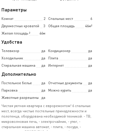
Параметры
Комнат
2
Спальных мест
6
Двухместных кроватей
3
Общая площадь
46м²
Жилая площадь
²
46м
Удобства
Телевизор
да
Кондиционер
да
Холодильник
да
Плита
да
Стиральная машина
да
Интернет
да
Дополнительно
Постельное белье
да
Отчетные документы
да
Парковка
да
Можно курить
да
Животные разрешены
да
Чистая уютная квартира с евроремонтом! 6 спальных
мест, всегда чистые постельные принадлежности и
полотенца, оборудована необходимой техникой: - ТВ,
микроволновая печь, - электрочайник, - утюг, -
стиральная машина автомат, - плита, - посуда, -