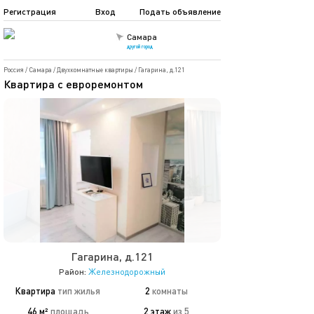
Регистрация
Вход
Подать объявление
Самара
другой город
Россия
/
Самара
/
Двухкомнатные квартиры
/
Гагарина, д.121
Квартира с евроремонтом
Гагарина, д.121
Район:
Железнодорожный
Квартира
тип жилья
2
комнаты
46 м²
площадь
2 этаж
из 5