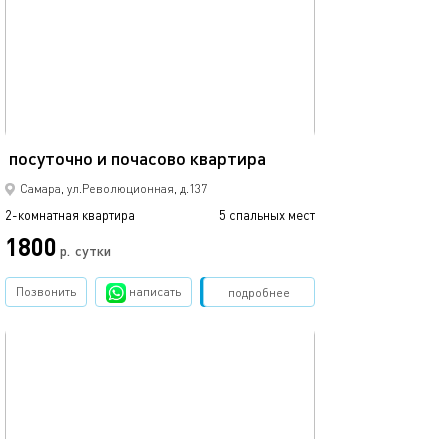
Ещё фото
75м²
посуточно и почасово квартира
На часы, час-35
Самара, ул.Революционная, д.137
2-комнатная квартира
5 спальных мест
2-комнатная квартира
1800
1900
р.
сутки
Позвонить
написать
Забронировать
подробнее
обновлено 14.03.2022
Ещё фото