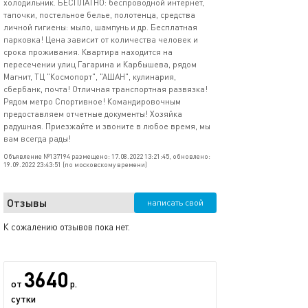
холодильник. БЕСПЛАТНО: беспроводной интернет,
тапочки, постельное белье, полотенца, средства
личной гигиены: мыло, шампунь и др. Бесплатная
парковка! Цена зависит от количества человек и
срока проживания. Квартира находится на
пересечении улиц Гагарина и Карбышева, рядом
Магнит, ТЦ "Космопорт", "АШАН", кулинария,
сбербанк, почта! Отличная транспортная развязка!
Рядом метро Спортивное! Командировочным
предоставляем отчетные документы! Хозяйка
радушная. Приезжайте и звоните в любое время, мы
вам всегда рады!
Объявление №137194 размещено: 17.08.2022 13:21:45, обновлено:
19.09.2022 23:43:51 (по московскому времени)
Отзывы
написать свой
К сожалению отзывов пока нет.
3640
от
р.
сутки