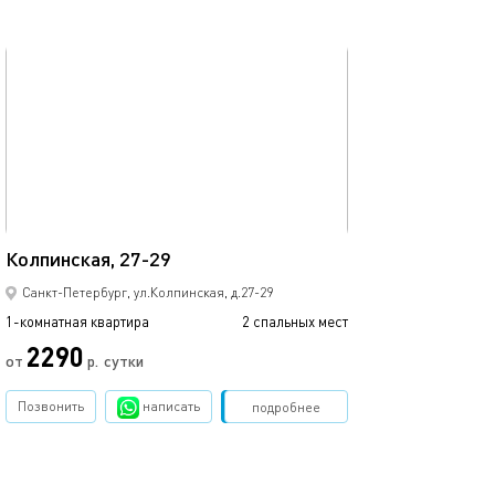
обновлено 02.06.2022
Ещё фото
35м²
Колпинская, 27-29
Cin cin home - 
Санкт-Петербург, ул.Колпинская, д.27-29
1-комнатная квартира
2 спальных мест
1-комнатная квартира
2290
от
р.
сутки
от
Позвонить
написать
Забронировать
подробнее
обновлено 24.09.2022