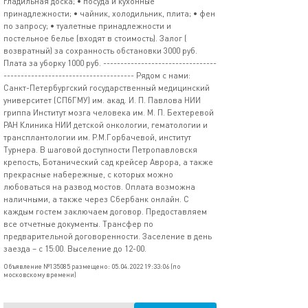
гладильная доска; • посуда и кухонные
принадлежности; • чайник, холодильник, плита; • фен
по запросу; • туалетные принадлежности и
постельное белье (входят в стоимость). Залог (
возвратный) за сохранность обстановки 3000 руб.
Плата за уборку 1000 руб. ---------------------------------
-------------------------------------- Рядом с нами:
Санкт-Петербургский государственный медицинский
университет (СПбГМУ) им. акад. И. П. Павлова НИИ
гриппа Институт мозга человека им. М. П. Бехтеревой
РАН Клиника НИИ детской онкологии, гематологии и
трансплантологии им. Р.М.Горбачевой, институт
Турнера. В шаговой доступности Петропавловскя
крепость, Ботанический сад крейсер Аврора, а также
прекрасные набережные, с которых можно
любоваться на развод мостов. Оплата возможна
наличными, а также через Сбербанк онлайн. С
каждым гостем заключаем договор. Предоставляем
все отчетные документы. Трансфер по
предварительной договоренности. Заселение в день
заезда – с 15:00. Выселение до 12-00.
Объявление №135085 размещено: 05.04.2022 19:33:06 (по
московскому времени)