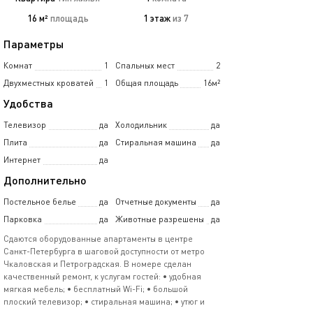
16 м²
площадь
1 этаж
из 7
Параметры
Комнат
1
Спальных мест
2
Двухместных кроватей
1
Общая площадь
16м²
Удобства
Телевизор
да
Холодильник
да
Плита
да
Стиральная машина
да
Интернет
да
Дополнительно
Постельное белье
да
Отчетные документы
да
Парковка
да
Животные разрешены
да
Сдаются оборудованные апартаменты в центре
Санкт-Петербурга в шаговой доступности от метро
Чкаловская и Петроградская. В номере сделан
качественный ремонт, к услугам гостей: • удобная
мягкая мебель; • бесплатный Wi-Fi; • большой
плоский телевизор; • стиральная машина; • утюг и