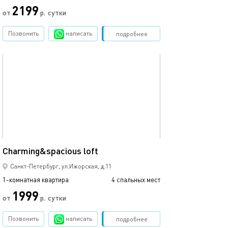
2199
3000
от
р.
сутки
Позвонить
написать
Забронировать
подробнее
обновлено 21.04.2022
Ещё фото
25м²
Сharming&spacious loft
Уютные авторс
Санкт-Петербург, ул.Ижорская, д.11
1-комнатная квартира
4 спальных мест
1-комнатная квартира
1999
от
р.
сутки
от
Позвонить
написать
Забронировать
подробнее