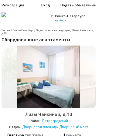
Регистрация
Вход
Подать объявление
Санкт-Петербург
другой город
Россия
/
Санкт-Петербург
/
Однокомнатные квартиры
/
Лизы Чайкиной,
д.10
Оборудованные апартаменты
Лизы Чайкиной, д.10
Район:
Петроградский
Рядом:
Дворцовая площадь
,
Дворцовый мост
Квартира
тип жилья
1
комната