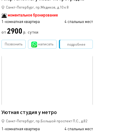
Квартира в ист
Санкт-Петербург, пр.Медиков, д.10 к 8
моментальное бронирование
1-комнатная квартира
4 спальных мест
1-комнатная квартира
2900
3500
от
р.
сутки
Позвонить
написать
Забронировать
подробнее
обновлено 26.02.2020
Ещё фото
35м²
Уютная студия у метро
Шикарная студи
Санкт-Петербург, пр.Большой проспект П.С., д.82
1-комнатная квартира
4 спальных мест
1-комнатная квартира