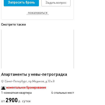
Запросить бронь
Задать вопрос
пожаловаться
Смотрите также
обновлено 29.08.2024
Ещё фото
42м²
Апартаменты у невы-петроградка
Квартира в ист
Санкт-Петербург, пр.Медиков, д.10 к 8
моментальное бронирование
1-комнатная квартира
4 спальных мест
1-комнатная квартира
2900
3500
от
р.
сутки