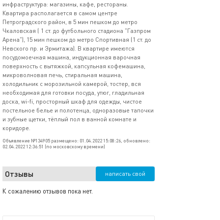
инфраструктура: магазины, кафе, рестораны.
Квартира располагается в самом центре
Петроградского район, в 5 мин пешком до метро
Чкаловская ( 1 ст. до футбольного стадиона "Газпром
Арена"), 15 мин пешком до метро Спортивная (1 ст. до
Невского пр. и Эрмитажа). В квартире имеются
посудомоечная машина, индукционная варочная
поверхность с вытяжкой, капсульная кофемашина,
микроволновая печь, стиральная машина,
холодильник с морозильной камерой, тостер, вся
необходимая для готовки посуда, утюг, гладильная
доска, wi-fi, просторный шкаф для одежды, чистое
постельное белье и полотенца, одноразовые тапочки
и зубные щетки, тёплый пол в ванной комнате и
коридоре.
Объявление №134905 размещено: 01.04.2022 15:08:26, обновлено:
02.04.2022 12:36:51 (по московскому времени)
Отзывы
написать свой
К сожалению отзывов пока нет.