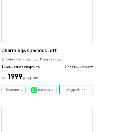
Ещё фото
25м²
Сharming&spacious loft
Уютные авторс
Санкт-Петербург, ул.Ижорская, д.11
1-комнатная квартира
4 спальных мест
1-комнатная квартира
1999
от
р.
сутки
от
Позвонить
написать
Забронировать
подробнее
обновлено 02.06.2022
Ещё фото