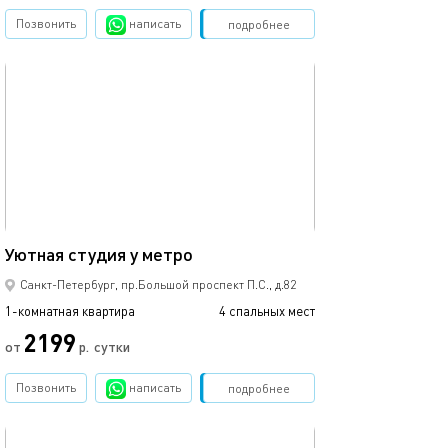
Позвонить
написать
Забронировать
подробнее
обновлено 26.02.2020
Ещё фото
35м²
Уютная студия у метро
Шикарная студи
Санкт-Петербург, пр.Большой проспект П.С., д.82
1-комнатная квартира
4 спальных мест
1-комнатная квартира
2199
3000
от
р.
сутки
Позвонить
написать
Забронировать
подробнее
обновлено 21.04.2022