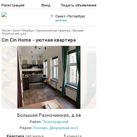
Регистрация
Вход
Подать объявление
Санкт-Петербург
другой город
Россия
/
Санкт-Петербург
/
Однокомнатные квартиры
/
Большая
Разночинная, д.6в
Cin Cin Home - уютная квартира
Большая Разночинная, д.6в
Район:
Петроградский
Рядом:
Зоопарк
,
Дворцовый мост
Квартира
тип жилья
1
комната