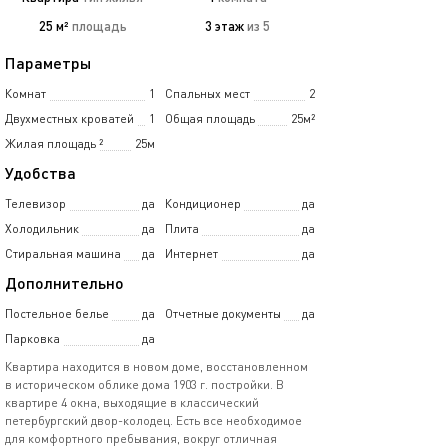
25 м²
площадь
3 этаж
из 5
Параметры
Комнат
1
Спальных мест
2
Двухместных кроватей
1
Общая площадь
25м²
Жилая площадь
²
25м
Удобства
Телевизор
да
Кондиционер
да
Холодильник
да
Плита
да
Стиральная машина
да
Интернет
да
Дополнительно
Постельное белье
да
Отчетные документы
да
Парковка
да
Квартира находится в новом доме, восстановленном
в историческом облике дома 1903 г. постройки. В
квартире 4 окна, выходящие в классический
петербургский двор-колодец. Есть все необходимое
для комфортного пребывания, вокруг отличная