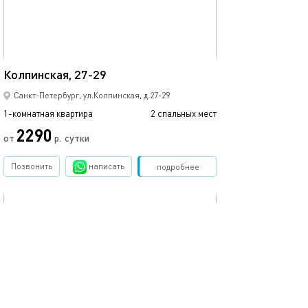
35м²
Оборудованные
Колпинская, 27-29
Санкт-Петербург, ул.Колпинская, д.27-29
1-комнатная квартира
2 спальных мест
1-комнатная квартира
2290
от
р.
сутки
от
Позвонить
написать
Забронировать
подробнее
обновлено 24.09.2022
Ещё фото
19м²