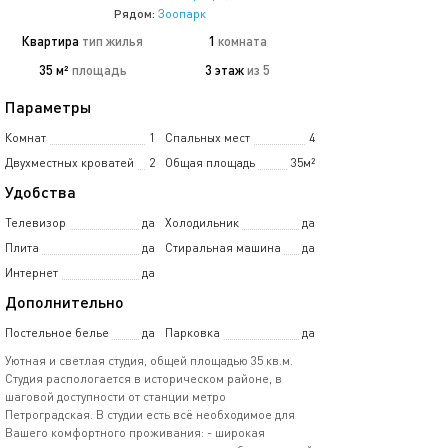
Рядом:
Зоопарк
Квартира
тип жилья
1
комната
35 м²
площадь
3 этаж
из 5
Параметры
Комнат
1
Спальных мест
4
Двухместных кроватей
2
Общая площадь
35м²
Удобства
Телевизор
да
Холодильник
да
Плита
да
Стиральная машина
да
Интернет
да
Дополнительно
Постельное белье
да
Парковка
да
Уютная и светлая студия, общей площадью 35 кв.м.
Студия распологается в историческом районе, в
шаговой доступности от станции метро
Петроградская. В студии есть всё необходимое для
Вашего комфортного проживания: - широкая