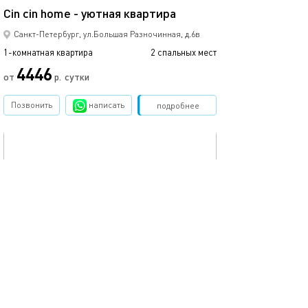
Cin cin home - уютная квартира
Санкт-Петербург, ул.Большая Разночинная, д.6в
1-комнатная квартира
2 спальных мест
1-комнатная квартира
4446
от
р.
сутки
от
Позвонить
написать
Забронировать
подробнее
обновлено 24.09.2022
Ещё фото
19м²
Студия петроградке
Студия на звер
Санкт-Петербург, ул.Ропшинская, д.23
1-комнатная квартира
2 спальных мест
1-комнатная квартира