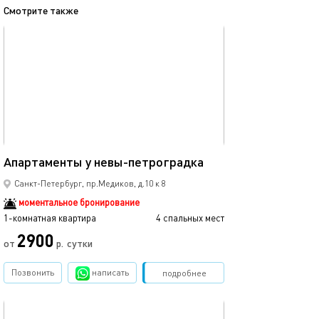
Смотрите также
обновлено 29.08.2024
Ещё фото
42м²
Апартаменты у невы-петроградка
Квартира в ист
Санкт-Петербург, пр.Медиков, д.10 к 8
моментальное бронирование
1-комнатная квартира
4 спальных мест
1-комнатная квартира
2900
3500
от
р.
сутки
Позвонить
написать
Забронировать
подробнее
обновлено 24.02.2020