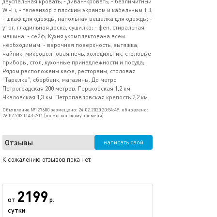
двуспальная кровать; - диван-кровать; - безлимитный
Wi-Fi; - телевизор с плоским экраном и кабельным ТВ;
- шкаф для одежды, напольная вешалка для одежды; -
утюг, гладильная доска, сушилка; - фен, стиральная
машина; - сейф; Кухня укомплектована всем
необходимым: - варочная поверхность, вытяжка,
чайник, микроволновая печь, холодильник, столовые
приборы, стол, кухонные принадлежности и посуда;
Рядом расположены кафе, рестораны, столовая
"Тарелка", сбербанк, магазины. До метро
Петроградская 200 метров, Горьковская 1,2 км,
Чкаловская 1,3 км, Петропавловская крепость 2,2 км.
Объявление №127600 размещено: 24.02.2020 20:54:49, обновлено:
26.02.2020 14:57:11 (по московскому времени)
Отзывы
написать свой
К сожалению отзывов пока нет.
2199
от
р.
сутки