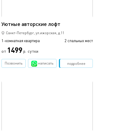
19м²
Уютные авторские лофт
Апартаменты л
Санкт-Петербург, ул.ижорская, д.11
1-комнатная квартира
2 спальных мест
1-комнатная квартира
1499
от
р.
сутки
от
Позвонить
написать
Забронировать
подробнее
обновлено 02.04.2022
Ещё фото
25м²
Оборудованные