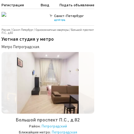
Регистрация
Вход
Подать объявление
Санкт-Петербург
другой город
Россия
/
Санкт-Петербург
/
Однокомнатные квартиры
/
Большой проспект
П.С., д.82
Уютная студия у метро
Метро Петроградская.
Большой проспект П.С., д.82
Район:
Петроградский
Ближайшее метро:
Петроградская