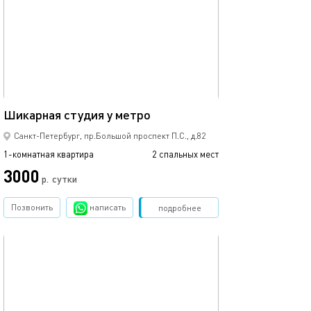
Ещё фото
35м²
Шикарная студия у метро
Cosy&bright apa
Санкт-Петербург, пр.Большой проспект П.С., д.82
1-комнатная квартира
2 спальных мест
1-комнатная квартира
3000
р.
сутки
от
Позвонить
написать
Забронировать
подробнее
обновлено 21.04.2022
Ещё фото