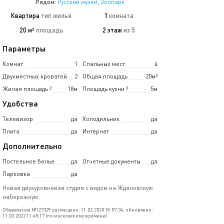
Рядом:
Русский музей
,
Зоопарк
Квартира
тип жилья
1
комната
20 м²
площадь
2 этаж
из 5
Параметры
Комнат
1
Спальных мест
4
Двухместных кроватей
2
Общая площадь
20м²
Жилая площадь
²
18м
Площадь кухни
²
5м
Удобства
Телевизор
да
Холодильник
да
Плита
да
Интернет
да
Дополнительно
Постельное белье
да
Отчетные документы
да
Парковка
да
Новая двухуровневая студия с видом на Ждановскую
набережную.
Объявление №127329 размещено: 11.02.2020 18:57:34, обновлено:
11.03.2022 11:45:17 (по московскому времени)