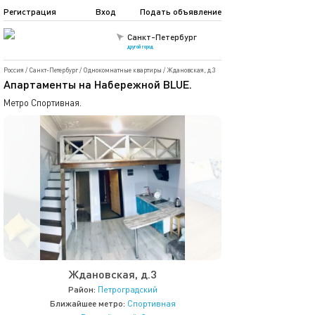
Регистрация
Вход
Подать объявление
Санкт-Петербург
другой город
Россия
/
Санкт-Петербург
/
Однокомнатные квартиры
/
Ждановская, д.3
Апартаменты на Набережной BLUE.
Метро Спортивная.
Ждановская, д.3
Район:
Петроградский
Ближайшее метро:
Спортивная