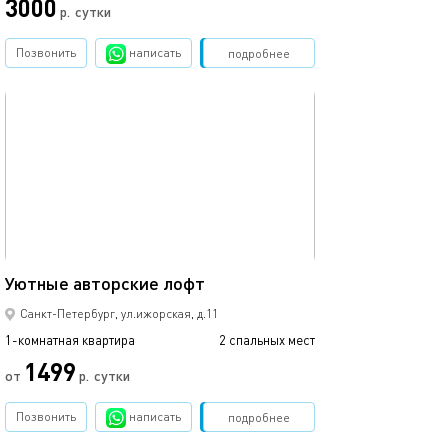
3000
р.
сутки
от
Позвонить
написать
Забронировать
подробнее
обновлено 21.04.2022
Ещё фото
19м²
Уютные авторские лофт
Апартаменты л
Санкт-Петербург, ул.ижорская, д.11
1-комнатная квартира
2 спальных мест
1-комнатная квартира
1499
от
р.
сутки
от
Позвонить
написать
Забронировать
подробнее