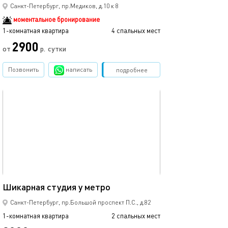
Квартира в ист
Санкт-Петербург, пр.Медиков, д.10 к 8
моментальное бронирование
1-комнатная квартира
4 спальных мест
1-комнатная квартира
2900
3500
от
р.
сутки
Позвонить
написать
Забронировать
подробнее
обновлено 24.02.2020
Ещё фото
35м²
Шикарная студия у метро
Cosy&bright apa
Санкт-Петербург, пр.Большой проспект П.С., д.82
1-комнатная квартира
2 спальных мест
1-комнатная квартира