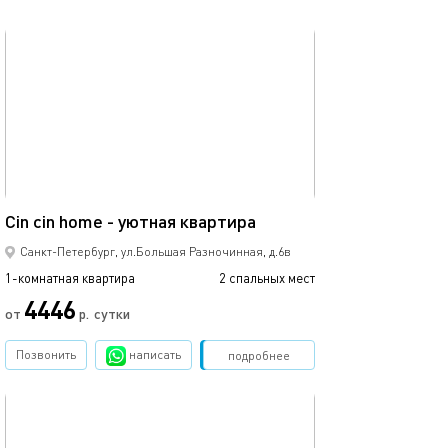
обновлено 02.04.2022
Ещё фото
25м²
Оборудованные
Cin cin home - уютная квартира
Санкт-Петербург, ул.Большая Разночинная, д.6в
1-комнатная квартира
2 спальных мест
1-комнатная квартира
4446
от
р.
сутки
от
Позвонить
написать
Забронировать
подробнее
обновлено 24.09.2022