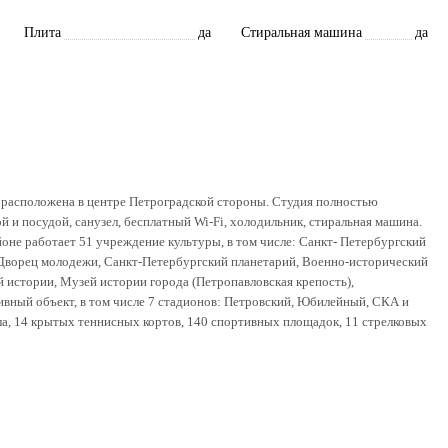
Плита
да
Стиральная машина
да
 , расположена в центре Петроградской стороны. Студия полностью
 и посудой, санузел, бесплатный Wi-Fi, холодильник, стиральная машина.
оне работает 51 учреждение культуры, в том числе: Санкт- Петербургский
 Дворец молодежи, Санкт-Петербургский планетарий, Военно-исторический
й истории, Музей истории города (Петропавловская крепость),
ивный объект, в том числе 7 стадионов: Петровский, Юбилейный, СКА и
ала, 14 крытых теннисных кортов, 140 спортивных площадок, 11 стрелковых