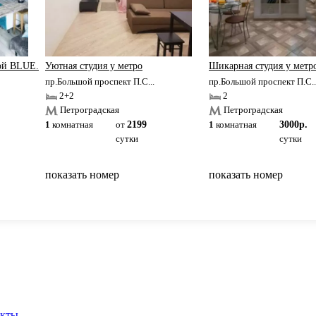
ой BLUE.
Уютная студия у метро
Шикарная студия у метр
пр.Большой проспект П.С...
пр.Большой проспект П.С..
2+2
2
Петроградская
Петроградская
1
комнатная
от
2199
1
комнатная
3000р.
сутки
сутки
показать номер
показать номер
вернуться на главную
акты