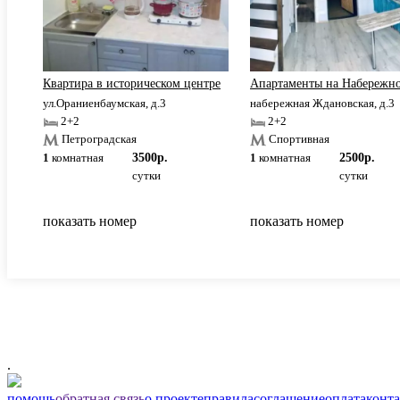
адка
Квартира в историческом центре
Апартаменты на Набережн
ул.Ораниенбаумская, д.3
набережная Ждановская, д.3
2+2
2+2
Петроградская
Спортивная
1
комнатная
3500р.
1
комнатная
2500р.
сутки
сутки
показать номер
показать номер
.
помощь
обратная связь
о проекте
правила
соглашение
оплата
конт