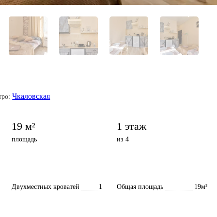
Чкаловская
тро:
19 м²
1 этаж
площадь
из 4
Двухместных кроватей
1
Общая площадь
19м²