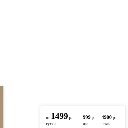
вернуться на главную
1499
999
4900
от
р.
р.
р.
сутки
час
ночь