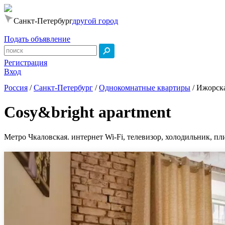
Санкт-Петербург
другой город
Подать объявление
Регистрация
Вход
Россия
/
Санкт-Петербург
/
Однокомнатные квартиры
/
Ижорска
Cosy&bright apartment
Метро Чкаловская. интернет Wi-Fi, телевизор, холодильник, пли