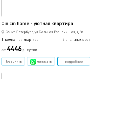
25м²
Оборудованные
Cin cin home - уютная квартира
Санкт-Петербург, ул.Большая Разночинная, д.6в
1-комнатная квартира
2 спальных мест
1-комнатная квартира
4446
от
р.
сутки
от
Позвонить
написать
Забронировать
подробнее
обновлено 24.09.2022
Ещё фото
19м²
Студия петроградке
Студия на звер