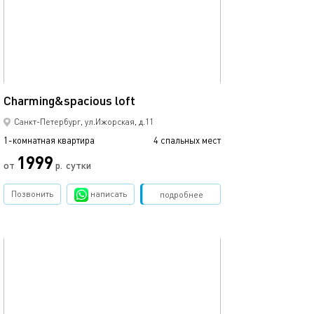
Ещё фото
25м²
Сharming&spacious loft
Апартаменты л
Санкт-Петербург, ул.Ижорская, д.11
1-комнатная квартира
4 спальных мест
1-комнатная квартира
1999
от
р.
сутки
от
Позвонить
написать
Забронировать
подробнее
обновлено 02.04.2022
Ещё фото