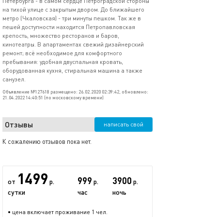
Петербурга - в самом сердце Петроградской стороны
на тихой улице с закрытым двором. До ближайшего
метро (Чкаловская) - три минуты пешком. Так же в
пешей доступности находится Петропавловская
крепость, множество ресторанов и баров,
кинотеатры. В апартаментах свежий дизайнерский
ремонт; всё необходимое для комфортного
пребывания: удобная двуспальная кровать,
оборудованная кухня, стиральная машина а также
санузел.
Объявление №127618 размещено: 26.02.2020 02:39:42, обновлено:
21.04.2022 14:40:51 (по московскому времени)
Отзывы
написать свой
К сожалению отзывов пока нет.
1499
999
3900
от
р.
р.
р.
сутки
час
ночь
• цена включает проживание 1 чел.