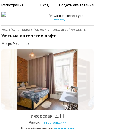
Регистрация
Вход
Подать объявление
Санкт-Петербург
другой город
Россия
/
Санкт-Петербург
/
Однокомнатные квартиры
/
ижорская, д.11
Уютные авторские лофт
Метро Чкаловская.
ижорская, д.11
Район:
Петроградский
Ближайшее метро:
Чкаловская