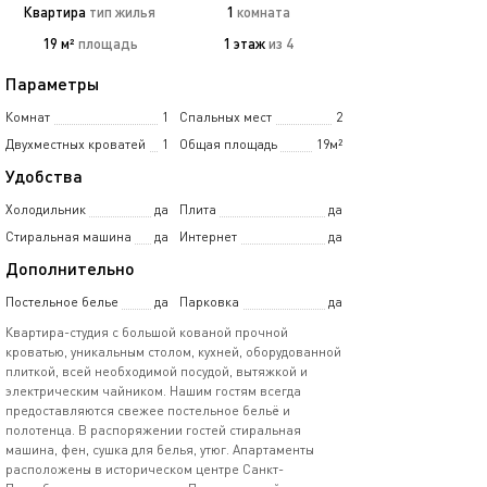
Квартира
тип жилья
1
комната
19 м²
площадь
1 этаж
из 4
Параметры
Комнат
1
Спальных мест
2
Двухместных кроватей
1
Общая площадь
19м²
Удобства
Холодильник
да
Плита
да
Стиральная машина
да
Интернет
да
Дополнительно
Постельное белье
да
Парковка
да
Квартира-студия с большой кованой прочной
кроватью, уникальным столом, кухней, оборудованной
плиткой, всей необходимой посудой, вытяжкой и
электрическим чайником. Нашим гостям всегда
предоставляются свежее постельное бельё и
полотенца. В распоряжении гостей стиральная
машина, фен, сушка для белья, утюг. Апартаменты
расположены в историческом центре Санкт-