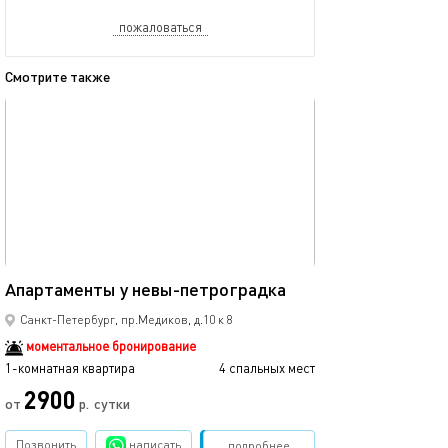
пожаловаться
Смотрите также
обновлено 29.08.2024
Ещё фото
42м²
Апартаменты у невы-петроградка
Квартира в ист
Санкт-Петербург, пр.Медиков, д.10 к 8
моментальное бронирование
1-комнатная квартира
4 спальных мест
1-комнатная квартира
2900
3500
от
р.
сутки
Позвонить
написать
Забронировать
подробнее