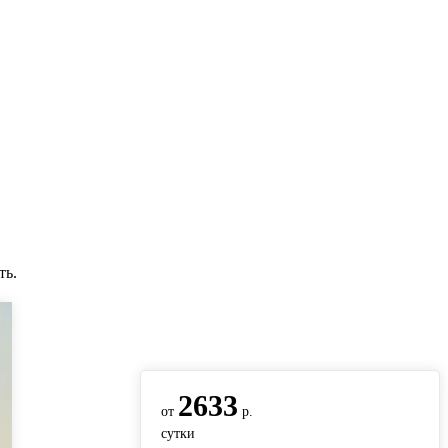
ть.
вернуться на главную
2633
от
р.
сутки