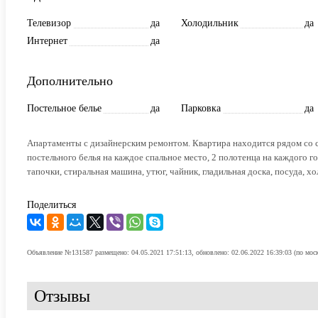
Телевизор
да
Холодильник
да
Интернет
да
Дополнительно
Постельное белье
да
Парковка
да
Апартаменты с дизайнерским ремонтом. Квартира находится рядом со с
постельного белья на каждое спальное место, 2 полотенца на каждого го
тапочки, стиральная машина, утюг, чайник, гладильная доска, посуда, х
Поделиться
Объявление №131587 размещено: 04.05.2021 17:51:13, обновлено: 02.06.2022 16:39:03 (по мос
Отзывы