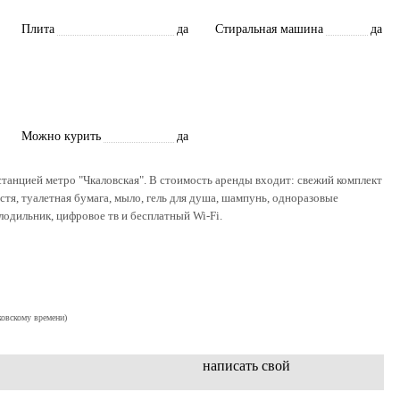
Плита
да
Стиральная машина
да
Можно курить
да
танцией метро "Чкаловская". В стоимость аренды входит: свежий комплект
стя, туалетная бумага, мыло, гель для душа, шампунь, одноразовые
олодильник, цифровое тв и бесплатный Wi-Fi.
ковскому времени)
написать свой