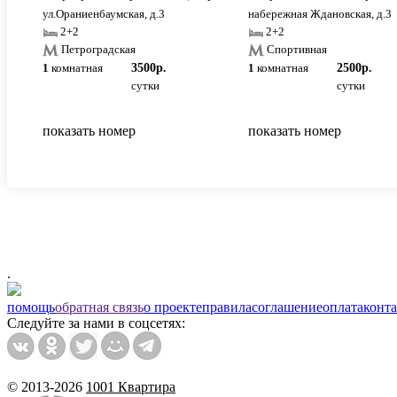
ул.Ораниенбаумская, д.3
набережная Ждановская, д.3
2+2
2+2
Петроградская
Спортивная
1
комнатная
3500р.
1
комнатная
2500р.
сутки
сутки
показать номер
показать номер
.
помощь
обратная связь
о проекте
правила
соглашение
оплата
конт
Следуйте за нами в соцсетях:
© 2013-2026
1001 Квартира