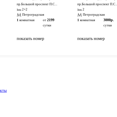
пр.Большой проспект П.С...
пр.Большой проспект П.С..
2+2
2
Петроградская
Петроградская
1
комнатная
от
2199
1
комнатная
3000р.
сутки
сутки
показать номер
показать номер
вернуться на главную
акты