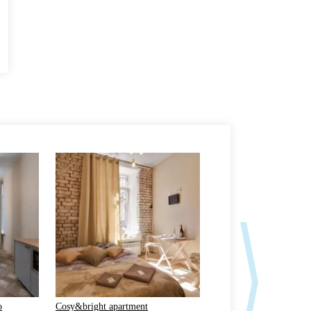
о
Cosy&bright apartment
Сharming&spacious lof