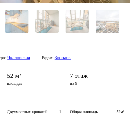
Чкаловская
Зоопарк
тро:
Рядом:
52 м²
7 этаж
площадь
из 9
Двухместных кроватей
1
Общая площадь
52м²