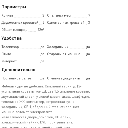
Параметры
Комнат
3
Спальных мест
7
Двухместных кроватей
2
Одноместных кроватей
3
Общая площадь
72м²
Удобства
Телевизор
да
Холодильник
да
Плита
да
Стиральная машина
да
Интернет
да
Дополнительно
Постельное белье
да
Отчетные документы
да
Мебель и другие удобства: Спальный гарнитур (2-
ухспальная кровать, комод), две 1,5 спальные кровати,
двухспальный диван, угловой диван, шкаф, шкаф-купе,
телевизор ЖК, компьютер, встроенная кухня,
холодильник, СВЧ, обеденный стол, стиральная
машина-автомат. электроплита,
металлическая дверь, домофон, СВЧ печь,
электрический чайник, DVD проигрыватель,
компьютер, утюг с гладильной доской, фен,