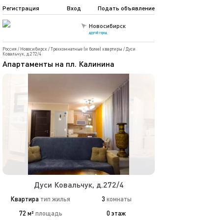
Регистрация
Вход
Подать объявление
Новосибирск
другой город
Россия
/
Новосибирск
/
Трехкомнатные (и более) квартиры
/
Дуси
Ковальчук, д.272/4
Апартаменты на пл. Калинина
Дуси Ковальчук, д.272/4
Квартира
тип жилья
3
комнаты
72 м²
площадь
0 этаж