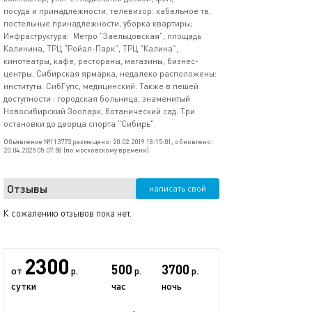
посуда и принадлежности, телевизор: кабельное тв,
постельные принадлежности, уборка квартиры;
Инфраструктура: Метро "Заельцовская", площадь
Калинина, ТРЦ "Ройал-Парк", ТРЦ "Калина",
кинотеатры, кафе, рестораны, магазины, бизнес-
центры, Сибирская ярмарка, недалеко расположены:
институты: СибГупс, медицинский. Также в пешей
доступности : городская больница, знаменитый
Новосибирский Зоопарк, ботанический сад. Три
остановки до дворца спорта "Сибирь".
Объявление №113773 размещено: 20.02.2019 18:15:01, обновлено:
20.04.2025 05:07:58 (по московскому времени)
Отзывы
написать свой
К сожалению отзывов пока нет.
2300
500
3700
от
р.
р.
р.
сутки
час
ночь