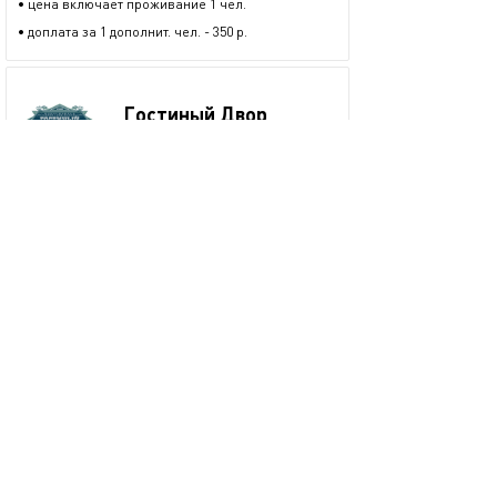
• цена включает проживание 1 чел.
• доплата за 1 дополнит. чел. - 350 р.
Гостиный Двор
16 предложений
размещается больше двух лет
+7 (923) 775-02-40
показать номер
Забронировать
пожаловаться
Смотрите также
.