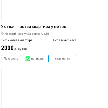
Ещё фото
32м²
Уютная, чистая квартира у метро
Комфортная ква
Новосибирск, ул.Советская, д.50
1-комнатная квартира
4 спальных мест
1-комнатная квартира
2000
2499
р.
сутки
Позвонить
написать
Забронировать
подробнее
обновлено 18.12.2022
Ещё фото
32м²