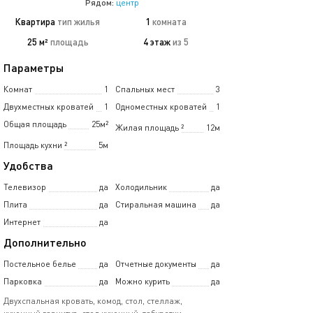
Рядом:
центр
Квартира
тип жилья
1
комната
25 м²
площадь
4 этаж
из 5
Параметры
Комнат
1
Спальных мест
3
Двухместных кроватей
1
Одноместных кроватей
1
Общая площадь
25м²
Жилая площадь
²
12м
Площадь кухни
²
5м
Удобства
Телевизор
да
Холодильник
да
Плита
да
Стиральная машина
да
Интернет
да
Дополнительно
Постельное белье
да
Отчетные документы
да
Парковка
да
Можно курить
да
Двухспальная кровать, комод, стол, стеллаж,