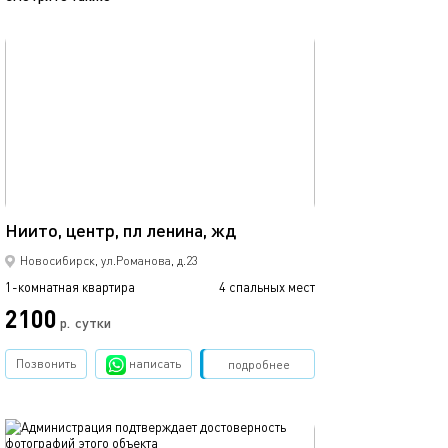
обновлено 28.04.2026
Ещё фото
38м²
Квартира в цен
Ниито, центр, пл ленина, жд
Новосибирск, ул.Романова, д.23
1-комнатная квартира
4 спальных мест
1-комнатная квартира
2100
2500
р.
сутки
Позвонить
написать
Забронировать
подробнее
обновлено 11.12.2025