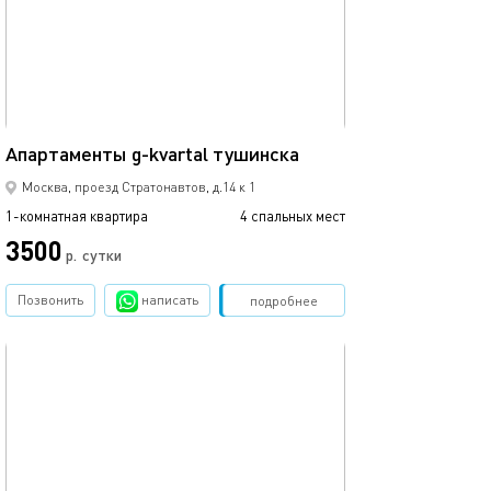
37м²
Апартаменты g-kvartal тушинска
Москва, проезд Стратонавтов, д.14 к 1
1-комнатная квартира
4 спальных мест
3500
р.
сутки
Позвонить
написать
Забронировать
подробнее
обновлено 08.12.2024