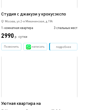
32м²
Студия с джакузи у крокусэкспо
Москва, ул.2-я Мякининская, д.19А
1-комнатная квартира
3 спальных мест
2990
р.
сутки
Позвонить
написать
Забронировать
подробнее
обновлено 06.12.2022
20м²
Уютная квартира на