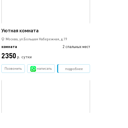
20м²
Уютная комната
Москва, ул.Большая Набережная, д.19
комната
2 спальных мест
2350
р.
сутки
Позвонить
написать
Забронировать
подробнее
обновлено 12.11.2025
16м²