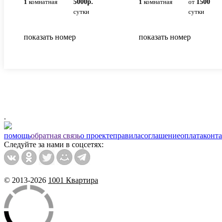
1
комнатная
5000р.
1
комнатная
от
1500
сутки
сутки
показать номер
показать номер
.
помощь
обратная связь
о проекте
правила
соглашение
оплата
конт
Следуйте за нами в соцсетях:
© 2013-2026
1001 Квартира