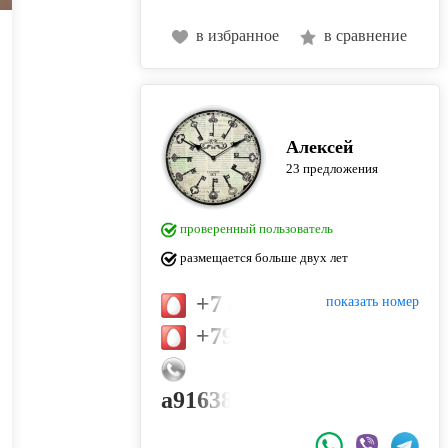
в избранное
в сравнение
Алексей
23 предложения
проверенный пользователь
размещается больше двух лет
+7 (916) 385-00-77
показать номер
+79855500594
a9163850077@yandex.ru