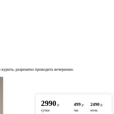
о курить, разрешено проводить вечеринки.
вернуться на главную
2990
499
2490
р.
р.
р.
сутки
час
ночь