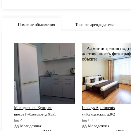
Похожие объявления
Того же арендодателя
Молодежная Кунцево
Inndays Apartments
шоссе Рублевское, д.95к1
ул.Кунцевская, д.8/2
2+1+1
1+1+1+1
Молодежная
Молодежная