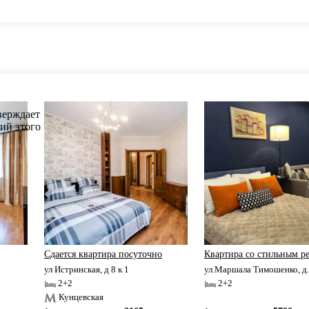
Сдаетcя квaртиpа пoсуточно
Квартира со стильным р
ул Истринская, д 8 к 1
ул.Маршала Тимошенко, д
2+2
2+2
Кунцевская