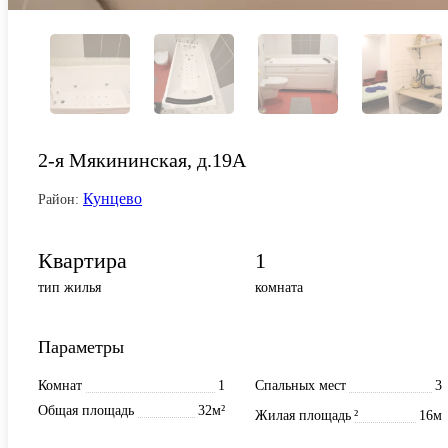
2-я Мякининская, д.19А
Кунцево
Район:
Квартира
1
тип жилья
комната
Параметры
Комнат
1
Спальных мест
3
Общая площадь
32м²
Жилая площадь
²
16м