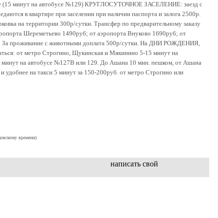
ое (15 минут на автобусе №129) КРУГЛОСУТОЧНОЕ ЗАСЕЛЕНИЕ: заезд с
редаются в квартире при заселении при наличии паспорта и залога 2500р.
рковка на территории 300р/сутки. Трансфер по предварительному заказу
аэропорта Шереметьево 1490руб; от аэропорта Внуково 1690руб; от
!! За проживание с животными доплата 500р/сутки. На ДНИ РОЖДЕНИЯ,
ся: от метро Строгино, Щукинская и Мякинино 5-15 минут на
 минут на автобусе №127В или 129. До Ашана 10 мин. пешком, от Ашана
и удобнее на такси 5 минут за 150-200руб. от метро Строгино или
ковскому времени)
написать свой