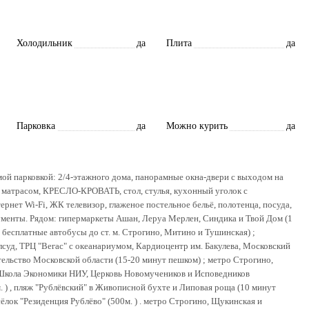
Холодильник
да
Плита
да
Парковка
да
Можно курить
да
й парковкой: 2/4-этажного дома, панорамные окна-двери с выходом на
м матрасом, КРЕСЛО-КРОВАТЬ, стол, стулья, кухонный уголок с
рнет Wi-Fi, ЖК телевизор, глаженое постельное бельё, полотенца, посуда,
ументы. Рядом: гипермаркеты Ашан, Леруа Мерлен, Синдика и Твой Дом (1
 бесплатные автобусы до ст. м. Строгино, Митино и Тушинская) ;
уд, ТРЦ "Вегас" с океанариумом, Кардиоцентр им. Бакулева, Московский
ельство Московской области (15-20 минут пешком) ; метро Строгино,
 Школа Экономики НИУ, Церковь Новомучеников и Исповедников
. ) , пляж "Рублёвский" в Живописной бухте и Липовая роща (10 минут
сёлок "Резиденция Рублёво" (500м. ) . метро Строгино, Щукинская и