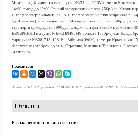
Мякинино (10 минут на маршрутке №358 или 696М) , метро Крылатск
14:00, выезд до 12:00. Ранний заезд/поздний выезд 250р/час. Ключи пе
Штраф за утерю ключей 1000р. Штраф за курение в квартире 2000р. Па
(до 4 человек): от станций метро Мякинино или Строгино 199руб; от 
аэропорта Домодедово 1990руб. Скидки при длительном проживании!
ВЕЧЕРИНКИ и другие МЕРОПРИЯТИЯ доплата 1500р/сутки. Как добрать
маршрутке №358, 743, 1284К, 436М или 696М, от метро Крылатское 15
бесплатные автобусы до ст. м. Строгино, Митино и Тушинская. Быстрее 
Мякинино.
Поделиться
Объявление №135522 размещено: 17.04.2022 08:05:19, обновлено: 08.12.2024 07:19:55 (по мос
Отзывы
К сожалению отзывов пока нет.