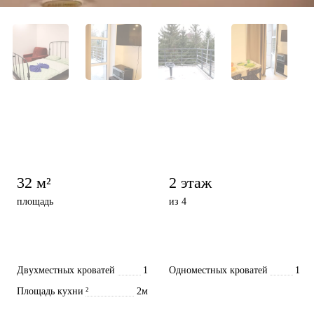
32 м²
2 этаж
площадь
из 4
Двухместных кроватей
1
Одноместных кроватей
1
Площадь кухни
²
2м