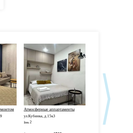
емонтом
Атмосферные аппартаменты
Молодежная Крылатск
.9
ул.Кубинка, д.15к3
ул.Ярцевская, д.27 к7
2
2+1
Молодежная