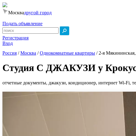
Москва
другой город
Подать объявление
Регистрация
Вход
Россия
/
Москва
/
Однокомнатные квартиры
/
2-я Мякининская,
Студия С ДЖАКУЗИ у Кроку
отчетные документы, джакузи, кондиционер, интернет Wi-Fi, те