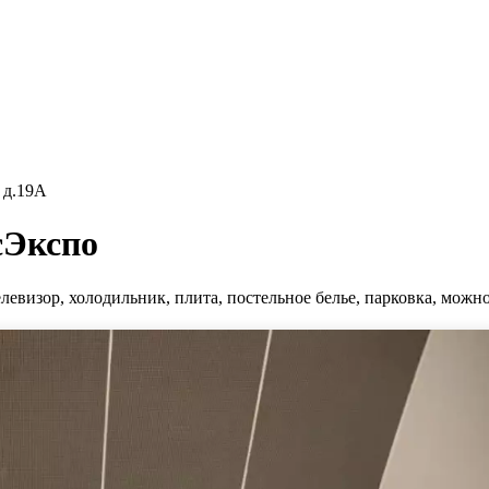
 д.19А
сЭкспо
левизор, холодильник, плита, постельное белье, парковка, можн