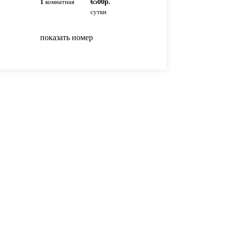
1
комнатная
6500р.
1
комнатная
4500р
сутки
сутки
показать номер
показать номер