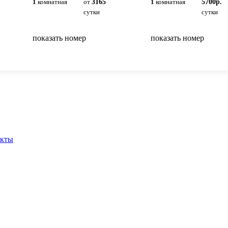
1
комнатная
от
3165
1
комнатная
5700р.
сутки
сутки
показать номер
показать номер
вернуться на главную
акты