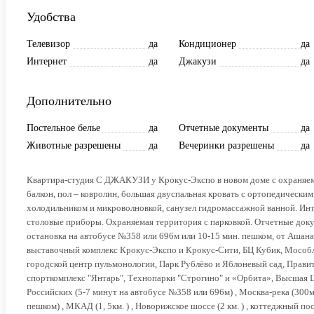
Удобства
Телевизор
да
Кондиционер
да
Интернет
да
Джакузи
да
Дополнительно
Постельное белье
да
Отчетные документы
да
Животные разрешены
да
Вечеринки разрешены
да
Квартира-студия С ДЖАКУЗИ у Крокус-Экспо в новом доме с охраняемо
балкон, пол – ковролин, большая двуспальная кровать с ортопедически
холодильником и микроволновкой, санузел гидромассажной ванной. Инте
столовые приборы. Охраняемая территория с парковкой. Отчетные док
остановка на автобусе №358 или 696м или 10-15 мин. пешком, от Ашана
выставочный комплекс Крокус-Экспо и Крокус-Сити, БЦ Кубик, Мособлс
городской центр пульмонологии, Парк Рублёво и Яблоневый сад, Правит
спорткомплекс "Янтарь", Технопарки "Строгино" и «Орбита», Высшая
Российских (5-7 минут на автобусе №358 или 696м) , Москва-река (300м
пешком) , МКАД (1, 5км. ) , Новорижское шоссе (2 км. ) , коттеджный по