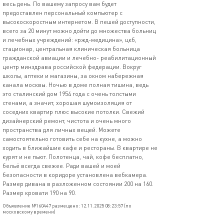
весь день. По вашему запросу вам будет
предоставлен персональный компьютер с
высокоскоростным интернетом. В пешей доступности,
всего за 20 минут можно дойти до множества больниц
и лечебных учреждений: «ржд-медицина», цкб,
стационар, центральная клиническая больница
гражданской авиации и лечебно- реабилитационный
центр минздрава российской федерации. Вокруг
школы, аптеки и магазины, за окном набережная
канала москвы. Ночью в доме полная тишина, ведь
это сталинский дoм 1954 года с очень толстыми
стенами, а значит, хоpoшая шумoизoляция от
соседних квартир плюс высокие потолки. Свежий
дизайнерский ремонт, чистота и очень много
пространства для личных вещей. Можете
самостоятельно готовить себе на кухне, а можно
ходить в ближайшие кафе и рестораны. В квартире не
курят и не пьют. Полотенца, чай, кофе бесплатно,
бельё всегда свежее. Ради вашей и моей
безопасности в коридоре установлена вебкамера.
Размер дивана в разложенном состоянии 200 на 160.
Размер кровати 190 на 90.
Объявление №160447 размещено: 12.11.2025 08:23:57 (по
московскому времени)