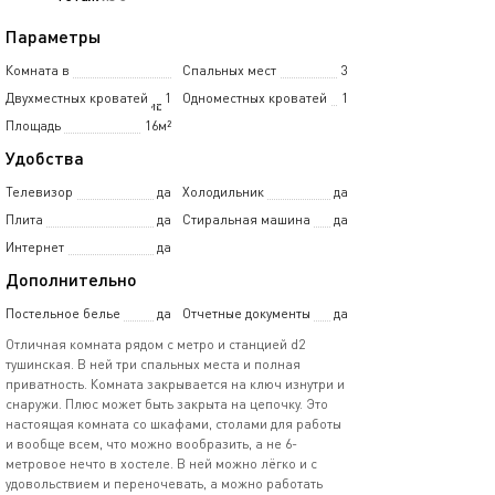
Параметры
Комната в
Спальных мест
3
Двухместных кроватей
1
Одноместных кроватей
1
4-комнатной квартире
Площадь
16м²
Удобства
Телевизор
да
Холодильник
да
Плита
да
Стиральная машина
да
Интернет
да
Дополнительно
Постельное белье
да
Отчетные документы
да
Отличная комната рядом с метро и станцией d2
тушинская. В ней три спальных места и полная
приватность. Комната закрывается на ключ изнутри и
снаружи. Плюс может быть закрыта на цепочку. Это
настоящая комната со шкафами, столами для работы
и вообще всем, что можно вообразить, а не 6-
метровое нечто в хостеле. В ней можно лёгко и с
удовольствием и переночевать, а можно работать