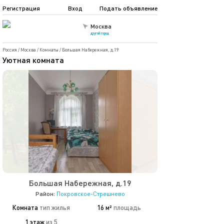
Регистрация
Вход
Подать объявление
Москва
другой город
Россия
/
Москва
/
Комнаты
/
Большая Набережная, д.19
Уютная комната
Большая Набережная, д.19
Район:
Покровское-Стрешнево
Комната
тип жилья
16 м²
площадь
1 этаж
из 5