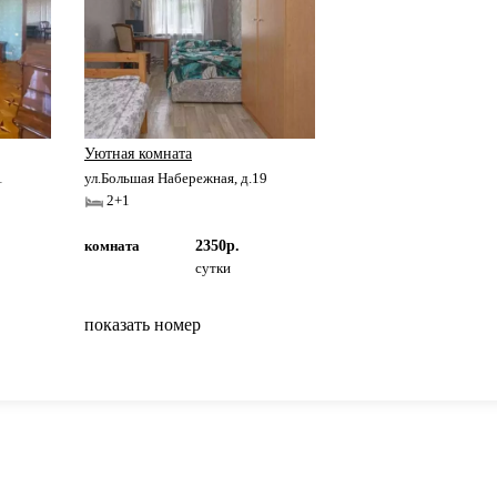
Уютная комната
1
ул.Большая Набережная, д.19
2+1
комната
2350р.
сутки
показать номер
вернуться на главную