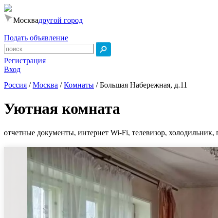
Москва
другой город
Подать объявление
Регистрация
Вход
Россия
/
Москва
/
Комнаты
/
Большая Набережная, д.11
Уютная комната
отчетные документы, интернет Wi-Fi, телевизор, холодильник, 