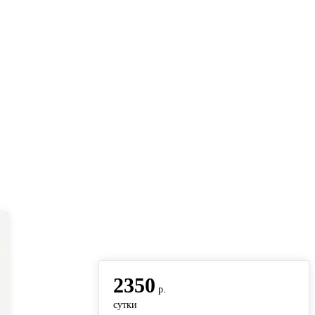
вернуться на главную
2350
р.
сутки