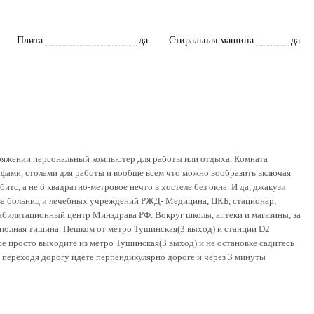
Плита
да
Стиральная машина
да
ряжении персональный компьютер для работы или отдыха. Комната
афами, столами для работы и вообще всем что можно вообразить включая
с, а не 6 квадратно-метровое нечто в хостеле без окна. И да, джакузи
тва больниц и лечебных учреждений РЖД- Медицина, ЦКБ, стационар,
абилитационный центр Минздрава РФ. Вокруг школы, аптеки и магазины, за
полная тишина. Пешком от метро Тушинская(3 выход) и станции D2
се просто выходите из метро Тушинская(3 выход) и на остановке садитесь
е переходя дорогу идете перпендикулярно дороге и через 3 минуты