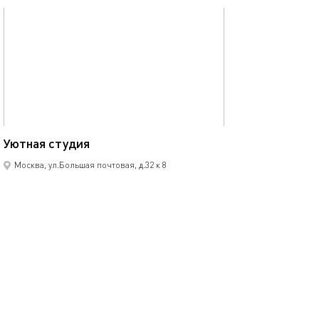
обновлено 06.03.2024
30м²
Уютная студия
Москва, ул.Большая почтовая, д.32 к 8
моментальное бронирование
1-комнатная квартира
2 спальных мест
4600
р.
сутки
Позвонить
написать
Забронировать
подробнее
обновлено 01.02.2024