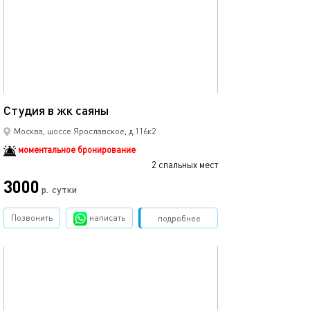
22м²
Студия в жк саяны
Москва, шоссе Ярославское, д.116к2
моментальное бронирование
2 спальных мест
3000
р.
сутки
Позвонить
написать
Забронировать
подробнее
обновлено 18.01.2026