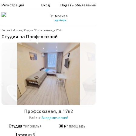
Регистрация
Вход
Подать объявление
Москва
другой город
Россия
/
Москва
/
Студии
/
Профсоюзная, д.17к2
Студия на Профсоюзной
Профсоюзная, д.17к2
Район:
Академический
Студия
тип жилья
30 м²
площадь
1 этаж
из 5