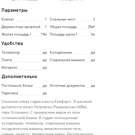
Параметры
Комнат
1
Спальных мест
2
Двухместных кроватей
1
Общая площадь
25м²
Жилая площадь
²
19м
Площадь кухни
²
3м
Удобства
Телевизор
да
Холодильник
да
Плита
да
Стиральная машина
да
Интернет
да
Дополнительно
Постельное белье
да
Отчетные документы
да
Парковка
да
Стильная новая студия класса Комфорт+. В шаговой
доступности метро Петровско-Разумовская (600м),
парк Останкино. С прекрасным видом из окон
останкинской башни. В студии полноценный
холодильник, телевизор, стиральная машина,
посудомоечная машина, микроволновая печь,
чайник, пылесос, двухместный диван. Дистанционное