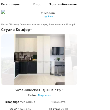
Регистрация
Вход
Подать объявление
Москва
другой город
Россия
/
Москва
/
Однокомнатные квартиры
/
Ботаническая, д.33 в стр 1
Студия Комфорт
Ботаническая, д.33 в стр 1
Район:
Марфино
Квартира
тип жилья
1
комната
25 м²
площадь
13 этаж
из 18