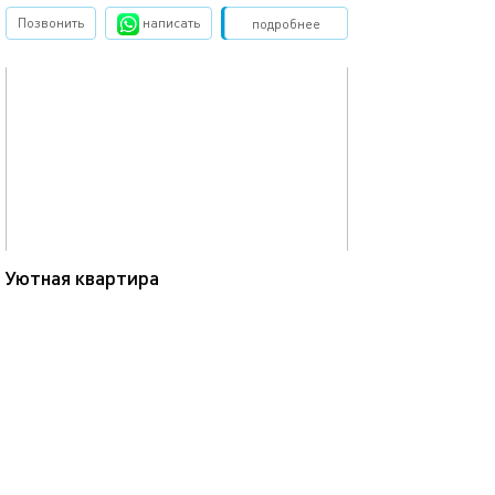
Позвонить
написать
Забронировать
подробнее
обновлено 24.07.2023
70м²
Уютная квартира
Москва, пр.Прокшинский, д.12
моментальное бронирование
3-комнатная квартира
5 спальных мест
4500
от
р.
сутки
Позвонить
написать
Забронировать
подробнее