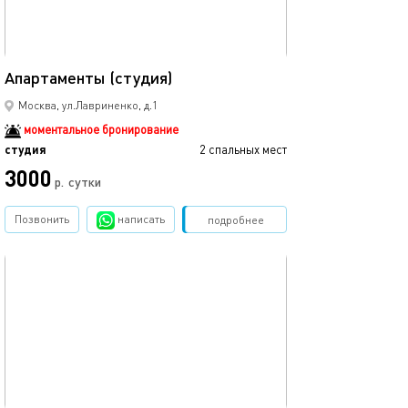
22м²
Апартаменты (студия)
Москва, ул.Лавриненко, д.1
моментальное бронирование
студия
2 спальных мест
3000
р.
сутки
Позвонить
написать
Забронировать
подробнее
обновлено 18.09.2025
40м²