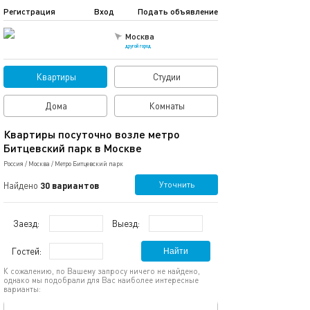
Регистрация
Вход
Подать объявление
Москва
другой город
Квартиры
Студии
Дома
Комнаты
Квартиры посуточно возле метро
Битцевский парк в Москве
Россия
/
Москва
/
Метро Битцевский парк
Уточнить
Найдено
30 вариантов
Заезд:
Выезд:
Гостей:
Найти
К сожалению, по Вашему запросу ничего не найдено,
однако мы подобрали для Вас наиболее интересные
варианты:
обновлено 18.01.2026