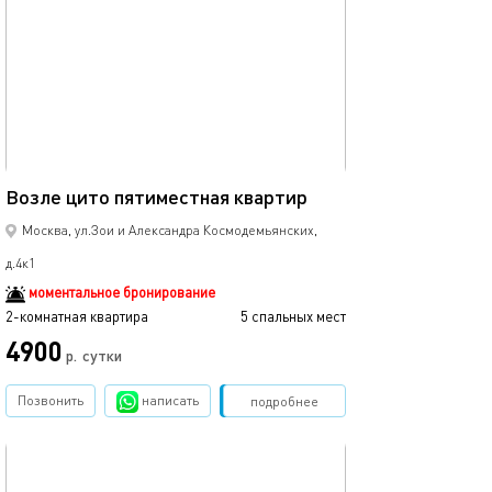
54м²
Возле цито пятиместная квартир
Москва, ул.Зои и Александра Космодемьянских,
д.4к1
моментальное бронирование
2-комнатная квартира
5 спальных мест
4900
р.
сутки
Позвонить
написать
Забронировать
подробнее
обновлено 03.02.2024