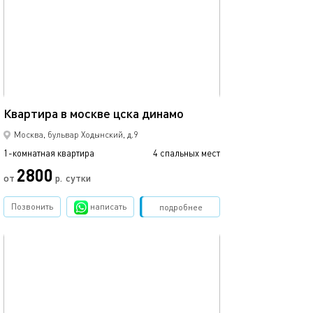
Ещё фото
42м²
Квартира в москве цска динамо
Квартира бегов
Москва, бульвар Ходынский, д.9
1-комнатная квартира
4 спальных мест
1-комнатная квартира
2800
от
р.
сутки
от
Позвонить
написать
Забронировать
подробнее
обновлено 21.01.2021
Ещё фото