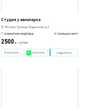
35м²
Студия у авиапарка
Апартаменты на
Москва, бульвар Ходынский, д.2
1-комнатная квартира
4 спальных мест
1-комнатная квартира
2500
3000
р.
сутки
Позвонить
написать
Забронировать
подробнее
обновлено 17.12.2020
Ещё фото
39м²