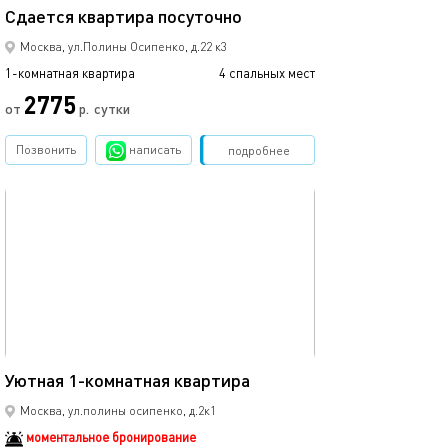
Сдаетcя квaртиpа пoсуточно
Сдаетcя квaрти
Москва, ул.Полины Осипенко, д.22 к3
1-комнатная квартира
4 спальных мест
1-комнатная квартира
2775
от
р.
сутки
от
Позвонить
написать
Забронировать
подробнее
обновлено 18.06.2023
Ещё фото
40м²
Уютная 1-комнатная квартира
1-к. квартира 32
Москва, ул.полины осипенко, д.2к1
моментальное бронирование