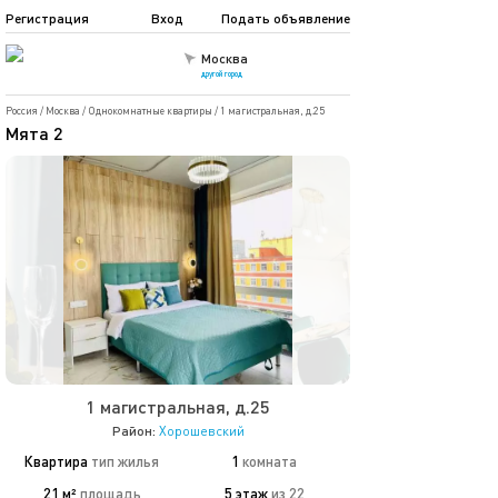
Регистрация
Вход
Подать объявление
Москва
другой город
Россия
/
Москва
/
Однокомнатные квартиры
/
1 магистральная, д.25
Мята 2
1 магистральная, д.25
Район:
Хорошевский
Квартира
тип жилья
1
комната
21 м²
площадь
5 этаж
из 22