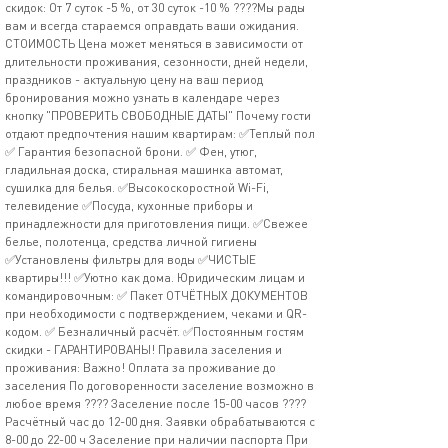
скидок: От 7 суток -5 %, от 30 суток -10 % ????Мы рады
вам и всегда стараемся оправдать ваши ожидания.
СТОИМОСТЬ Цена может меняться в зависимости от
длительности проживания, сезонности, дней недели,
праздников - актуальную цену на ваш период
бронирования можно узнать в календаре через
кнопку "ПРОВЕРИТЬ СВОБОДНЫЕ ДАТЫ" Почему гости
отдают предпочтения нашим квартирам: ✅Теплый пол
✅ Гарантия безопасной брони. ✅ Фен, утюг,
гладильная доска, стиральная машинка автомат,
сушилка для белья. ✅Высокоскоростной Wi-Fi,
телевидение ✅Посуда, кухонные приборы и
принадлежности для приготовления пищи. ✅Свежее
белье, полотенца, средства личной гигиены
✅Установлены фильтры для воды ✅ЧИСТЫЕ
квартиры!!! ✅Уютно как дома. Юридическим лицам и
командировочным: ✅ Пакет ОТЧЁТНЫХ ДОКУМЕНТОВ
при необходимости с подтверждением, чеками и QR-
кодом. ✅ Безналичный расчёт. ✅Постоянным гостям
скидки - ГАРАНТИРОВАНЫ! Правила заселения и
проживания: Baжнo! Oплaта зa пpоживание до
зaсeления По договоренности заселение возможно в
любое время ???? Заселение после 15-00 часов ????
Расчётный час до 12-00 дня. Заявки обрабатываются с
8-00 до 22-00 ч Заселение при наличии паспорта При