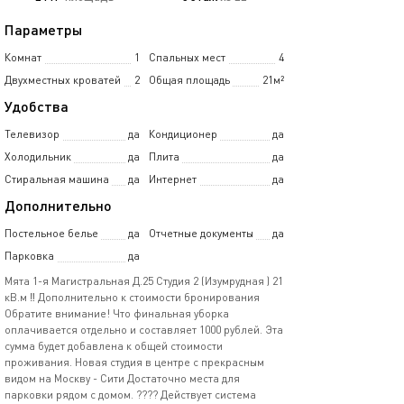
Параметры
Комнат
1
Спальных мест
4
Двухместных кроватей
2
Общая площадь
21м²
Удобства
Телевизор
да
Кондиционер
да
Холодильник
да
Плита
да
Стиральная машина
да
Интернет
да
Дополнительно
Постельное белье
да
Отчетные документы
да
Парковка
да
Мята 1-я Магистральная Д.25 Студия 2 (Изумрудная ) 21
кВ.м ‼️ Дополнительно к стоимости бронирования
Обратите внимание! Что финальная уборка
оплачивается отдельно и составляет 1000 рублей. Эта
сумма будет добавлена к общей стоимости
проживания. Новая студия в центре с прекрасным
видом на Москву - Сити Достаточно места для
парковки рядом с домом. ???? Действует система