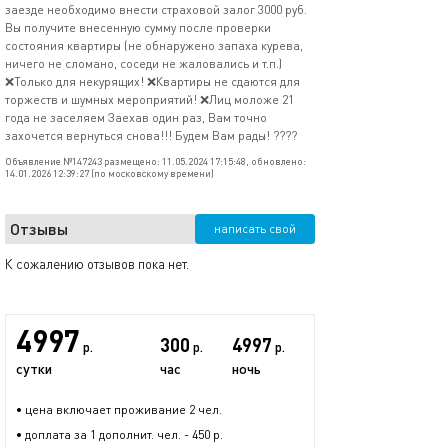
заезде необходимо внести страховой залог 3000 руб.
Вы получите внесенную сумму после проверки
состояния квартиры (не обнаружено запаха курева,
ничего не сломано, соседи не жаловались и т.п.)
❌Только для некурящих! ❌Квартиры не сдаются для
торжеств и шумных мероприятий! ❌Лиц моложе 21
года не заселяем Заехав один раз, Вам точно
захочется вернуться снова!!! Будем Вам рады! ????
Объявление №147243 размещено: 11.05.2024 17:15:48, обновлено:
14.01.2026 12:39:27 (по московскому времени)
Отзывы
написать свой
К сожалению отзывов пока нет.
4997
300
4997
р.
р.
р.
сутки
час
ночь
• цена включает проживание 2 чел.
• доплата за 1 дополнит. чел. - 450 р.