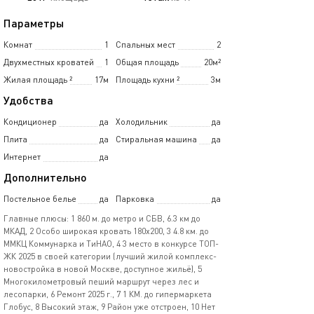
Параметры
Комнат
1
Спальных мест
2
Двухместных кроватей
1
Общая площадь
20м²
Жилая площадь
²
17м
Площадь кухни
²
3м
Удобства
Кондиционер
да
Холодильник
да
Плита
да
Стиральная машина
да
Интернет
да
Дополнительно
Постельное белье
да
Парковка
да
Главные плюсы: 1 860 м. до метро и СБВ, 6.3 км до
МКАД, 2 Особо широкая кровать 180x200, 3 4.8 км. до
ММКЦ Коммунарка и ТиНАО, 4 3 место в конкурсе ТОП-
ЖК 2025 в своей категории (лучший жилой комплекс-
новостройка в новой Москве, доступное жильё), 5
Многокилометровый пеший маршрут через лес и
лесопарки, 6 Ремонт 2025 г., 7 1 КМ. до гипермаркета
Глобус, 8 Высокий этаж, 9 Район уже отстроен, 10 Нет