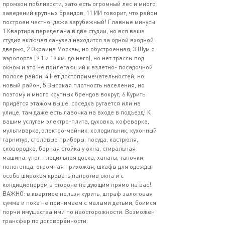
промзон поблизости, зато есть огромный лес и много
заведений крупных брендов, 11 ИИ говорит, что район
построен честно, даже зарубежный! Главные минусы:
1 Квартира переделана в две студии, но вся ваша
студия включая санузел находится за одной входной
дверью, 2 Окраина Москвы, но обустроенная, 3 Шум с
аэропорта (9.1 и 19 км. до него), но нет трассы под
окном и это не прилегающий к взлётно- посадочной
полосе район, 4 Нет достопримечательностей, но
новый район, 5 Высокая плотность населения, но
поэтому и много крупных брендов вокруг, 6 Курить
придётся этажом выше, соседка ругается или на
улице, там даже есть лавочка на входе в подъезд! К
вашим услугам электро-плита, духовка, кофеварка,
мультиварка, электро-чайник, холодильник, кухонный
гарнитур, столовые приборы, посуда, кастрюля,
сковородка, барная стойка у окна, стиральная
машина, утюг, гладильная доска, халаты, тапочки,
полотенца, огромная прихожая, шкафы для одежды,
особо широкая кровать напротив окна и с
кондиционером в стороне не дующим прямо на вас!
ВАЖНО: в квартире нельзя курить, штраф залоговая
сумма и пока не принимаем с малыми детьми, боимся
порчи имущества ими по неосторожности. Возможен
трансфер по договорённости.