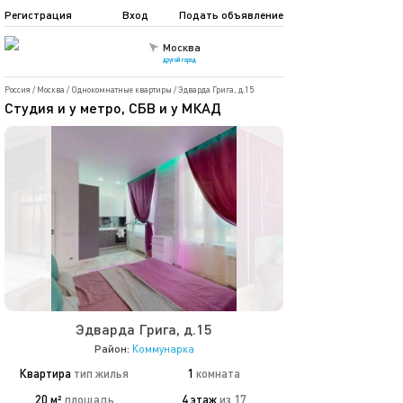
Регистрация
Вход
Подать объявление
Москва
другой город
Россия
/
Москва
/
Однокомнатные квартиры
/
Эдварда Грига, д.15
Студия и у метро, СБВ и у МКАД
Эдварда Грига, д.15
Район:
Коммунарка
Квартира
тип жилья
1
комната
20 м²
площадь
4 этаж
из 17