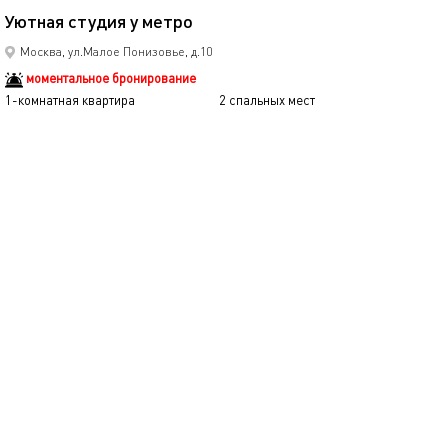
Уютная студия у метро
Стильная студи
Москва, ул.Малое Понизовье, д.10
моментальное бронирование
1-комнатная квартира
2 спальных мест
1-комнатная квартира
3200
4500
р.
сутки
Позвонить
написать
Забронировать
подробнее
обновлено сегодня
Ещё фото
39м²
Inndays apartments
Inndays apartme
Москва, ул.Фитарёвская, д.15к1