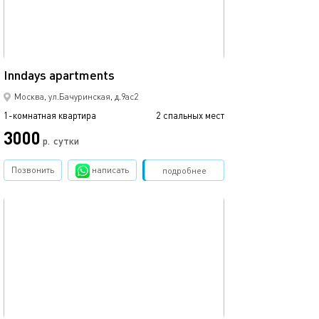
35м²
Inndays apartments
Ferrari studio
Москва, ул.Бачуринская, д.9ас2
1-комнатная квартира
2 спальных мест
1-комнатная квартира
3000
4200
р.
сутки
Позвонить
написать
Забронировать
подробнее
обновлено 30.11.2024
Ещё фото
20м²