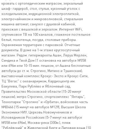
кровать с ортопедическим матрасом, зеркальный
шкаф- гардероб, стол, стулья, кухонный уголок с
холодильником, индукционной электроплиткой,
электрочайником и микроволновкой, стиральная
машина автомат, санузел с душевой кабиной,
прихожая с вешалкой и зеркалом. Интернет WiFi,
спутниковое ТВ на 100 каналов, глаженое постельное
бельё, полотенца, посуда, столовые приборы.
Охраняемая территория с парковкой. Отчетные
документы. В доме на 1-м этаже круглосуточный
магазин. Рядом: гипермаркеты Ашан, Леруа Мерлен,
Синдика и Твой Дом (1 остановка на автобусе №358
или 696м или 10-15 мин. пешком, от Ашана бесплатные
автобусы до ст. м. Строгино, Митино и Тушинская);
выставочный комплекс Крокус- Экспо и Крокус-Сити,
ТЦ "Вегас" с океанариумом, Кардиоцентр им.
Бакулева, Парк Рублёво и Яблоневый сад,
Правительство Московской области (15-20 минут
пешком); метро Строгино, спорткомплекс "Янтарь",
Технопарки "Строгино" и «Орбита», войсковая часть
№83466 (15 минут на автобусе №129), Высшая Школа
Экономики НИУ, Церковь Новомучеников и
Исповедников Российских (5-7 минут на автобусе
№358 или 696м), Москва-река (300м.), пляж
"Рублёвский" в Живописной бухте и Липовая роща (10