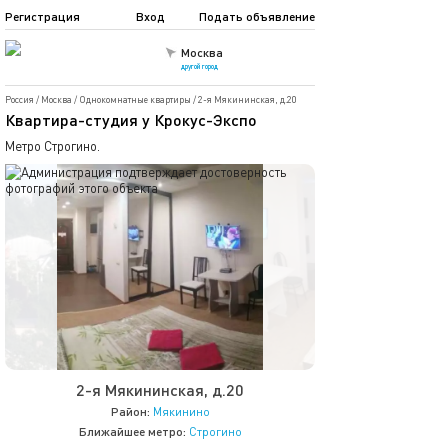
Регистрация
Вход
Подать объявление
Москва
другой город
Россия
/
Москва
/
Однокомнатные квартиры
/
2-я Мякининская, д.20
Квартира-студия у Крокус-Экспо
Метро Строгино.
2-я Мякининская, д.20
Район:
Мякинино
Ближайшее метро:
Строгино