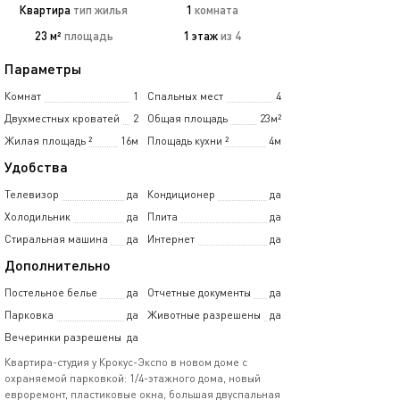
Квартира
тип жилья
1
комната
23 м²
площадь
1 этаж
из 4
Параметры
Комнат
1
Спальных мест
4
Двухместных кроватей
2
Общая площадь
23м²
Жилая площадь
²
16м
Площадь кухни
²
4м
Удобства
Телевизор
да
Кондиционер
да
Холодильник
да
Плита
да
Стиральная машина
да
Интернет
да
Дополнительно
Постельное белье
да
Отчетные документы
да
Парковка
да
Животные разрешены
да
Вечеринки разрешены
да
Квартира-студия у Крокус-Экспо в новом доме с
охраняемой парковкой: 1/4-этажного дома, новый
евроремонт, пластиковые окна, большая двуспальная