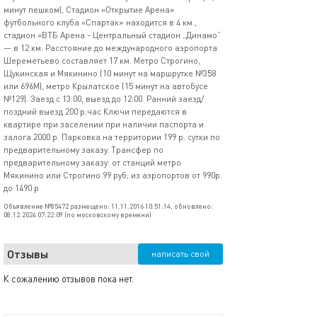
минут пешком), Стадион «Открытие Арена»
футбольного клуба «Спартак» находится в 4 км.,
стадион «ВТБ Арена - Центральный стадион „Динамо”
— в 12 км. Расстояние до международного аэропорта
Шереметьево составляет 17 км. Метро Строгино,
Щукинская и Мякинино (10 минут на маршрутке №358
или 696М), метро Крылатское (15 минут на автобусе
№129). Заезд с 13:00, выезд до 12:00. Ранний заезд/
поздний выезд 200 р.час Ключи передаются в
квартире при заселении при наличии паспорта и
залога 2000 р. Парковка на территории 199 р. сутки по
предварительному заказу. Трансфер по
предварительному заказу: от станций метро
Мякинино или Строгино 99 руб; из аэропортов от 990р.
до 1490 р.
Объявление №85472 размещено: 11.11.2016 10:51:14, обновлено:
08.12.2024 07:22:09 (по московскому времени)
Отзывы
написать свой
К сожалению отзывов пока нет.