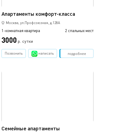
18м²
Апартаменты комфорт-класса
Новая хюгге ст
Москва, ул.Профсоюзная, д.128А
1-комнатная квартира
2 спальных мест
1-комнатная квартира
3000
3000
р.
сутки
Позвонить
написать
Забронировать
подробнее
обновлено 16.02.2020
Ещё фото
18м²
Семейные апартаменты
Уютная студия 