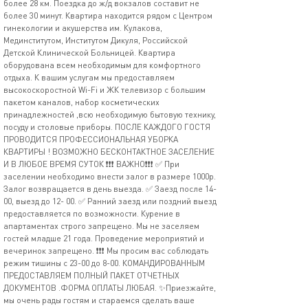
более 28 км. Поездка до ж/д вокзалов составит не
более 30 минут. Квартира находится рядом с Центром
гинекологии и акушерства им. Кулакова,
Мединститутом, Институтом Дикуля, Российской
Детской Клинической Больницей. Квартира
оборудована всем необходимым для комфортного
отдыха. К вашим услугам мы предоставляем
высокоскоростной Wi-Fi и ЖК телевизор с большим
пакетом каналов, набор косметических
принадлежностей ,всю необходимую бытовую технику,
посуду и столовые приборы. ПОСЛЕ КАЖДОГО ГОСТЯ
ПРОВОДИТСЯ ПРОФЕССИОНАЛЬНАЯ УБОРКА
КВАРТИРЫ ! ВОЗМОЖНО БЕСКОНТАКТНОЕ ЗАСЕЛЕНИЕ
И В ЛЮБОЕ ВРЕМЯ СУТОК ❗️❗️❗️ ВАЖНО❗️❗️❗️ ✅ При
заселении необходимо внести залог в размере 1000р.
Залог возвращается в день выезда. ✅ Заезд после 14-
00, выезд до 12- 00. ✅ Ранний заезд или поздний выезд
предоставляется по возможности. Курение в
апартаментах строго запрещено. Мы не заселяем
гостей младше 21 года. Проведение мероприятий и
вечеринок запрещено. ❗️❗️❗️ Мы просим вас соблюдать
режим тишины с 23-00 до 8-00. КОМАНДИРОВАННЫМ
ПРЕДОСТАВЛЯЕМ ПОЛНЫЙ ПАКЕТ ОТЧЕТНЫХ
ДОКУМЕНТОВ .ФОРМА ОПЛАТЫ ЛЮБАЯ. ✨Приезжайте,
мы очень рады гостям и стараемся сделать ваше