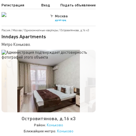
Регистрация
Вход
Подать объявление
Москва
другой город
Россия
/
Москва
/
Однокомнатные квартиры
/
Островитянова, д.16 к3
Inndays Apartments
Метро Коньково.
Островитянова, д.16 к3
Район:
Коньково
Ближайшее метро:
Коньково