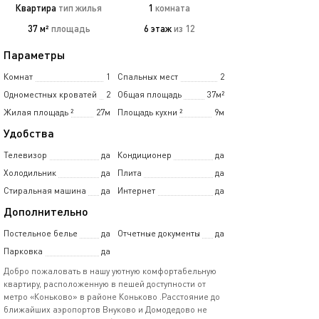
Квартира
тип жилья
1
комната
37 м²
площадь
6 этаж
из 12
Параметры
Комнат
1
Спальных мест
2
Одноместных кроватей
2
Общая площадь
37м²
Жилая площадь
²
27м
Площадь кухни
²
9м
Удобства
Телевизор
да
Кондиционер
да
Холодильник
да
Плита
да
Стиральная машина
да
Интернет
да
Дополнительно
Постельное белье
да
Отчетные документы
да
Парковка
да
Добро пожаловать в нашу уютную комфортабельную
квартиру, расположенную в пешей доступности от
метро «Коньково» в районе Коньково .Расстояние до
ближайших аэропортов Внуково и Домодедово не