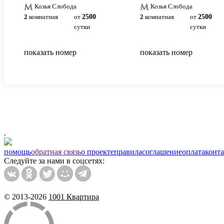
Козья Слобода
Козья Слобода
2
комнатная
от
2500
2
комнатная
от
2500
сутки
сутки
показать номер
показать номер
.
помощь
обратная связь
о проекте
правила
соглашение
оплата
конт
Следуйте за нами в соцсетях:
© 2013-2026
1001 Квартира