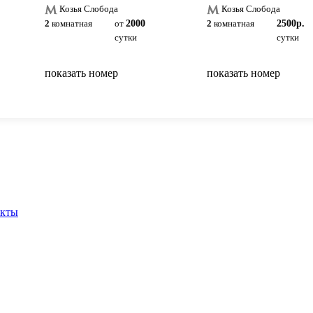
Козья Слобода
Козья Слобода
2
комнатная
от
2000
2
комнатная
2500р.
сутки
сутки
показать номер
показать номер
вернуться на главную
акты