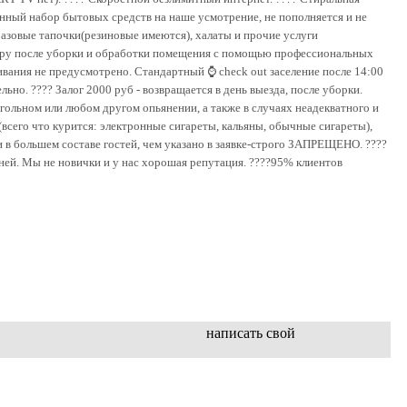
венный набор бытовых средств на наше усмотрение, не пополняется и не
разовые тапочки(резиновые имеются), халаты и прочие услуги
ртиру после уборки и обработки помещения с помощью профессиональных
ания не предусмотрено. Стандартный ⌚ сhесk оut заселение после 14:00
ьно. ???? Залог 2000 руб - возвращается в день выезда, после уборки.
когольном или любом другом опьянении, а также в случаях неадекватного и
о что курится: электронные сигареты, кальяны, обычные сигареты),
большем составе гостей, чем указано в заявке-строго ЗАПРЕЩЕНО. ????
ней. Мы не новички и у нас хорошая репутация. ????95% клиентов
написать свой