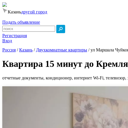
Казань
другой город
Подать объявление
Регистрация
Вход
Россия
/
Казань
/
Двухкомнатные квартиры
/
ул Маршала Чуйков
Квартира 15 минут до Кремля
отчетные документы, кондиционер, интернет Wi-Fi, телевизор, 