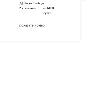
Козья Слобода
Козья Слобода
2
комнатная
от
6000
2
комнатная
6500р
сутки
сутки
показать номер
показать номер