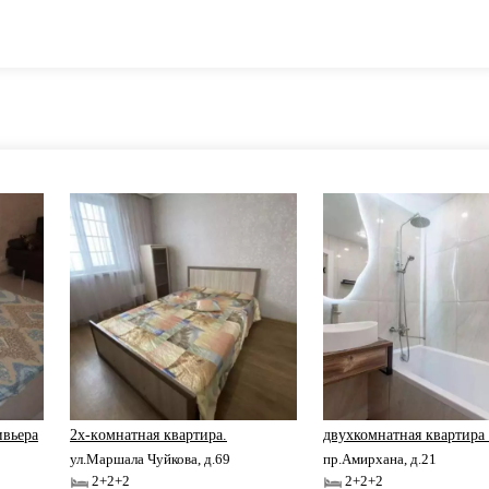
ивьера
2х-кoмнaтная квартира.
двухкомнатная квартир
ул.Маршала Чуйкова, д.69
пр.Амирхана, д.21
2+2+2
2+2+2