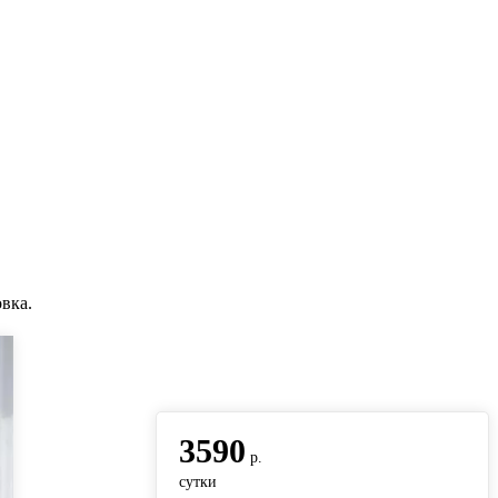
вка.
вернуться на главную
3590
р.
сутки