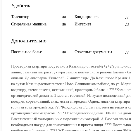
Удобства
Телевизор
да
Кондиционер
да
Стиральная машина
да
Интернет
да
Дополнительно
Постельное белье
да
Отчетные документы
да
Просторная квартира посуточно в Казани до 6 гостей-2+2+2(три полноц
линия, развитая инфраструктура самого популярного района Казани - б
окнами. До аквапарка "Ривьера" - 7 минут езды. До Казанского Кре
на сутки Казань располагается в Ново-Савиновском районе, по ул. Мар
квартиру, стеклопакеты, остекленный, просторный балкон. ????Количест
ортопедический диван на 2 места в гостиной. На кухне полноценный див
поездки, соревнований, знакомства с городом. Однокомнатная квартира
горячая вода круглый год. ????Кондиционер/сплит система на тепло и х
ортопедическим матрасом. ????️ Ортопедический диван 160/200 на двоих
Вместительный холодильник с морозильной камерой. ♨️ Газовая плита на
необходимая посуда для приготовления и приема пищи. ???? Постельное 
необходимой утварью. ???? ЖК телевизор с кабельными каналами( SМАR