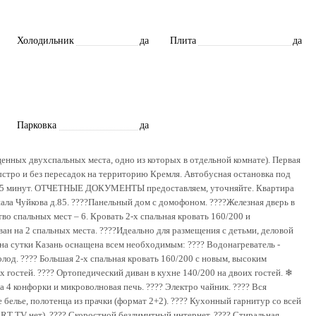
Холодильник
да
Плита
да
Парковка
да
енных двухспальных места, одно из которых в отдельной комнате). Первая
ыстро и без пересадок на территорию Кремля. Автобусная остановка под
мля-15 минут. ОТЧЕТНЫЕ ДОКУМЕНТЫ предоставляем, уточняйте. Квартира
шала Чуйкова д.85. ????Панельный дом с домофоном. ????Железная дверь в
во спальных мест – 6. Кровать 2-х спальная кровать 160/200 и
ан на 2 спальных места. ????Идеально для размещения с детьми, деловой
 на сутки Казань оснащена всем необходимым: ???? Водонагреватель -
олод. ???? Большая 2-х спальная кровать 160/200 с новым, высоким
 гостей. ????️ Ортопедический диван в кухне 140/200 на двоих гостей. ❄
 4 конфорки и микроволновая печь. ???? Электро чайник. ???? Вся
белье, полотенца из прачки (формат 2+2). ???? Кухонный гарнитур со всей
Т ТV нет). ???? Скоростной безлимитный интернет. ???? Стиральная