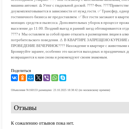
машина автомат. ♨️ Утюг с гладильной доской. ???? Фен. ????Приветст
доукомплектовывается в зависимости от нужд гостя. ✅ Трансфер, одно
гостиничного бизнеса не предоставляем. ✅ Все гости заезжают в ква
моющих средств и пылесоса. Дополнительных уборок в процессе прожив
выселение до 11:00. Поздний выезд и ранний заезд обговариваются отдел
????‍♀️ Мы оставляем за собой право отказать в размещении лицам в ал
потребительского поведения. ⚠ В КВАРТИРЕ ЗАПРЕЩЕНО КУРЕНИЕ (всег
ПРОВЕДЕНИЕ ВЕЧЕРИНОК???? Нахождение в квартире с животными и в 
Бронируйте заранее, особенно это касается выходных и праздничных д
возвращаются к нам снова и рекомендуют своим знакомым.
Поделиться
Объявление №160133 размещено: 23.10.2025 18:38:42 (по московскому времени)
Отзывы
К сожалению отзывов пока нет.