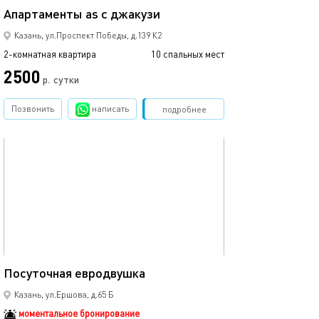
Апартаменты as с джакузи
Апартаменты as
Казань, ул.Проспект Победы, д.139 К2
2-комнатная квартира
10 спальных мест
2-комнатная квартира
2500
3000
р.
сутки
Позвонить
написать
Забронировать
подробнее
обновлено 17.10.2024
Ещё фото
46м²
Посуточная евродвушка
Добро пожалов
Казань, ул.Ершова, д.65 Б
моментальное бронирование