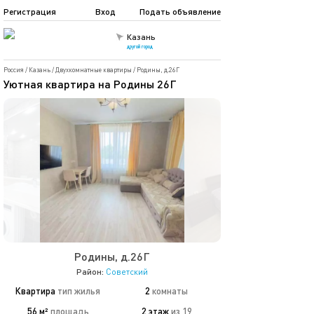
Регистрация
Вход
Подать объявление
Казань
другой город
Россия
/
Казань
/
Двухкомнатные квартиры
/
Родины, д.26Г
Уютная квартира на Родины 26Г
Родины, д.26Г
Район:
Советский
Квартира
тип жилья
2
комнаты
56 м²
площадь
2 этаж
из 19