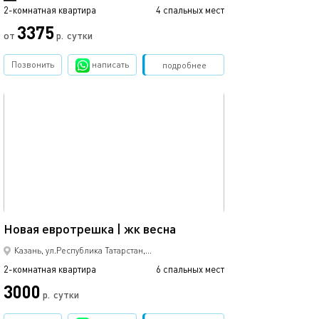
2-комнатная квартира
4 спальных мест
2-комнатная квартира
3375
3000
от
р.
сутки
Позвонить
написать
Забронировать
подробнее
обновлено 30.11.2023
Ещё фото
55м²
Новaя eвpoтрешка | жк весна
Уютная квартир
Казань,
ул.Республика Татарстан,...
2-комнатная квартира
6 спальных мест
2-комнатная квартира
3000
2700
р.
сутки