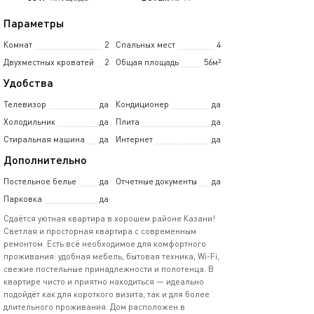
Параметры
Комнат
2
Спальных мест
4
Двухместных кроватей
2
Общая площадь
56м²
Удобства
Телевизор
да
Кондиционер
да
Холодильник
да
Плита
да
Стиральная машина
да
Интернет
да
Дополнительно
Постельное белье
да
Отчетные документы
да
Парковка
да
Сдаётся уютная квартира в хорошем районе Казани!
Светлая и просторная квартира с современным
ремонтом. Есть всё необходимое для комфортного
проживания: удобная мебель, бытовая техника, Wi-Fi,
свежие постельные принадлежности и полотенца. В
квартире чисто и приятно находиться — идеально
подойдёт как для короткого визита, так и для более
длительного проживания. Дом расположен в