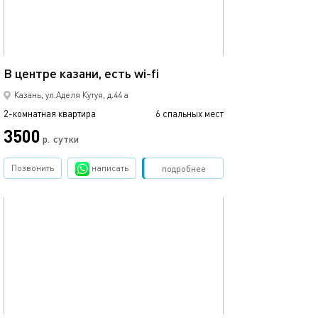
74м²
В центре казани, есть wi-fi
Квартира для в
Казань, ул.Аделя Кутуя, д.44 а
2-комнатная квартира
6 спальных мест
2-комнатная квартира
3500
4750
р.
сутки
Позвонить
написать
Забронировать
подробнее
обновлено 08.06.2022
Ещё фото
65м²