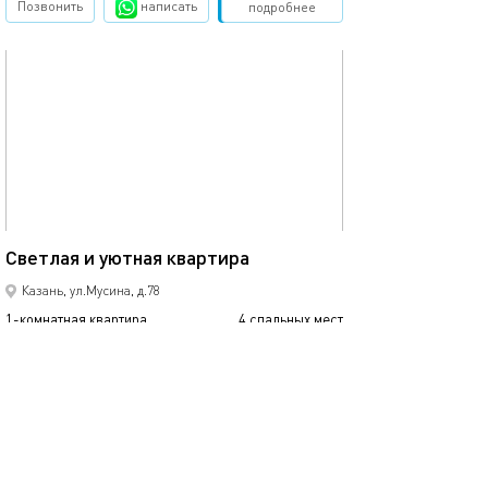
Позвонить
написать
Забронировать
подробнее
обновлено 19.12.2024
44м²
Светлая и уютная квартира
Казань, ул.Мусина, д.78
1-комнатная квартира
4 спальных мест
3000
р.
сутки
Позвонить
написать
Забронировать
подробнее
обновлено 18.05.2025