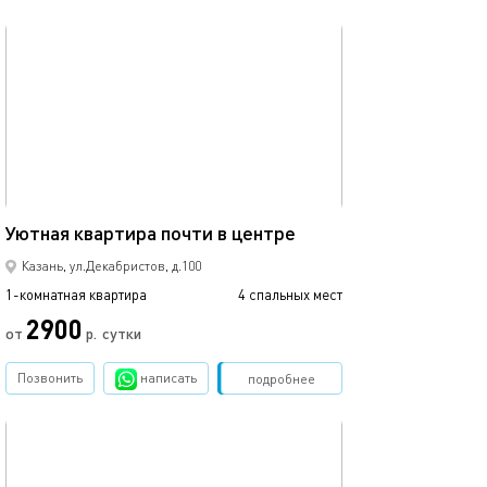
обновлено 24.04.2024
32м²
Уютная квартира почти в центре
Казань, ул.Декабристов, д.100
1-комнатная квартира
4 спальных мест
2900
от
р.
сутки
Позвонить
написать
Забронировать
подробнее
обновлено 11.02.2024