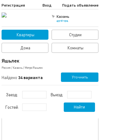
Регистрация
Вход
Подать объявление
Казань
другой город
Квартиры
Студии
Дома
Комнаты
Яшьлек
Россия
/
Казань
/
Метро Яшьлек
Уточнить
Найдено
34 варианта
Заезд:
Выезд:
Гостей:
Найти
обновлено 26.05.2025