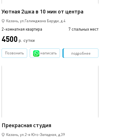
56м²
Уютная 2шка в 10 мин от центра
Казань, ул.Галимджана Баруди, д.4
2-комнатная квартира
7 спальных мест
4500
р.
сутки
Позвонить
написать
Забронировать
подробнее
обновлено 18.02.2023
33м²
Прекрасная студия
Казань, ул.2-я Юго-Западная, д.39