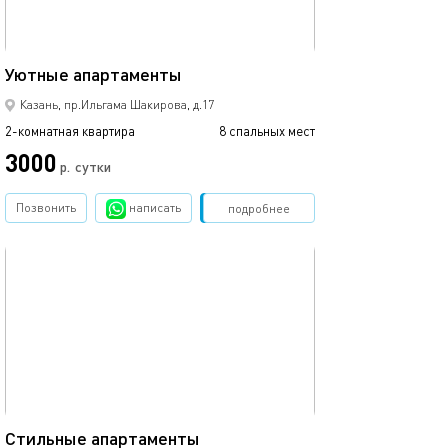
64м²
Уютные апартаменты
Казань, пр.Ильгама Шакирова, д.17
2-комнатная квартира
8 спальных мест
3000
р.
сутки
Позвонить
написать
Забронировать
подробнее
обновлено 12.07.2024
33м²
Стильные апартаменты