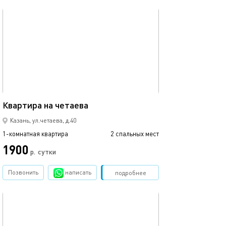
обновлено 21.11.2024
18м²
Квартира на четаева
Казань, ул.четаева, д.40
1-комнатная квартира
2 спальных мест
1900
р.
сутки
Позвонить
написать
Забронировать
подробнее
обновлено 25.11.2024