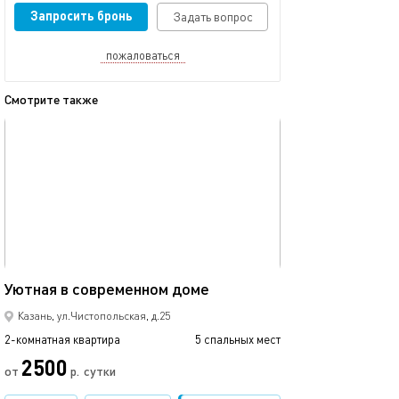
Запросить бронь
Задать вопрос
пожаловаться
Смотрите также
обновлено 12.03.2024
Ещё фото
53м²
Уютная в современном доме
Аквапарк ривье
Казань, ул.Чистопольская, д.25
2-комнатная квартира
5 спальных мест
2-комнатная квартира
2500
от
р.
сутки
от