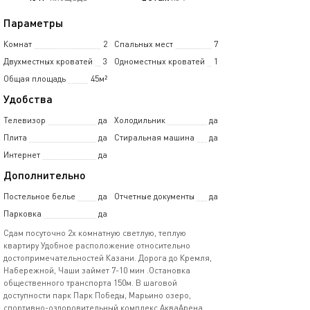
Параметры
Комнат
2
Спальных мест
7
Двухместных кроватей
3
Одноместных кроватей
1
Общая площадь
45м²
Удобства
Телевизор
да
Холодильник
да
Плита
да
Стиральная машина
да
Интернет
да
Дополнительно
Постельное белье
да
Отчетные документы
да
Парковка
да
Сдам посуточно 2х комнатную светлую, теплую
квартиру Удобное расположение относительно
достопримечательностей Казани. Дорога до Кремля,
Набережной, Чаши займет 7-10 мин .Остановка
общественного транспорта 150м. В шаговой
доступности парк Парк Победы, Марьино озеро,
спортивно-оздоровительный комплекс АкваАрена.