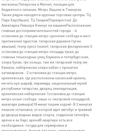
магазины Пятерочка и Магнит, локации для
бюджетного питания. Метро Яшьлек в 7 минутах.
Также рядом находятся крупные торговые центры: ТЦ
Парк Хаус(Ашан), ТЦ Тандем(Перекресток). До
Аквапарка Ривьера 8 минут на машинеРасположение
главных достопримечательностей города : -4
остановки до станции метро суконная слобода и мест
притяжения туристов: татарская деревня (туган
авылым), театр кукол (экият), татарская филармония-3
остановка до станции метро площадь тукая, до
главных пешеходных улиц баумана и петербургская,
озера булак, трк кольцо, там же татарский театр им.
Камала, набережная озера кабан с прокатом
катамаранов. -2 остановки до станции метро
кремлевская, где расположены казанский кремль,
мечеть кул-шариф, пирамида, национальный музей
республики татарстан, дворец земледельцев,
кремлевская набережная-1остановка до станции
метро козья слобода: чаша со смотровой площадкой,
аквапарк ривьера(18 минут пешим ходом)- В 2 минутах
пешком остановка, от которой идет автобус и трамвай
до дворца водных видов спорта, стадионов татнефть
арена и ак барс аренаВ квартире есть все
необходимое: посуда для сервировки и
приготовления, фильтр для воды, микроволновая