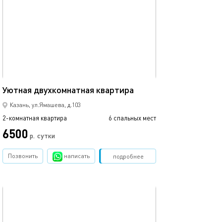
Ещё фото
75м²
Уютная двухкомнатная квартира
Апартаменты си
Казань, ул.Ямашева, д.103
2-комнатная квартира
6 спальных мест
2-комнатная квартира
6500
р.
сутки
от
Позвонить
написать
Забронировать
подробнее
обновлено 05.04.2022