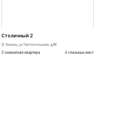
Ещё фото
65м²
Столичный 2
Апартаменты as
Казань, ул.Чистопольская, д.88
2-комнатная квартира
6 спальных мест
2-комнатная квартира
2500
3000
от
р.
сутки
Позвонить
написать
Забронировать
подробнее
обновлено 29.10.2022
Ещё фото