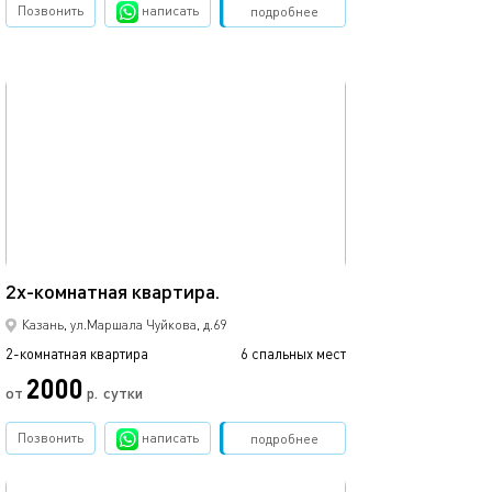
Позвонить
написать
Забронировать
подробнее
обновлено 13.08.2025
Ещё фото
Двухкомнатная 
50м²
2х-кoмнaтная квартира.
аквапарка.
Казань, ул.Маршала Чуйкова, д.69
2-комнатная квартира
6 спальных мест
2-комнатная квартира
2000
2500
от
р.
сутки
Позвонить
написать
Забронировать
подробнее
обновлено 07.08.2024