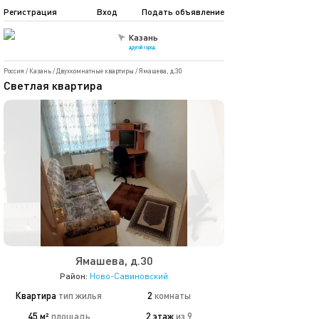
Регистрация
Вход
Подать объявление
Казань
другой город
Россия
/
Казань
/
Двухкомнатные квартиры
/
Ямашева, д.30
Светлая квартира
Ямашева, д.30
Район:
Ново-Савиновский
Квартира
тип жилья
2
комнаты
45 м²
площадь
2 этаж
из 9