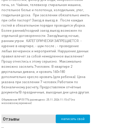
печь, эл. Чайник, телевизор стиральная машина,
постельное белье и полотенца, холодильник, утюг,
гладильная доска. ​ При заселении обязательно иметь
при себе паспорт! Заезд в выезд в . После каждых
гостей в обязательном порядке проводится уборка.
Более ранний/поздний заезд выезд возможен по
отдельной договоренности. Заезд/выезд ночью,
ранним утром . КАТЕГОРИЧЕСКИ ЗАПРЕЩАЕТСЯ: -
курение в квартире; - шум после ; - проведение
любых вечеринок и мероприятий. Нарушение данных
правил влечет за собой немедленное выселение!
Прошу отнестись к этому серьезно. ​ Максимально
возможно заселить 7человек. В квартире 2
двуспальных дивана, и кровать 160×180
дополнительно кресло кровать (для ребенка). Цена
указана при заселении 7 человек.Работаем по
безналичному расчету, Предоставляем отчётные
документы!В праздничные, выходные дни цена другая.
Объявление №151776 размещено: 25.11.2024 11:15:47 (по
московскому времени)
Отзывы
написать свой