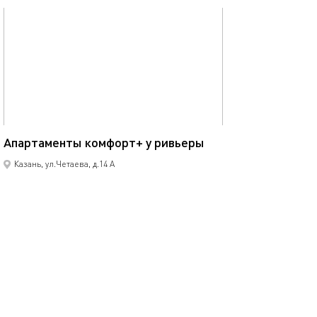
обновлено 12.08.2024
57м²
Апартаменты комфорт+ у ривьеры
Казань, ул.Четаева, д.14 А
моментальное бронирование
2-комнатная квартира
5 спальных мест
5500
р.
сутки
Позвонить
написать
Забронировать
подробнее
обновлено 21.03.2024