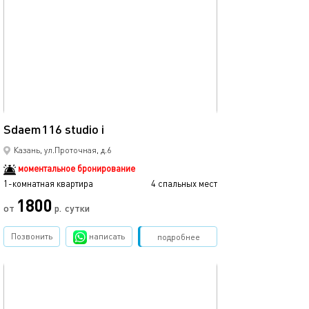
обновлено 12.02.2026
39м²
Sdaem116 studio i
Казань, ул.Проточная, д.6
моментальное бронирование
1-комнатная квартира
4 спальных мест
1800
от
р.
сутки
Позвонить
написать
Забронировать
подробнее
обновлено 27.12.2022