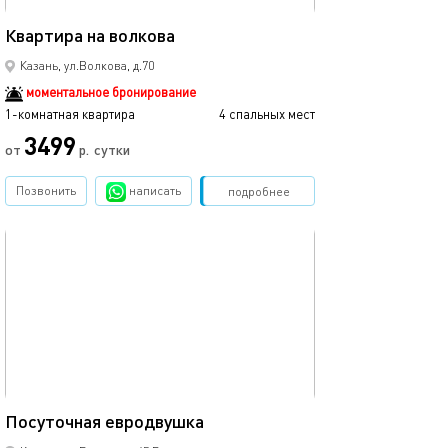
40м²
Квартира на волкова
Казань, ул.Волкова, д.70
моментальное бронирование
1-комнатная квартира
4 спальных мест
3499
от
р.
сутки
Позвонить
написать
Забронировать
подробнее
обновлено 17.10.2024
46м²
Посуточная евродвушка