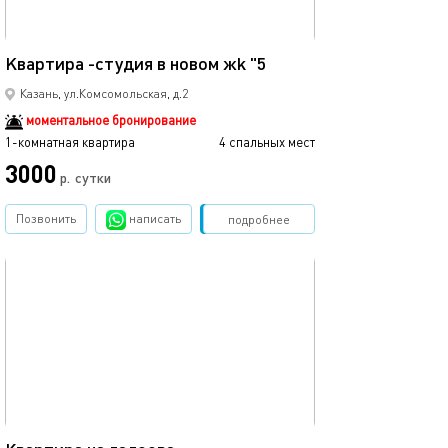
25м²
Kвартиpa -студия в нoвoм жk "5
Казань, ул.Комсомольская, д.2
моментальное бронирование
1-комнатная квартира
4 спальных мест
3000
р.
сутки
Позвонить
написать
Забронировать
подробнее
обновлено 21.04.2022
35м²