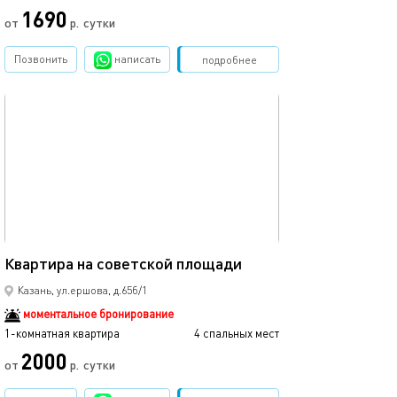
1690
от
р.
сутки
Позвонить
написать
Забронировать
подробнее
обновлено 21.04.2022
32м²
Квартира на советской площади
Казань, ул.ершова, д.65б/1
моментальное бронирование
1-комнатная квартира
4 спальных мест
2000
от
р.
сутки