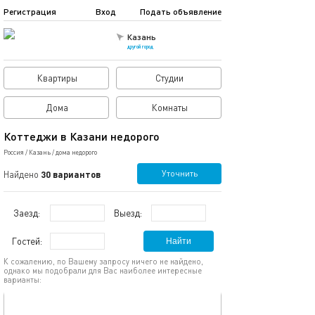
Регистрация
Вход
Подать объявление
Казань
другой город
Квартиры
Студии
Дома
Комнаты
Коттеджи в Казани недорого
Россия
/
Казань
/
дома недорого
Уточнить
Найдено
30 вариантов
Заезд:
Выезд:
Гостей:
Найти
К сожалению, по Вашему запросу ничего не найдено,
однако мы подобрали для Вас наиболее интересные
варианты:
обновлено 04.09.2025