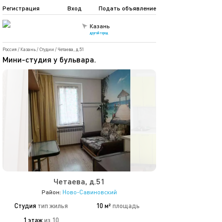
Регистрация
Вход
Подать объявление
Казань
другой город
Россия
/
Казань
/
Студии
/
Четаева, д.51
Мини-студия у бульвара.
Четаева, д.51
Район:
Ново-Савиновский
Студия
тип жилья
10 м²
площадь
1 этаж
из 10