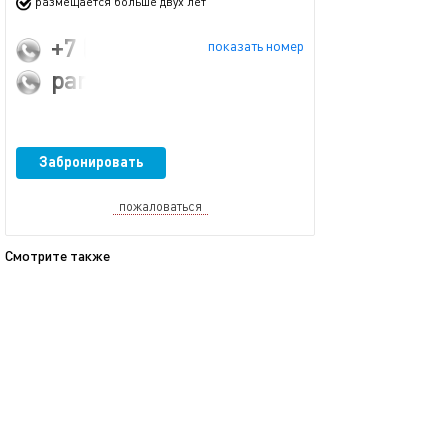
размещается больше двух лет
+7 (939) 391-99-88
показать номер
panda0019@bk.ru
Забронировать
пожаловаться
Смотрите также
обновлено 26.05.2025
Ещё фото