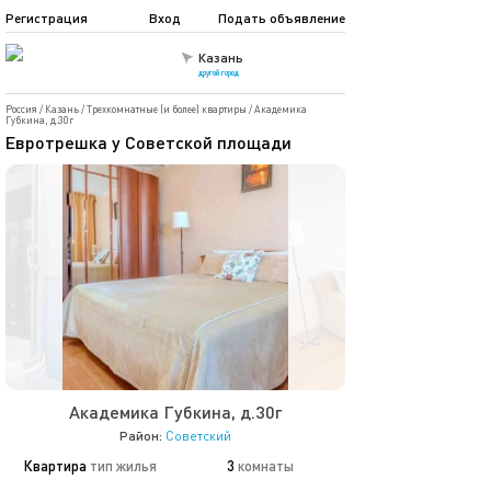
Регистрация
Вход
Подать объявление
Казань
другой город
Россия
/
Казань
/
Трехкомнатные (и более) квартиры
/
Академика
Губкина, д.30г
Евротрешка у Советской площади
Академика Губкина, д.30г
Район:
Советский
Квартира
тип жилья
3
комнаты