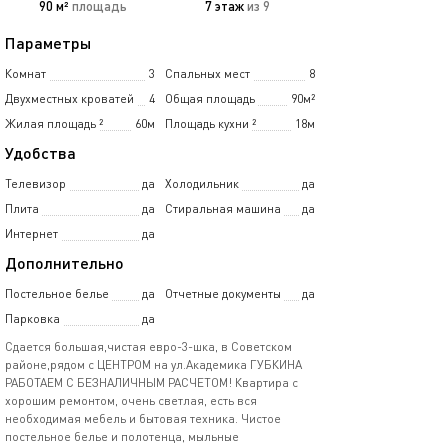
90 м²
площадь
7 этаж
из 9
Параметры
Комнат
3
Спальных мест
8
Двухместных кроватей
4
Общая площадь
90м²
Жилая площадь
²
60м
Площадь кухни
²
18м
Удобства
Телевизор
да
Холодильник
да
Плита
да
Стиральная машина
да
Интернет
да
Дополнительно
Постельное белье
да
Отчетные документы
да
Парковка
да
Сдается большая,чистая евро-3-шка, в Советском
районе,рядом с ЦЕНТРОМ на ул.Академика ГУБКИНА
РАБОТАЕМ С БЕЗНАЛИЧНЫМ РАСЧЕТОМ! Квартира с
хорошим ремонтом, очень светлая, есть вся
необходимая мебель и бытовая техника. Чистое
постельное белье и полотенца, мыльные