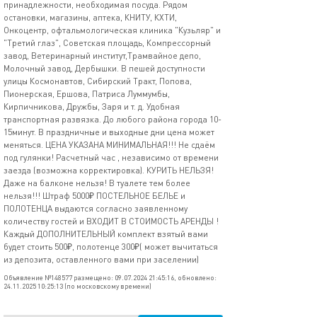
принадлежности, необходимая посуда. Рядом
остановки, магазины, аптека, КНИТУ, КХТИ,
Онкоцентр, офтальмологическая клиника "Кузьляр" и
"Третий глаз", Советская площадь, Компрессорный
завод, Ветеринарный институт,Трамвайное депо,
Молочный завод, Дербышки. В пешей доступности
улицы Космонавтов, Сибирский Тракт, Попова,
Пионерская, Ершова, Патриса Луммумбы,
Кирпичникова, Дружбы, Заря и т. д. Удобная
транспортная развязка. До любого района города 10-
15минут. В праздничные и выходные дни цена может
меняться. ЦЕНА УКАЗАНА МИНИМАЛЬНАЯ!!! Не сдаём
под гулянки! Расчетный час , независимо от времени
заезда (возможна корректировка). КУРИТЬ НЕЛЬЗЯ!
Даже на балконе нельзя! В туалете тем более
нельзя!!! Штраф 5000₽ ПОСТЕЛЬНОЕ БЕЛЬЕ и
ПОЛОТЕНЦА выдаются согласно заявленному
количеству гостей и ВХОДИТ В СТОИМОСТЬ АРЕНДЫ !
Каждый ДОПОЛНИТЕЛЬНЫЙ комплект взятый вами
будет стоить 500₽, полотенце 300₽( может вычитаться
из депозита, оставленного вами при заселении)
Объявление №148577 размещено: 09.07.2024 21:45:16, обновлено:
24.11.2025 10:25:13 (по московскому времени)