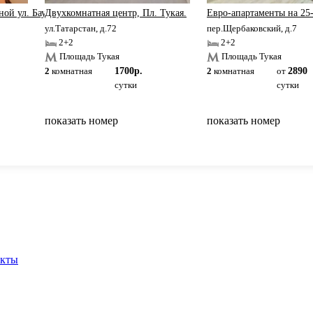
ой ул. Баумана.
Двухкомнатная центр, Пл. Тукая.
Евро-апартаменты на 25
ул.Татарстан, д.72
пер.Щербаковский, д.7
2+2
2+2
Площадь Тукая
Площадь Тукая
2
комнатная
1700р.
2
комнатная
от
2890
сутки
сутки
показать номер
показать номер
вернуться на главную
акты