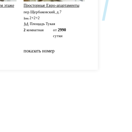
-м этаже
Просторные Евро-апартаменты
Евро-апартаменты с 
пер.Щербаковский, д.7
пер.Щербаковский, д.7
2+2+2
2+2
Площадь Тукая
Площадь Тукая
2
комнатная
от
2990
2
комнатная
от
19
сутки
сутки
показать номер
показать номер