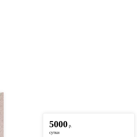
вернуться на главную
5000
р.
сутки