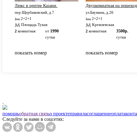
Люкс в центре Казани.
Двухкомнатная на пешеходн
пер.Щербаковский, д.7
ул.Баумана, д.26
2+2+1
2+2+1
Площадь Тукая
Кремлевская
2
комнатная
от
1990
2
комнатная
3500р.
сутки
сутки
показать номер
показать номер
.
помощь
обратная связь
о проекте
правила
соглашение
оплата
конт
Следуйте за нами в соцсетях: