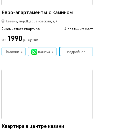
55м²
Апартаменты в 
Евро-апартаменты с камином
Казань, пер.Щербаковский, д.7
2-комнатная квартира
4 спальных мест
2-комнатная квартира
1990
от
р.
сутки
от
Позвонить
написать
Забронировать
подробнее
обновлено 16.11.2020
Ещё фото
60м²
Квартира в центре казани
2ком студия в ц