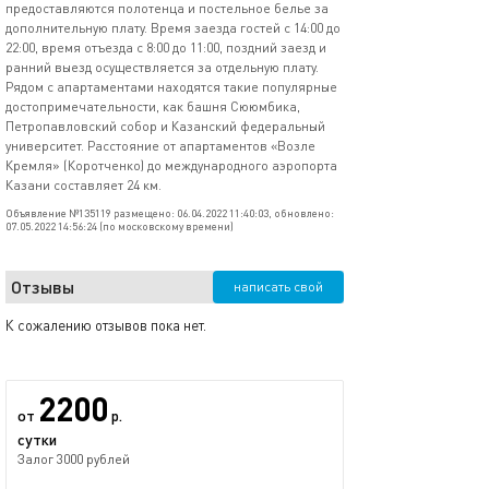
предоставляются полотенца и постельное белье за
дополнительную плату. Время заезда гостей с 14:00 до
22:00, время отъезда с 8:00 до 11:00, поздний заезд и
ранний выезд осуществляется за отдельную плату.
Рядом с апартаментами находятся такие популярные
достопримечательности, как башня Сююмбика,
Петропавловский собор и Казанский федеральный
университет. Расстояние от апартаментов «Возле
Кремля» (Коротченко) до международного аэропорта
Казани составляет 24 км.
Объявление №135119 размещено: 06.04.2022 11:40:03, обновлено:
07.05.2022 14:56:24 (по московскому времени)
Отзывы
написать свой
К сожалению отзывов пока нет.
2200
от
р.
сутки
Залог 3000 рублей