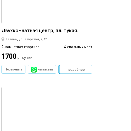
44м²
Евро-апартамен
Двухкомнатная центр, пл. тукая.
Казань, ул.Татарстан, д.72
2-комнатная квартира
4 спальных мест
2-комнатная квартира
1700
р.
сутки
от
Позвонить
написать
Забронировать
подробнее
обновлено 14.12.2019
Ещё фото