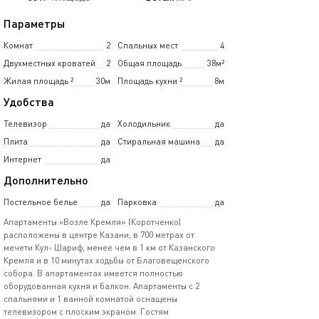
Параметры
Комнат
2
Спальных мест
4
Двухместных кроватей
2
Общая площадь
38м²
Жилая площадь
²
30м
Площадь кухни
²
8м
Удобства
Телевизор
да
Холодильник
да
Плита
да
Стиральная машина
да
Интернет
да
Дополнительно
Постельное белье
да
Парковка
да
Апартаменты «Возле Кремля» (Коротченко)
расположены в центре Казани, в 700 метрах от
мечети Кул- Шариф, менее чем в 1 км от Казанского
Кремля и в 10 минутах ходьбы от Благовещенского
собора. В апартаментах имеется полностью
оборудованная кухня и балкон. Апартаменты с 2
спальнями и 1 ванной комнатой оснащены
телевизором с плоским экраном. Гостям