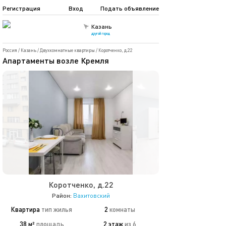
Регистрация
Вход
Подать объявление
Казань
другой город
Россия
/
Казань
/
Двухкомнатные квартиры
/
Коротченко, д.22
Апартаменты возле Кремля
Коротченко, д.22
Район:
Вахитовский
Квартира
тип жилья
2
комнаты
38 м²
площадь
2 этаж
из 6