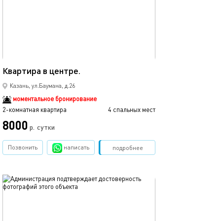
Ещё фото
52м²
Квартира в центре.
Люкс в центре к
Казань, ул.Баумана, д.26
моментальное бронирование
2-комнатная квартира
4 спальных мест
2-комнатная квартира
8000
р.
сутки
от
Позвонить
написать
Забронировать
подробнее
обновлено 02.06.2023
Ещё фото