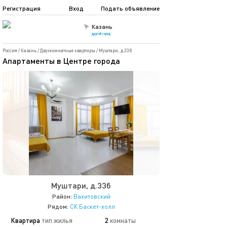
Регистрация
Вход
Подать объявление
Казань
другой город
Россия
/
Казань
/
Двухкомнатные квартиры
/
Муштари, д.33б
Апартаменты в Центре города
Муштари, д.33б
Район:
Вахитовский
Рядом:
СК Баскет-холл
Квартира
тип жилья
2
комнаты