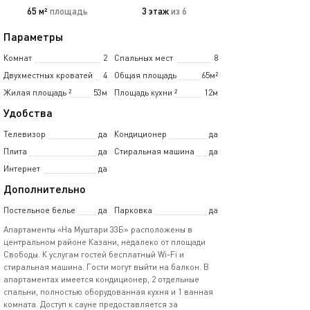
65 м²
площадь
3 этаж
из 6
Параметры
Комнат
2
Спальных мест
8
Двухместных кроватей
4
Общая площадь
65м²
Жилая площадь
²
53м
Площадь кухни
²
12м
Удобства
Телевизор
да
Кондиционер
да
Плита
да
Стиральная машина
да
Интернет
да
Дополнительно
Постельное белье
да
Парковка
да
Апартаменты «На Муштари 33Б» расположены в
центральном районе Казани, недалеко от площади
Свободы. К услугам гостей бесплатный Wi-Fi и
стиральная машина. Гости могут выйти на балкон. В
апартаментах имеется кондиционер, 2 отдельные
спальни, полностью оборудованная кухня и 1 ванная
комната. Доступ к сауне предоставляется за