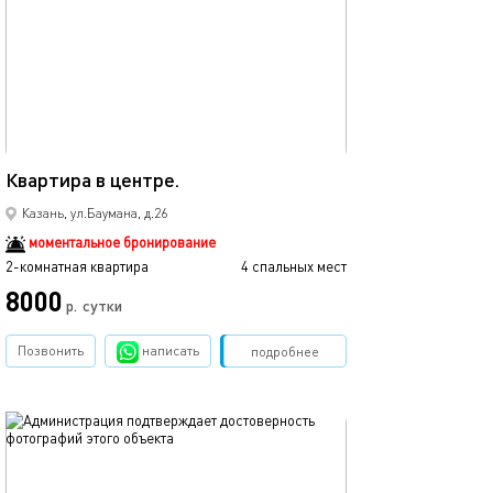
Ещё фото
52м²
Квартира в центре.
Люкс в центре к
Казань, ул.Баумана, д.26
моментальное бронирование
2-комнатная квартира
4 спальных мест
2-комнатная квартира
8000
р.
сутки
от
Позвонить
написать
Забронировать
подробнее
обновлено 02.06.2023
Ещё фото