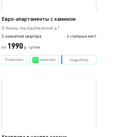
55м²
Апартаменты в 
Евро-апартаменты с камином
Казань, пер.Щербаковский, д.7
2-комнатная квартира
4 спальных мест
2-комнатная квартира
1990
от
р.
сутки
от
Позвонить
написать
Забронировать
подробнее
обновлено 16.11.2020
Ещё фото
60м²
Квартира в центре казани
2ком студия в ц