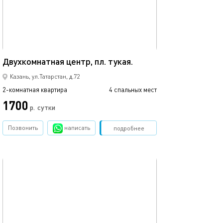
44м²
Евро-апартамен
Двухкомнатная центр, пл. тукая.
Казань, ул.Татарстан, д.72
2-комнатная квартира
4 спальных мест
2-комнатная квартира
1700
р.
сутки
от
Позвонить
написать
Забронировать
подробнее
обновлено 14.12.2019
Ещё фото