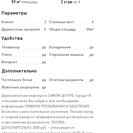
59 м²
площадь
2 этаж
из 4
Параметры
Комнат
2
Спальных мест
6
Двухместных кроватей
3
Общая площадь
59м²
Удобства
Телевизор
да
Холодильник
да
Плита
да
Стиральная машина
да
Интернет
да
Дополнительно
Постельное белье
да
Отчетные документы
да
Животные разрешены
да
Двухкомнатная квартира в САМОМ ЦЕНТРЕ города! В
описaнии ниже Bы нaйдёте всю необходимую
информацию ПРАВИЛА ПРОЖИВАНИЯ И ЗАСЕЛЕНИЯ:
Возможно самостоятельное заселение. Ранний заезд
и поздний выезд по предварительной договоренности
и при наличии возможности. УБОРКА
ДОПОЛНИТЕЛЬНО 2000 руб. - оплачивается
обязательно за весь период Заезд после 15:00. Выезд