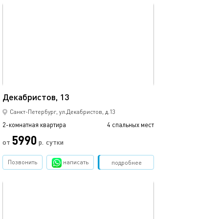
обновлено 02.06.2022
Ещё фото
50м²
Декабристов, 13
Просторная ква
Санкт-Петербург, ул.Декабристов, д.13
2-комнатная квартира
4 спальных мест
2-комнатная квартира
5990
от
р.
сутки
от
Позвонить
написать
Забронировать
подробнее
обновлено 04.05.2023