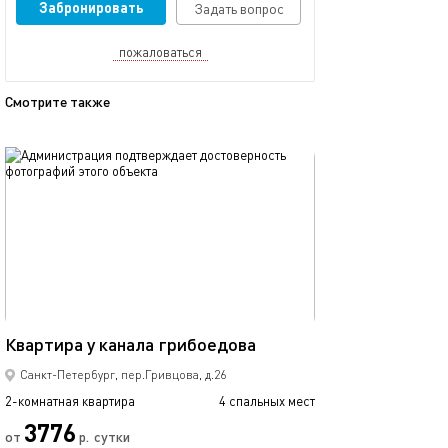
Забронировать
Задать вопрос
пожаловаться
Смотрите также
обновлено 18.11.2025
Ещё фото
60м²
Квартира у канала грибоедова
Квартира рядом
Санкт-Петербург, пер.Гривцова, д.26
2-комнатная квартира
4 спальных мест
2-комнатная квартира
3776
от
р.
сутки
от