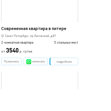
Ещё фото
56м²
Современная квартира в питере
Квартира в ста
Санкт-Петербург, пр.Лиговский, д.87
2-комнатная квартира
5 спальных мест
2-комнатная квартира
3540
от
р.
сутки
от
Позвонить
написать
Забронировать
подробнее
обновлено 22.10.2024
Ещё фото