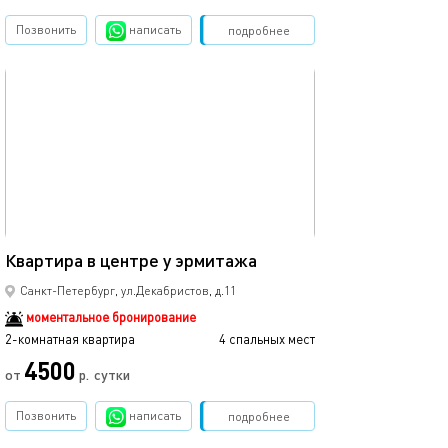
Позвонить
написать
Забронировать
подробнее
обновлено 19.04.2022
Ещё фото
60м²
Квартира в центре у эрмитажа
Квартира в цен
Санкт-Петербург, ул.Декабристов, д.11
моментальное бронирование
2-комнатная квартира
4 спальных мест
2-комнатная квартира
4500
от
р.
сутки
от
Позвонить
написать
Забронировать
подробнее