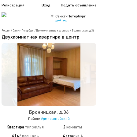
Регистрация
Вход
Подать объявление
Санкт-Петербург
другой город
Россия
/
Санкт-Петербург
/
Двухкомнатные квартиры
/
Бронницкая, д.36
Двухкомнатная квартира в центр
Бронницкая, д.36
Район:
Адмиралтейский
Квартира
тип жилья
2
комнаты
61 м²
площадь
4 этаж
из 4