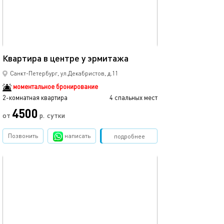
Ещё фото
60м²
Квартира в центре у эрмитажа
Квартира в цен
Санкт-Петербург, ул.Декабристов, д.11
моментальное бронирование
2-комнатная квартира
4 спальных мест
2-комнатная квартира
4500
от
р.
сутки
от
Позвонить
написать
Забронировать
подробнее
обновлено 02.06.2022
Ещё фото