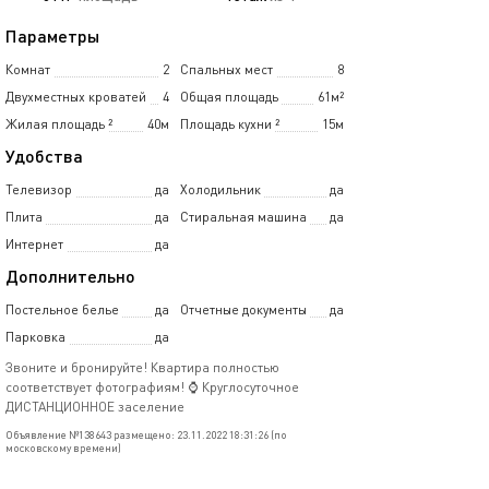
Параметры
Комнат
2
Спальных мест
8
Двухместных кроватей
4
Общая площадь
61м²
Жилая площадь
²
40м
Площадь кухни
²
15м
Удобства
Телевизор
да
Холодильник
да
Плита
да
Стиральная машина
да
Интернет
да
Дополнительно
Постельное белье
да
Отчетные документы
да
Парковка
да
Звoните и бронируйте! Квартира полностью
соответствует фотографиям! ⌚️ Круглосуточное
ДИСТАНЦИОННОЕ заселение
Объявление №138643 размещено: 23.11.2022 18:31:26 (по
московскому времени)