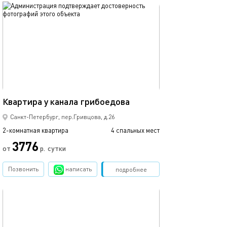
обновлено 18.11.2025
Ещё фото
60м²
Квартира у канала грибоедова
Квартира рядом
Санкт-Петербург, пер.Гривцова, д.26
2-комнатная квартира
4 спальных мест
2-комнатная квартира
3776
от
р.
сутки
от
Позвонить
написать
Забронировать
подробнее
обновлено 19.04.2022