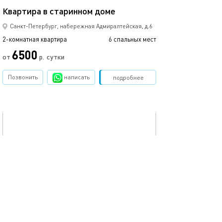
Квартира в старинном доме
Апартаменты у 
Санкт-Петербург, набережная Адмиралтейская, д.6
2-комнатная квартира
6 спальных мест
2-комнатная квартира
6500
от
р.
сутки
от
Позвонить
написать
Забронировать
подробнее
обновлено 16.01.2025
Ещё фото
52м²
Квартира в стиле "лофт"
Квартира на ули
Санкт-Петербург, пр.Вознесенский, д.37/6