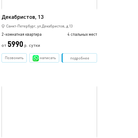
50м²
Декабристов, 13
Просторная ква
Санкт-Петербург, ул.Декабристов, д.13
2-комнатная квартира
4 спальных мест
2-комнатная квартира
5990
от
р.
сутки
от
Позвонить
написать
Забронировать
подробнее
обновлено 04.06.2023
Ещё фото
72м²