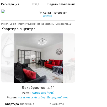
Регистрация
Вход
Подать объявление
Санкт-Петербург
другой город
Россия
/
Санкт-Петербург
/
Двухкомнатные квартиры
/
Декабристов, д.11
Квартира в центре
Декабристов, д.11
Район:
Адмиралтейский
Рядом:
Исаакиевский собор
,
Дворцовый мост
Квартира
тип жилья
2
комнаты