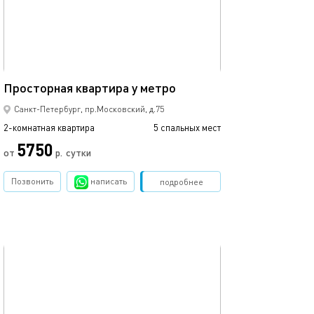
Ещё фото
57м²
Просторная квартира у метро
Двухкомнатная 
Санкт-Петербург, пр.Московский, д.75
2-комнатная квартира
5 спальных мест
2-комнатная квартира
5750
от
р.
сутки
от
Позвонить
написать
Забронировать
подробнее
обновлено 04.06.2023
Ещё фото