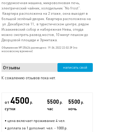
посудомоечная машина, микроволновая печь,
электрический чайник, холодильник “No frost”.
Квартира расположена на 2 этаже, окна выходят в
большой зелёный дворик. Квартира расположена на
ул. Декабристов 11, в туристическом центре, рядом
Исаакиевский собор и набережная Невы, откуда
можно смотреть развод мостов, 10 минут пешком до
Дворцовой площади и Эрмитажа.
Объявление №135626 размещено: 19.04.2022 22:02:39 (по
московскому времени)
Отзывы
написать свой
К сожалению отзывов пока нет.
4500
5500
5500
от
р.
р.
р.
сутки
час
ночь
• цена включает проживание 4 чел.
• доплата за 1 дополнит. чел. - 1000 р.