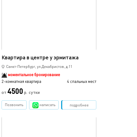
обновлено 19.04.2022
Ещё фото
60м²
Квартира в центре у эрмитажа
2 комнатная ква
Санкт-Петербург, ул.Декабристов, д.11
моментальное бронирование
2-комнатная квартира
4 спальных мест
2-комнатная квартира
4500
от
р.
сутки
от
Позвонить
написать
Забронировать
подробнее
обновлено 12.07.2022