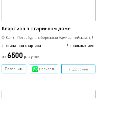
72м²
Квартира в старинном доме
Апартаменты у 
Санкт-Петербург, набережная Адмиралтейская, д.6
2-комнатная квартира
6 спальных мест
2-комнатная квартира
6500
от
р.
сутки
от
Позвонить
написать
Забронировать
подробнее
обновлено 16.01.2025
Ещё фото