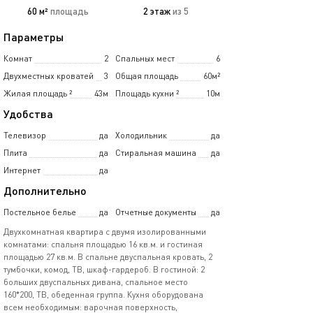
60 м²
площадь
2 этаж
из 5
Параметры
Комнат
2
Спальных мест
6
Двухместных кроватей
3
Общая площадь
60м²
Жилая площадь
²
43м
Площадь кухни
²
10м
Удобства
Телевизор
да
Холодильник
да
Плита
да
Стиральная машина
да
Интернет
да
Дополнительно
Постельное белье
да
Отчетные документы
да
Двухкомнатная квартира с двумя изолированными
комнатами: спальня площадью 16 кв.м. и гостиная
площадью 27 кв.м. В спальне двуспальная кровать, 2
тумбочки, комод, ТВ, шкаф-гардероб. В гостиной: 2
больших двуспальных дивана, спальное место
160*200, ТВ, обеденная группа. Кухня оборудована
всем необходимым: варочная поверхность,