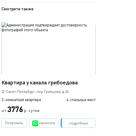
Смотрите также
обновлено 18.11.2025
Ещё фото
60м²
Квартира у канала грибоедова
Квартира рядом
Санкт-Петербург, пер.Гривцова, д.26
2-комнатная квартира
4 спальных мест
2-комнатная квартира
3776
от
р.
сутки
от
Позвонить
написать
Забронировать
подробнее