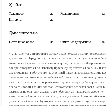
Удобства
Телевизор
да
Холодильник
да
Интернет
да
Дополнительно
Постельное белье
да
Отчетные документы
да
«Апартаменты у Дворцового моста» расположены в историческом центр
доступности. Перед сном у Вас есть возможность прогуляться по набе
колонны на Стрелке Васильевского острова, пройтись по Дворцовой п
собора, прогуляться по Невскому проспекту, прокатиться по рекам и ка
апартаментами работает круглосуточный магазин, расположены множест
различные сезонные шоу на набережной Невы, салют и многое другое
кв.м. расположенную на первом этаже здания по адресу Адмиралтейска
двора со стороны арки у адреса: Черноморский переулок дом 3 , окна 
квартиры, но она платная, для гостей бесплатная парковка во дворе по 
немного вещей вы можете доехать до станции метро Адмиралтейская и 
размещения 4 человек. Кухня-гостиная с телевизором и двуспальным д
установлена душевая кабина, бойлер( всегда есть горячая вода). На ку