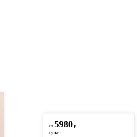
вернуться на главную
5980
от
р.
сутки