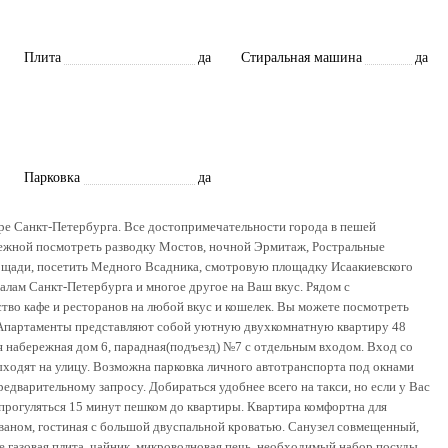
Плита
да
Стиральная машина
да
Парковка
да
е Санкт-Петербурга. Все достопримечательности города в пешей
режной посмотреть разводку Мостов, ночной Эрмитаж, Ростральные
лощади, посетить Медного Всадника, смотровую площадку Исаакиевского
налам Санкт-Петербурга и многое другое на Ваш вкус. Рядом с
во кафе и ресторанов на любой вкус и кошелек. Вы можете посмотреть
. Апартаменты представляют собой уютную двухкомнатную квартиру 48
я набережная дом 6, парадная(подъезд) №7 с отдельным входом. Вход со
выходят на улицу. Возможна парковка личного автотранспорта под окнами
предварительному запросу. Добираться удобнее всего на такси, но если у Вас
прогуляться 15 минут пешком до квартиры. Квартира комфортна для
иваном, гостиная с большой двуспальной кроватью. Санузел совмещенный,
хне газовая плита, чайник, микроволновая печь, необходимый набор посуды