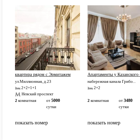
квартира рядом с Эрмитажем
Апартаменты у Казанского 
ул.Миллионная, д.23
набережная канала Грибо...
2+2+1+1
2+2
Невский проспект
2
комнатная
от
5000
2
комнатная
от
3480
сутки
сутки
показать номер
показать номер