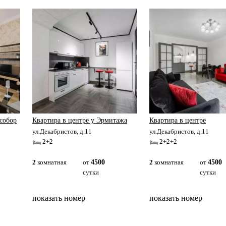
собор
Квартира в центре у Эрмитажа
Квартира в центре
ул.Декабристов, д.11
ул.Декабристов, д.11
2+2
2+2+2
2
комнатная
от
4500
2
комнатная
от
4500
сутки
сутки
показать номер
показать номер