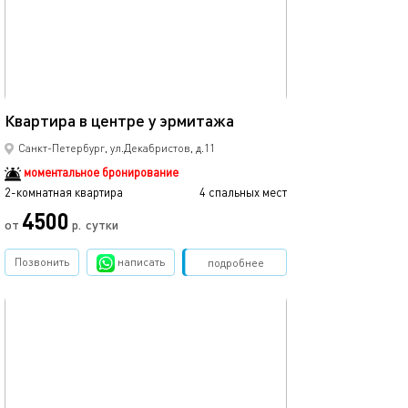
Ещё фото
60м²
Квартира в центре у эрмитажа
Квартира в цен
Санкт-Петербург, ул.Декабристов, д.11
моментальное бронирование
2-комнатная квартира
4 спальных мест
2-комнатная квартира
4500
от
р.
сутки
от
Позвонить
написать
Забронировать
подробнее
обновлено 02.06.2022
Ещё фото