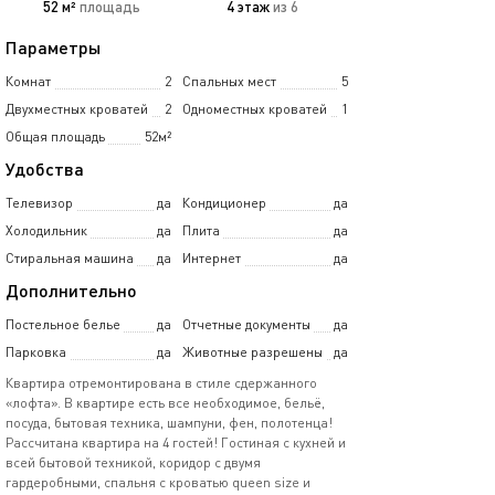
52 м²
площадь
4 этаж
из 6
Параметры
Комнат
2
Спальных мест
5
Двухместных кроватей
2
Одноместных кроватей
1
Общая площадь
52м²
Удобства
Телевизор
да
Кондиционер
да
Холодильник
да
Плита
да
Стиральная машина
да
Интернет
да
Дополнительно
Постельное белье
да
Отчетные документы
да
Парковка
да
Животные разрешены
да
Квартира отремонтирована в стиле сдержанного
«лофта». В квартире есть все необходимое, бельё,
посуда, бытовая техника, шампуни, фен, полотенца!
Рассчитана квартира на 4 гостей! Гостиная с кухней и
всей бытовой техникой, коридор с двумя
гардеробными, спальня с кроватью queen size и