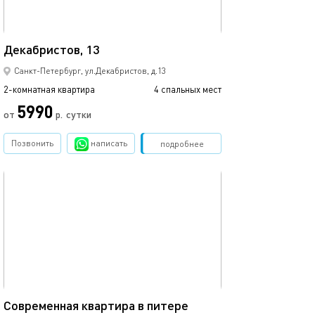
50м²
Декабристов, 13
Просторная ква
Санкт-Петербург, ул.Декабристов, д.13
2-комнатная квартира
4 спальных мест
2-комнатная квартира
5990
от
р.
сутки
от
Позвонить
написать
Забронировать
подробнее
обновлено 04.05.2023
Ещё фото
56м²
Современная квартира в питере
Квартира в ста