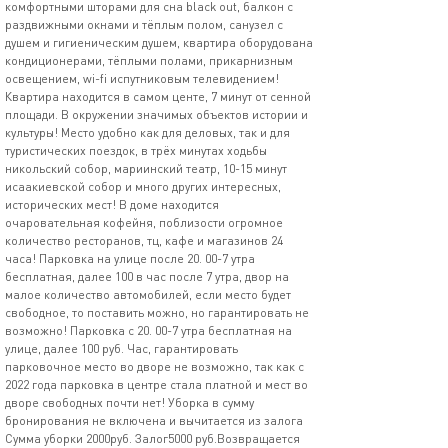
комфортными шторами для сна black out, балкон с
раздвижными окнами и тёплым полом, санузел с
душем и гигиеническим душем, квартира оборудована
кондиционерами, тёплыми полами, прикарнизным
освещением, wi-fi испутниковым телевидением!
Квартира находится в самом центе, 7 минут от сенной
площади. В окружении значимых объектов истории и
культуры! Место удобно как для деловых, так и для
туристических поездок, в трёх минутах ходьбы
никольский собор, мариинский театр, 10-15 минут
исаакиевской собор и много других интересных,
исторических мест! В доме находится
очаровательная кофейня, поблизости огромное
количество ресторанов, тц, кафе и магазинов 24
часа! Парковка на улице после 20. 00-7 утра
бесплатная, далее 100 в час после 7 утра, двор на
малое количество автомобилей, если место будет
свободное, то поставить можно, но гарантировать не
возможно! Парковка с 20. 00-7 утра бесплатная на
улице, далее 100 руб. Час, гарантировать
парковочное место во дворе не возможно, так как с
2022 года парковка в центре стала платной и мест во
дворе свободных почти нет! Уборка в сумму
бронирования не включена и вычитается из залога
Сумма уборки 2000руб. Залог5000 руб.Возвращается