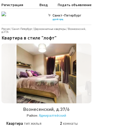
Регистрация
Вход
Подать объявление
Санкт-Петербург
другой город
Россия
/
Санкт-Петербург
/
Двухкомнатные квартиры
/
Вознесенский,
д.37/6
Квартира в стиле "лофт"
Вознесенский, д.37/6
Район:
Адмиралтейский
Квартира
тип жилья
2
комнаты