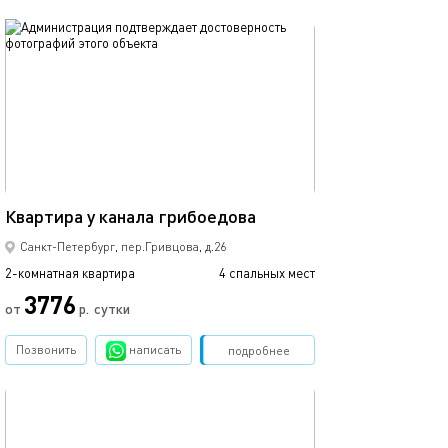
обновлено 18.11.2025
Ещё фото
60м²
Квартира у канала грибоедова
Квартира рядом
Санкт-Петербург, пер.Гривцова, д.26
2-комнатная квартира
4 спальных мест
2-комнатная квартира
3776
от
р.
сутки
от
Позвонить
написать
Забронировать
подробнее
обновлено 19.04.2022