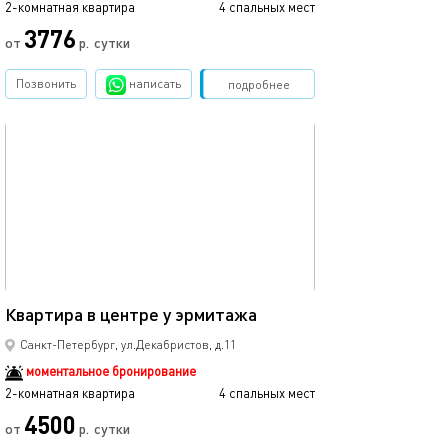
2-комнатная квартира
4 спальных мест
2-комнатная квартира
3776
от
р.
сутки
от
Позвонить
написать
Забронировать
подробнее
обновлено 19.04.2022
Ещё фото
60м²
Квартира в центре у эрмитажа
Квартира в цен
Санкт-Петербург, ул.Декабристов, д.11
моментальное бронирование
2-комнатная квартира
4 спальных мест
2-комнатная квартира
4500
от
р.
сутки
от