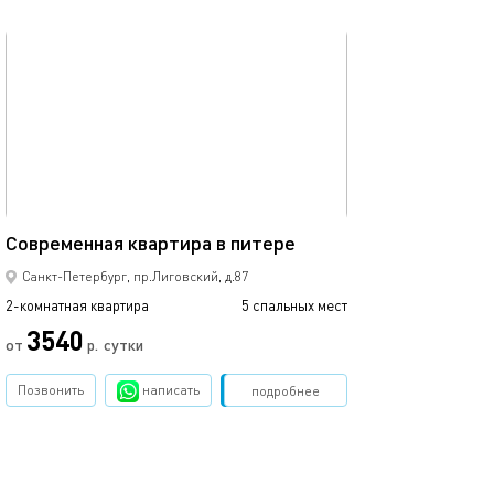
обновлено 04.05.2023
Ещё фото
56м²
Современная квартира в питере
Апартаменты у 
Санкт-Петербург, пр.Лиговский, д.87
2-комнатная квартира
5 спальных мест
2-комнатная квартира
3540
от
р.
сутки
от
Позвонить
написать
Забронировать
подробнее
обновлено 16.01.2025