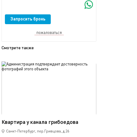
Запросить бронь
пожаловаться
Смотрите также
обновлено 18.11.2025
Ещё фото
60м²
Квартира у канала грибоедова
Квартира рядом
Санкт-Петербург, пер.Гривцова, д.26