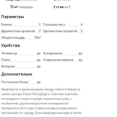
72 м²
площадь
2 этаж
из 5
Параметры
Комнат
2
Спальных мест
6
Двухместных кроватей
2
Одноместных кроватей
2
Общая площадь
72м²
Удобства
Телевизор
да
Холодильник
да
Плита
да
Стиральная машина
да
Интернет
да
Дополнительно
Постельное белье
да
Квартира в старинном доме, между небом и Невой, в
самом центре Санкт-Петербурга. Светлая и уютная,
неожиданно тихая посреди оживленных улиц, с
необычной, дореволюционной планировкой -
прекрасное место для отдыха между экскурсиями и
прогулками по городу. Окна квартиры выходят в тихий