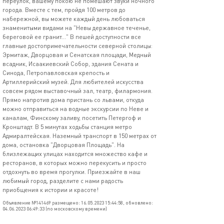
переулок, вашему покою не помешают звуки ночного
города. Вместе с тем, пройдя 100 метров до
набережной, вы можете каждый день любоваться
знаменитыми видами на "Невы державное теченье,
береговой ее гранит..." В пешей доступности все
главные достопримечательности северной столицы:
Эрмитаж, Дворцовая и Сенатская площади, Медный
всадник, Исаакиевский Собор, здания Сената и
Синода, Петропавловская крепость и
Артиллерийский музей. Для любителей искусства
совсем рядом выставочный зал, театр, филармония.
Прямо напротив дома пристань со львами, откуда
можно отправиться на водные экскурсии по Неве и
каналам, Финскому заливу, посетить Петергоф и
Кронштадт. В 5 минутах ходьбы станция метро
Адмиралтейская. Наземный транспорт в 150 метрах от
дома, остановка "Дворцовая Площадь". На
близлежащих улицах находится множество кафе и
ресторанов, в которых можно перекусить и просто
отдохнуть во время прогулки. Приезжайте в наш
любимый город, разделите с нами радость
приобщения к истории и красоте!
Объявление №141469 размещено: 16.05.2023 15:44:58, обновлено:
04.06.2023 06:49:33 (по московскому времени)