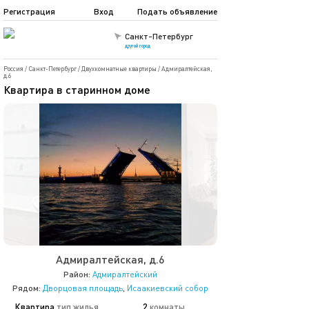
Регистрация
Вход
Подать объявление
Санкт-Петербург
другой город
Россия
/
Санкт-Петербург
/
Двухкомнатные квартиры
/
Адмиралтейская,
д.6
Квартира в старинном доме
Адмиралтейская, д.6
Район:
Адмиралтейский
Рядом:
Дворцовая площадь
,
Исаакиевский собор
Квартира
тип жилья
2
комнаты