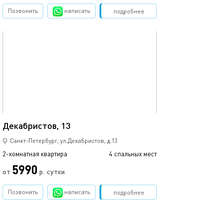
Позвонить
написать
Забронировать
подробнее
обновлено 02.06.2022
Ещё фото
50м²
Декабристов, 13
Просторная ква
Санкт-Петербург, ул.Декабристов, д.13
2-комнатная квартира
4 спальных мест
2-комнатная квартира
5990
от
р.
сутки
от
Позвонить
написать
Забронировать
подробнее