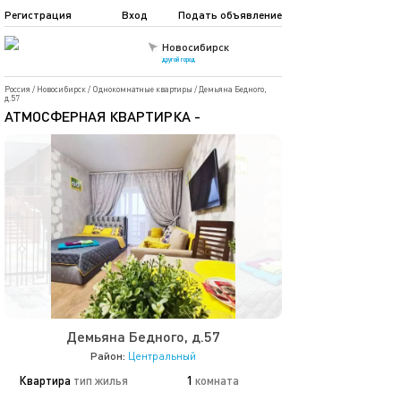
Регистрация
Вход
Подать объявление
Новосибирск
другой город
Россия
/
Новосибирск
/
Однокомнатные квартиры
/
Демьяна Бедного,
д.57
АТМОСФЕРНАЯ КВАРТИРКА -
Демьяна Бедного, д.57
Район:
Центральный
Квартира
тип жилья
1
комната