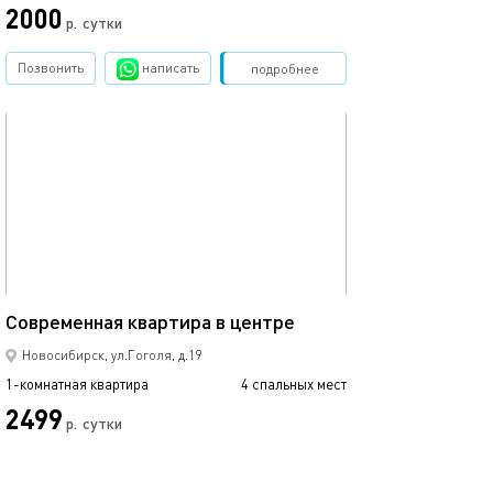
2000
2499
р.
сутки
Позвонить
написать
Забронировать
подробнее
обновлено 18.12.2022
Ещё фото
32м²
Современная квартира в центре
Квартира у пло
Новосибирск, ул.Гоголя, д.19
1-комнатная квартира
4 спальных мест
1-комнатная квартира
2499
2000
р.
сутки
Позвонить
написать
Забронировать
подробнее