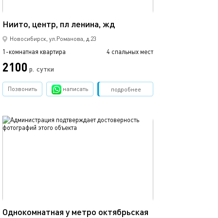
38м²
Квартира в цен
Ниито, центр, пл ленина, жд
Новосибирск, ул.Романова, д.23
1-комнатная квартира
4 спальных мест
1-комнатная квартира
2100
2500
р.
сутки
Позвонить
написать
Забронировать
подробнее
обновлено 11.12.2025
Ещё фото
50м²
Красный просп.,
Однокомнатная у метро октябрьская