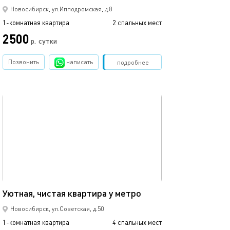
Новосибирск, ул.Ипподромская, д.8
1-комнатная квартира
2 спальных мест
1-комнатная квартира
2500
р.
сутки
от
Позвонить
написать
Забронировать
подробнее
обновлено 18.12.2022
Ещё фото
32м²
Уютная, чистая квартира у метро
Комфортная ква
Новосибирск, ул.Советская, д.50
1-комнатная квартира
4 спальных мест
1-комнатная квартира