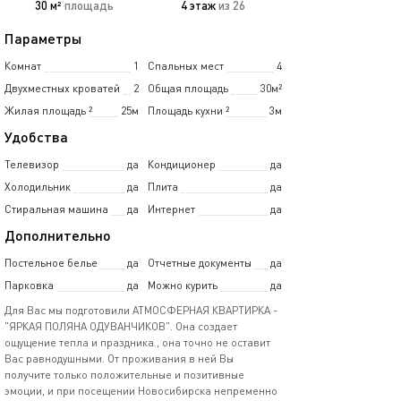
30 м²
площадь
4 этаж
из 26
Параметры
Комнат
1
Спальных мест
4
Двухместных кроватей
2
Общая площадь
30м²
Жилая площадь
²
25м
Площадь кухни
²
3м
Удобства
Телевизор
да
Кондиционер
да
Холодильник
да
Плита
да
Стиральная машина
да
Интернет
да
Дополнительно
Постельное белье
да
Отчетные документы
да
Парковка
да
Можно курить
да
Для Вас мы подготовили АТМОСФЕРНАЯ КВАРТИРКА -
"ЯРКАЯ ПОЛЯНА ОДУВАНЧИКОВ". Она создает
ощущение тепла и праздника., она точно не оставит
Вас равнодушными. От проживания в ней Вы
получите только положительные и позитивные
эмоции, и при посещении Новосибирска непременно