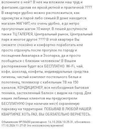
вспомните о ней!! В нее мы вложили наш труд и
фантазию,сделав ее яркой,уютной и практичной.????
В квартире удобно можно расположиться, как
одному,так и парой либо семьей.В доме находится
магазин МАГНИТ,что очень удобно, а до метро
прогулочным шагом 10 минут. В пешей доступности
также ТЦ ГАЛЕРЕЯ, Центральный рынок, Центральный
парк и многое другое.???? В этой квартире Вы
сможете спокойно и комфортно поработать или
просто отдохнуть после прогулок по городу и
посещения Аквапарка и Зоопарка, да и просто
пообщаться с близким человеком! В Вашем
распоряжении будет все БЕСПЛАТНО: Wi-Fi, чай,
кофе, шоколад, конфеты, индивидуальные средства
гигиены, чистый комплект постельного белья и
полотенец, телевизор с кабельным ТВ на 150
каналов, КОНДИЦИОНЕР, вся необходимая бытовая
техника, застекленный балкон с видом на город. Для
наших любимых клиентов мы предусмотрели
БЕСПЛАТНУЮ (при наличии мест) охраняемую
парковку на территории. ПОБЫВАВ В ЛЮБОЙ НАШЕЙ
КВАРТИРКЕ ХОТЬ РАЗ, ВЫ ОБЯЗАТЕЛЬНО ВЕРНЕТЕСЬ.
Объявление №150650 размещено: 16.10.2024 10:25:31, обновлено:
17.10.2024 11:27:01 (по московскому времени)