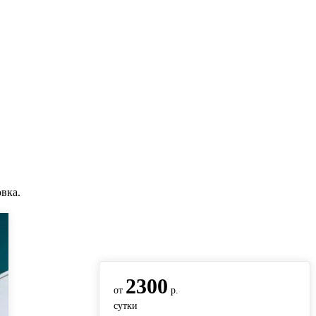
вка.
вернуться на главную
2300
от
р.
сутки