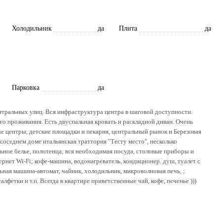
Холодильник
да
Плита
да
Парковка
да
тральных улиц. Вся инфраструктура центра в шаговой доступности.
го проживания. Есть двуспальная кровать и раскладной диван. Очень
ые центры, детские площадки и пекарня, центральный рынок и Березовая
соседнем доме итальянская траттория "Тесту место", несколько
льное белье, полотенца; вся необходимая посуда, столовые приборы и
нет Wi-Fi; кофе-машина, водонагреватель, кондиционер. душ, туалет с
ьная машина-автомат, чайник, холодильник, микроволновая печь, ;
лфетки и т.п. Всегда в квартире приветственные чай, кофе, печенье )))