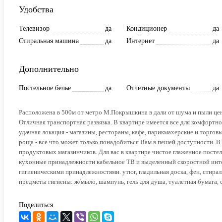
Удобства
Телевизор
да
Кондиционер
да
Стиральная машина
да
Интернет
да
Дополнительно
Постельное белье
да
Отчетные документы
да
Расположена в 500м от метро М.Покрышкина в дали от шума и пыли цен
Отличная транспортная развязка. В квартире имеется все для комфортно
удачная локация - магазины, рестораны, кафе, парикмахерские и торгов
роща - все что может только понадобиться Вам в пешей доступности. В 
продуктовых магазинчиков. Для вас в квартире чистое глаженное посте
кухонные принадлежности кабельное ТВ и выделенный скоростной интер
гигиеническими принадлежностями. утюг, гладильная доска, фен, стирал
предметы гигиены: ж/мыло, шампунь, гель для душа, туалетная бумага, са
Поделиться