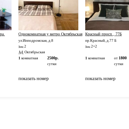
ра.
Однокомнатная у метро Октябрьская
Красный просп., 77Б
ул.Ипподромская, д.8
пр.Красный, д.77 Б
2
2+2
Октябрьская
1
комнатная
2500р.
1
комнатная
от
1800
сутки
сутки
показать номер
показать номер
вернуться на главную