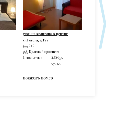
уютная квартира в центре
Уютная, чистая кварти
ул.Гоголя, д.19а
ул.Советская, д.50
2+2
2+2
Красный проспект
Красный проспект
1
комнатная
2590р.
1
комнатная
2000р
сутки
сутки
показать номер
показать номер