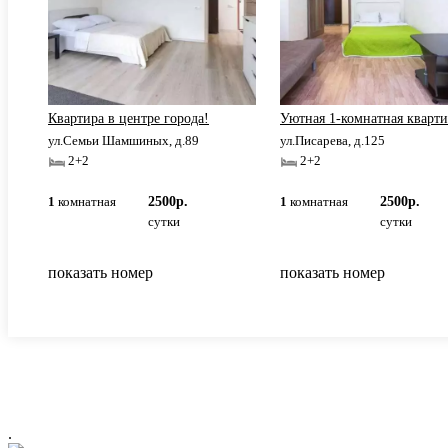
ЖД
Квартира в центре города!
Уютная 1-комнатная кварти
ул.Семьи Шамшиных, д.89
ул.Писарева, д.125
2+2
2+2
1
комнатная
2500р.
1
комнатная
2500р.
сутки
сутки
показать номер
показать номер
.