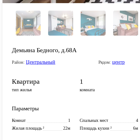
Демьяна Бедного, д.68А
Центральный
центр
Район:
Рядом:
Квартира
1
тип жилья
комната
Параметры
Комнат
1
Спальных мест
4
Жилая площадь
²
22м
Площадь кухни
²
6м