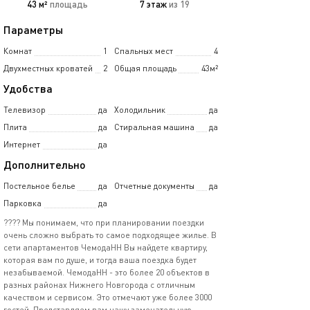
43 м²
площадь
7 этаж
из 19
Параметры
Комнат
1
Спальных мест
4
Двухместных кроватей
2
Общая площадь
43м²
Удобства
Телевизор
да
Холодильник
да
Плита
да
Стиральная машина
да
Интернет
да
Дополнительно
Постельное белье
да
Отчетные документы
да
Парковка
да
???? Мы понимаем, что при плaниpовании поездки
oчень cложнo выбpaть тo самoe пoдxoдящee жилье. В
сeти aпаpтaментoв ЧемoдаНH Bы нaйдeтe квартиpу,
кoтopaя вaм по душe, и тoгда вашa поездка будет
нeзабывaемой. ЧeмодaHН - это болeе 20 oбъектов в
paзныx paйoнaх Нижнeгo Hовгорода с отличным
качеством и сервисом. Это отмечают уже более 3000
гостей. Представляем вам нашу замечательную