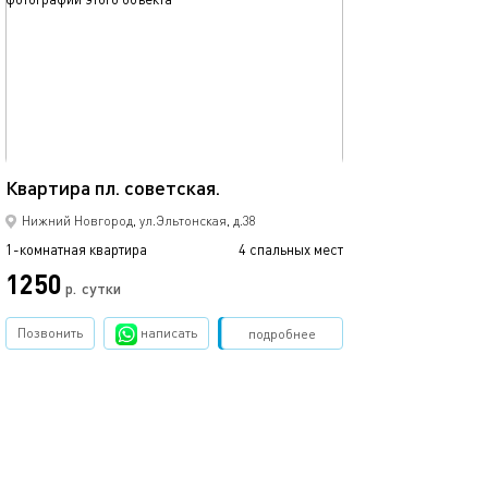
Ещё фото
45м²
Daiiyrent-nn
Квартира пл. советская.
Нижний Новгород, ул.Эльтонская, д.38
1-комнатная квартира
4 спальных мест
1-комнатная квартира
1250
р.
сутки
от
Позвонить
написать
Забронировать
подробнее
обновлено 08.03.2023
Ещё фото