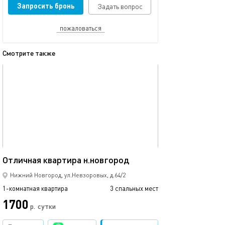
Запросить бронь
Задать вопрос
пожаловаться
Смотрите также
обновлено 25.09.2017
Ещё фото
40м²
Отличная квартира н.новгород
Бекетова-ванее
Нижний Новгород, ул.Невзоровых, д.64/2
1-комнатная квартира
3 спальных мест
1-комнатная квартира
1700
1250
р.
сутки