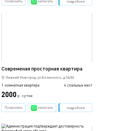
Позвонить
написать
Забронировать
подробнее
обновлено 15.10.2018
Ещё фото
50м²
Современая просторная квартира
Апартаменты с 
Нижний Новгород, ул.Белинского, д.34/66
1-комнатная квартира
4 спальных мест
1-комнатная квартира
2000
р.
сутки
от
Позвонить
написать
Забронировать
подробнее
обновлено 23.07.2026