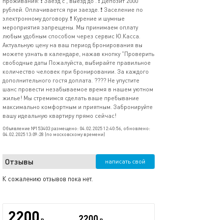
проживания: ❗️ Заезд с , выезд до . ❗️ Депозит 2000
рублей. Оплачивается при заезде. ❗️ Заселение по
электронному договору. ❗️ Курение и шумные
мероприятия запрещены. Мы принимаем оплату
любым удобным способом через сервис Ю.Касса.
Актуальную цену на ваш период бронирования вы
можете узнать в календаре, нажав кнопку "Проверить
свободные даты Пожалуйста, выбирайте правильное
количество человек при бронировании. За каждого
дополнительного гостя доплата. ???? Не упустите
шанс провести незабываемое время в нашем уютном
жилье! Мы стремимся сделать ваше пребывание
максимально комфортным и приятным. Забронируйте
вашу идеальную квартиру прямо сейчас!
Объявление №153403 размещено: 04.02.2025 12:40:56, обновлено:
04.02.2025 13:09:28 (по московскому времени)
Отзывы
написать свой
К сожалению отзывов пока нет.
2200
2200
р.
р.