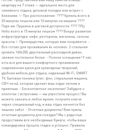
квартиру на 7 этаже — идеальное место для
семейного отдыха, деловой поездки или встреч с
близкими. ✨ Про расположение: ???? Кремль всего в
30 минутах пешком или 10 минутах на машине ????
Парк им. Пушкина в шаговой доступности ???? ТРЦ
Небо всего в 15 минутах пешком ???? Вокруг развитая
инфраструктура: кафе, рестораны, магазины, салоны
красоты ✨ Преимущества, которые вам понравятся: -
Все готово для проживания 4х человек. 2-спальная
кровать 160х200, двуспальный раскладной диван,
свежее постельное белье. - Полное оснащение! У нас
есть все для вашего комфортного проживания:
современная кухня для кулинарных творений,
удобная мебель для отдыха, надежный Wi-Fi, SМАRТ
ТV, бытовая техника (утюг, фен, стиральная машина,
СВЧ печь), которая сделает ваш отдых легким и
приятным. - Бесконтактное заселение! Забудьте о
хлопотах с встречами — мы упростили процесс! Вы
можете заехать в любое время: получите ключи
через специальный код, и ваш отдых начнется без
лишних забот. - Отчетные документы! Вам нужны
отчетные документы для поездки? Мы с радостью
предоставим все необходимые бумаги, чтобы ваша
командировка прошла гладко и успешно. Правила