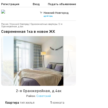
Регистрация
Вход
Подать объявление
Нижний Новгород
другой город
Россия
/
Нижний Новгород
/
Однокомнатные квартиры
/
2-я
Оранжерейная, д.4ак
Современная 1ка в новом ЖК
2-я Оранжерейная, д.4ак
Район:
Советский
Квартира
тип жилья
1
комната