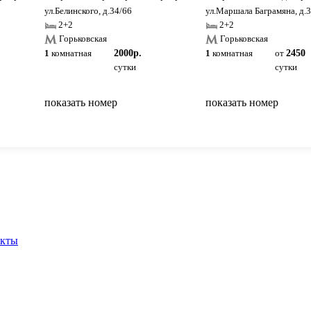
ул.Белинского, д.34/66
ул.Маршала Баграмяна, д.3
2+2
2+2
Горьковская
Горьковская
1
комнатная
2000р.
1
комнатная
от
2450
сутки
сутки
показать номер
показать номер
вернуться на главную
акты