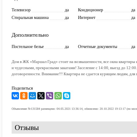
Телевизор
да
Кондиционер
да
Стиральная машина
да
Интернет
да
Дополнительно
Постельное белье
да
Отчетные документы
да
Дом в ЖК «Маpшал Град» стоит на возвышенности, все окна квартиры 
и чудесными, прекрасными закатами! Заселение с 14:00, выезд до 12:00
договоренности. Внимание!!! Квартира не сдается курящим людям, для
Поделиться
Объявление №131584 размещено: 04.05.2021 13:36:14, обновлено: 20.10.2022 19:13:17 (по мос
Отзывы