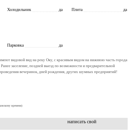
Холодильник
да
Плита
да
Парковка
да
имеют видовой вид на реку Оку, с красивым видом на нижнюю часть города
. Ранее заселение, поздней выезд по возможности и предварительной
 проведения вечеринок, дней рождения, других шумных предприятий!
ковскому времени)
написать свой