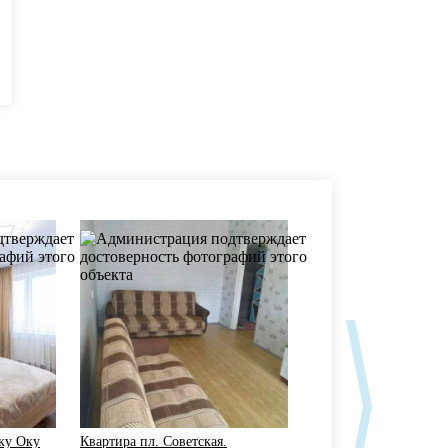
ку Оку
Квартира пл. Советская.
DaiIyRent-NN