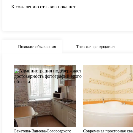
К сожалению отзывов пока нет.
Похожие объявления
Того же арендодателя
од
Бекетова-Ванеева-Богородского
Современая просторная ква