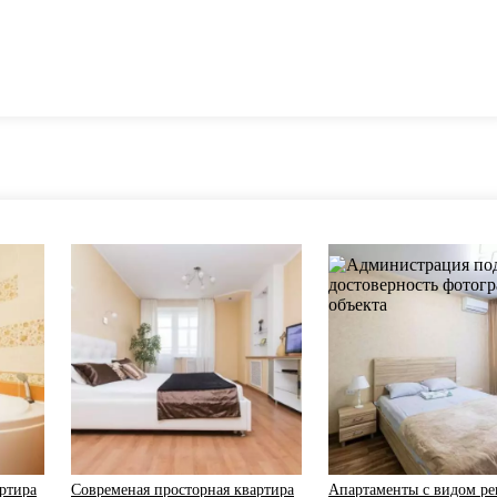
ртира
Современая просторная квартира
Апартаменты с видом ре