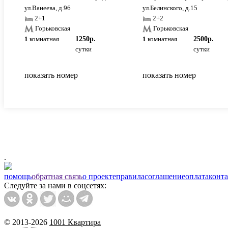
ул.Ванеева, д.96
ул.Белинского, д.15
2+1
2+2
Горьковская
Горьковская
1
комнатная
1250р.
1
комнатная
2500р.
сутки
сутки
показать номер
показать номер
.
помощь
обратная связь
о проекте
правила
соглашение
оплата
конт
Следуйте за нами в соцсетях:
© 2013-2026
1001 Квартира