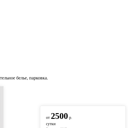
тельное белье, парковка.
вернуться на главную
2500
от
р.
сутки