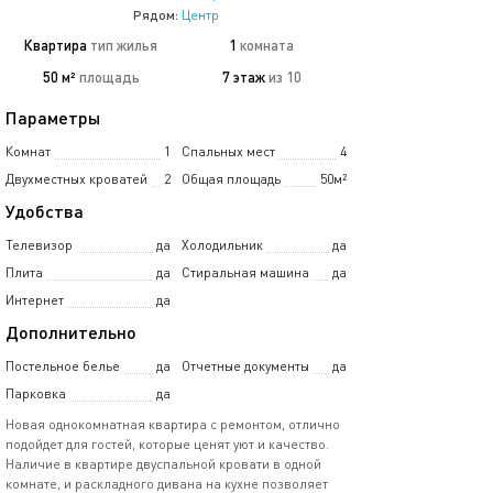
Рядом:
Центр
Квартира
тип жилья
1
комната
50 м²
площадь
7 этаж
из 10
Параметры
Комнат
1
Спальных мест
4
Двухместных кроватей
2
Общая площадь
50м²
Удобства
Телевизор
да
Холодильник
да
Плита
да
Стиральная машина
да
Интернет
да
Дополнительно
Постельное белье
да
Отчетные документы
да
Парковка
да
Новая однокомнатная квартира с ремонтом, отлично
подойдет для гостей, которые ценят уют и качество.
Наличие в квартире двуспальной кровати в одной
комнате, и раскладного дивана на кухне позволяет