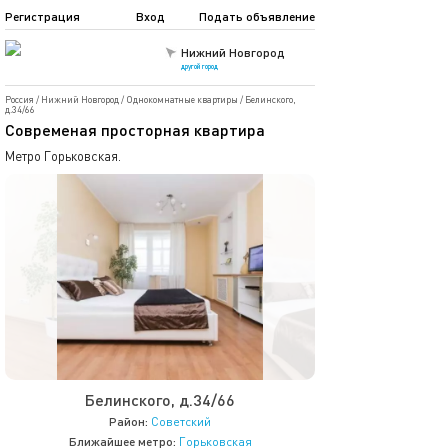
Регистрация
Вход
Подать объявление
Нижний Новгород
другой город
Россия
/
Нижний Новгород
/
Однокомнатные квартиры
/
Белинского,
д.34/66
Современая просторная квартира
Метро Горьковская.
Белинского, д.34/66
Район:
Советский
Ближайшее метро:
Горьковская