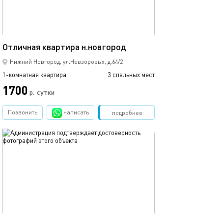
40м²
Отличная квартира н.новгород
Бекетова-ванее
Нижний Новгород, ул.Невзоровых, д.64/2
1-комнатная квартира
3 спальных мест
1-комнатная квартира
1700
1250
р.
сутки
Позвонить
написать
Забронировать
подробнее
обновлено 20.10.2022
Ещё фото
45м²