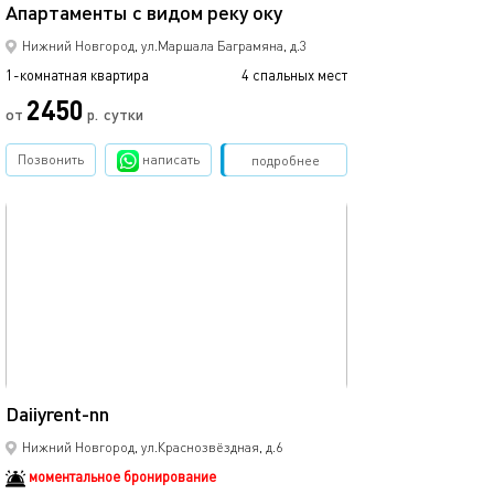
Апартаменты с видом реку оку
Апартаменты с 
Нижний Новгород, ул.Маршала Баграмяна, д.3
1-комнатная квартира
4 спальных мест
1-комнатная квартира
2450
от
р.
сутки
от
Позвонить
написать
Забронировать
подробнее
обновлено 18.01.2026
Ещё фото
37м²
Daiiyrent-nn
Прекрасная сту
Нижний Новгород, ул.Краснозвёздная, д.6
моментальное бронирование