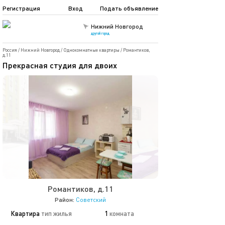
Регистрация
Вход
Подать объявление
Нижний Новгород
другой город
Россия
/
Нижний Новгород
/
Однокомнатные квартиры
/
Романтиков,
д.11
Прекрасная студия для двоих
Романтиков, д.11
Район:
Советский
Квартира
тип жилья
1
комната