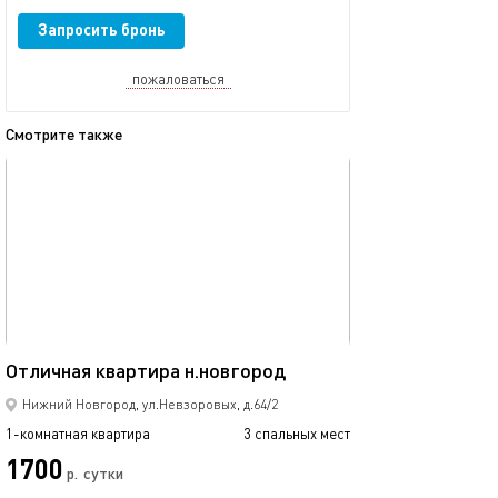
Запросить бронь
пожаловаться
Смотрите также
обновлено 25.09.2017
Ещё фото
40м²
Отличная квартира н.новгород
Бекетова-ванее
Нижний Новгород, ул.Невзоровых, д.64/2
1-комнатная квартира
3 спальных мест
1-комнатная квартира
1700
1250
р.
сутки