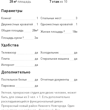
28 м²
площадь
7 этаж
из 10
Параметры
Комнат
1
Спальных мест
3
Двухместных кроватей
1
Одноместных кроватей
1
Общая площадь
28м²
Жилая площадь
²
18м
Площадь кухни
²
3м
Удобства
Телевизор
да
Холодильник
да
Плита
да
Стиральная машина
да
Интернет
да
Дополнительно
Постельное белье
да
Отчетные документы
да
Парковка
да
Уютная, прекрасная студия для двоих человек, может
быть, для семьи из 3 чел. + 1. Есть дополнительно
раскладывающийся функциональный диван.
Прекрасный новый район Нижнего Новгорода. Один