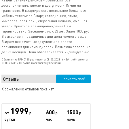
из центральных районов - Советский. Все
достопримечательности в доступности 15 мин на
транспорте. В квартире есть постельное белье, вся
мебель, телевизор Смарт, холодильник, плита,
микроволновая печь, стиральная машина, кухонная
утварь. Приятное времяпровождение Вам
гарантировано. Заселяем лиц с 23 лет. Залог 1000 руб.
В выходные и праздничные дни цена немного выше.
Выдаем все отчетные документы по оплате
проживания для командировок. Возможно заселение
до 1-2 месяцев. Цена обговаривается индивидуально.
Объявление №140160 размещено: 08.03.2023 16:43:41, обновлено:
08.03.2023 17:00:56 (по московскому времени)
Отзывы
написать свой
К сожалению отзывов пока нет.
1999
600
1500
от
р.
р.
р.
сутки
час
ночь