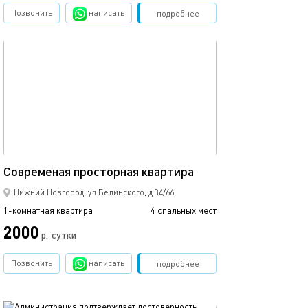
Позвонить
написать
Забронировать
подробнее
обновлено 15.10.2018
Ещё фото
50м²
Современая просторная квартира
Апартаменты с 
Нижний Новгород, ул.Белинского, д.34/66
1-комнатная квартира
4 спальных мест
1-комнатная квартира
2000
р.
сутки
от
Позвонить
написать
Забронировать
подробнее