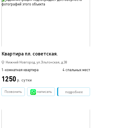
обновлено 23.07.2026
Ещё фото
45м²
Daiiyrent-nn
Квартира пл. советская.
Нижний Новгород, ул.Эльтонская, д.38
1-комнатная квартира
4 спальных мест
1-комнатная квартира
1250
р.
сутки
от
Позвонить
написать
Забронировать
подробнее
обновлено 04.02.2025
Ещё фото