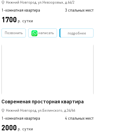
Нижний Новгород, ул.Невзоровых, д.64/2
1-комнатная квартира
3 спальных мест
1-комнатная квартира
1700
1250
р.
сутки
Позвонить
написать
Забронировать
подробнее
обновлено 15.10.2018
Ещё фото
50м²
Современая просторная квартира
Апартаменты с 
Нижний Новгород, ул.Белинского, д.34/66
1-комнатная квартира
4 спальных мест
1-комнатная квартира
2000
р.
сутки
от