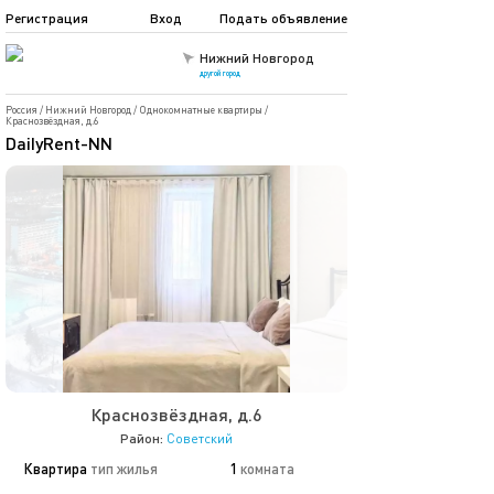
Регистрация
Вход
Подать объявление
Нижний Новгород
другой город
Россия
/
Нижний Новгород
/
Однокомнатные квартиры
/
Краснозвёздная, д.6
DaiIyRent-NN
Краснозвёздная, д.6
Район:
Советский
Квартира
тип жилья
1
комната