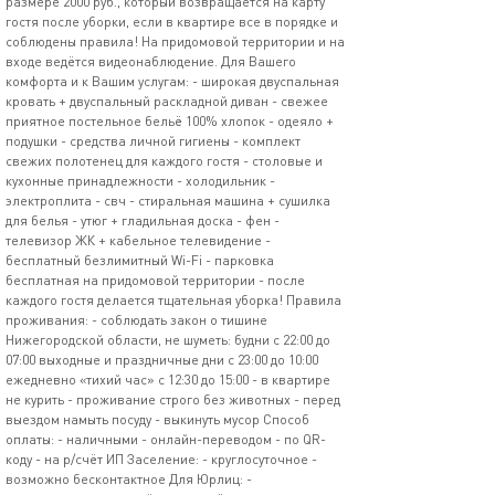
размере 2000 руб., который возвращается на карту
гостя после уборки, если в квартире все в порядке и
соблюдены правила! На придомовой территории и на
входе ведётся видеонаблюдение. Для Вашего
комфорта и к Вашим услугам: - широкая двуспальная
кровать + двуспальный раскладной диван - свежее
приятное постельное бельё 100% хлопок - одеяло +
подушки - средства личной гигиены - комплект
свежих полотенец для каждого гостя - столовые и
кухонные принадлежности - холодильник -
электроплита - свч - стиральная машина + сушилка
для белья - утюг + гладильная доска - фен -
телевизор ЖК + кабельное телевидение -
бесплатный безлимитный Wi-Fi - парковка
бесплатная на придомовой территории - после
каждого гостя делается тщательная уборка! Правила
проживания: - соблюдать закон о тишине
Нижегородской области, не шуметь: будни с 22:00 до
07:00 выходные и праздничные дни с 23:00 до 10:00
ежедневно «тихий час» с 12:30 до 15:00 - в квартире
не курить - проживание строго без животных - перед
выездом намыть посуду - выкинуть мусор Способ
оплаты: - наличными - онлайн-переводом - по QR-
коду - на р/счёт ИП Заселение: - круглосуточное -
возможно бесконтактное Для Юрлиц: -