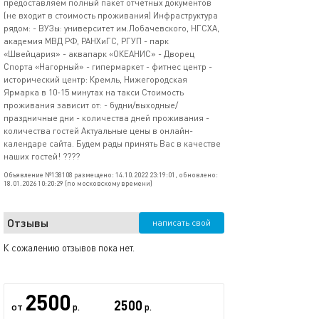
предоставляем полный пакет отчётных документов
(не входит в стоимость проживания) Инфраструктура
рядом: - ВУЗы: университет им.Лобачевского, НГСХА,
академия МВД РФ, РАНХиГС, РГУП - парк
«Швейцария» - аквапарк «ОКЕАНИС» - Дворец
Спорта «Нагорный» - гипермаркет - фитнес центр -
исторический центр: Кремль, Нижегородская
Ярмарка в 10-15 минутах на такси Стоимость
проживания зависит от: - будни/выходные/
праздничные дни - количества дней проживания -
количества гостей Актуальные цены в онлайн-
календаре сайта. Будем рады принять Вас в качестве
наших гостей! ????
Объявление №138108 размещено: 14.10.2022 23:19:01, обновлено:
18.01.2026 10:20:29 (по московскому времени)
Отзывы
написать свой
К сожалению отзывов пока нет.
2500
2500
от
р.
р.