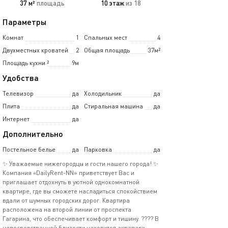
37 м²
площадь
10 этаж
из 18
Параметры
Комнат
1
Спальных мест
4
Двухместных кроватей
2
Общая площадь
37м²
Площадь кухни
²
9м
Удобства
Телевизор
да
Холодильник
да
Плита
да
Стиральная машина
да
Интернет
да
Дополнительно
Постельное белье
да
Парковка
да
✨ Уважаемые нижегородцы и гости нашего города! ✨
Компания «DailyRent-NN» приветствует Вас и
приглашает отдохнуть в уютной однокомнатной
квартире, где вы сможете насладиться спокойствием
вдали от шумных городских дорог. Квартира
расположена на второй линии от проспекта
Гагарина, что обеспечивает комфорт и тишину. ???? В
непосредственной близости находится аквапарк