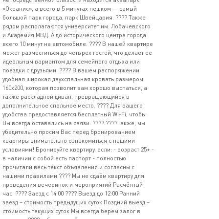
«Океанис», а всего в 5 минутах пешком — самый
большой парк города, парк Швейцария. ????️ Также
рядом располагаются университет им. Лобачевского
и Академия МВД. А до исторического центра города
всего 10 минут на автомобиле. ???? В нашей квартире
может разместиться до четырех гостей, что делает ее
идеальным вариантом для семейного отдыха или
поездки с друзьями. ???? В вашем распоряжении
удобная широкая двухспальная кровать размером
160х200, которая позволит вам хорошо выспаться, а
также раскладной диван, превращающийся в
дополнительное спальное место. ????️ Для вашего
удобства предоставляется бесплатный Wi-Fi, чтобы
Вы всегда оставались на связи. ???? ????Также, мы
убедительно просим Вас перед бронированием
квартиры внимательно ознакомиться с нашими
условиями! Бронируйте квартиру, если: - возраст 25+ -
в наличии с собой есть паспорт - полностью
прочитали весь текст объявления и согласны с
нашими правилами ???? Мы не сдаём квартиру для
проведения вечеринок и мероприятий Расчётный
час: ???? Заезд с 14:00 ???? Выезд до 12:00 Ранний
заезд – стоимость предыдущих суток Поздний выезд –
стоимость текущих суток Мы всегда берём залог в