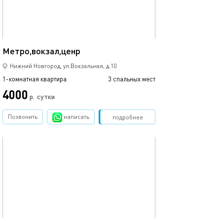
31м²
Метро,вокзал,ценр
Нижний Новгород, ул.Вокзальная, д.10
1-комнатная квартира
3 спальных мест
4000
р.
сутки
Позвонить
написать
Забронировать
подробнее
обновлено 07.12.2025
32м²