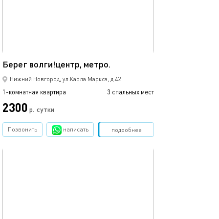
42м²
Берег волги!центр, метро.
Нижний Новгород, ул.Карла Маркса, д.42
1-комнатная квартира
3 спальных мест
2300
р.
сутки
Позвонить
написать
Забронировать
подробнее
обновлено 07.12.2025