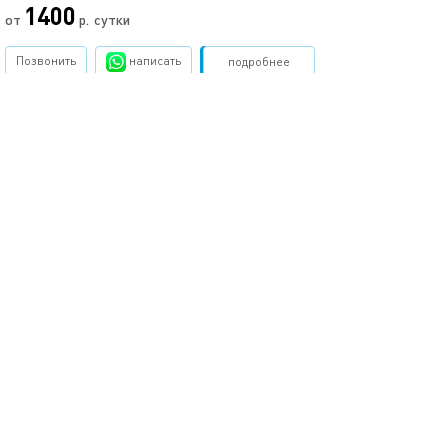
1400
от
р.
сутки
Позвонить
написать
Забронировать
подробнее
обновлено 29.01.2023
24м²
Свежо! студия на 8 этаже
Нижний Новгород, ул.Героя Жидкова, д.6
моментальное бронирование
1-комнатная квартира
2 спальных мест
1400
от
р.
сутки
Позвонить
написать
Забронировать
подробнее