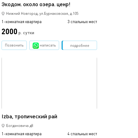
Экодом. около озера. ценр!
Нижний Новгород, ул.Бурнаковская, д.105
1-комнатная квартира
3 спальных мест
2000
р.
сутки
Позвонить
написать
Забронировать
подробнее
обновлено 23.10.2025
44м²
Izba, тропический рай
Богдановича д8
1-комнатная квартира
4 спальных мест