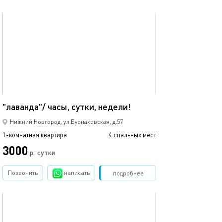
обновлено 07.12.2025
32м²
"лаванда"/ часы, сутки, недели!
Нижний Новгород, ул.Бурнаковская, д.57
1-комнатная квартира
4 спальных мест
3000
р.
сутки
Позвонить
написать
Забронировать
подробнее
обновлено 07.12.2025