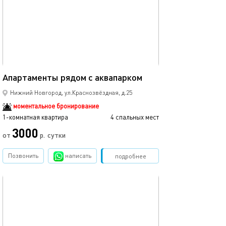
49м²
Апартаменты рядом с аквапарком
Нижний Новгород, ул.Краснозвёздная, д.25
моментальное бронирование
1-комнатная квартира
4 спальных мест
3000
от
р.
сутки
Позвонить
написать
Забронировать
подробнее
обновлено 23.01.2023