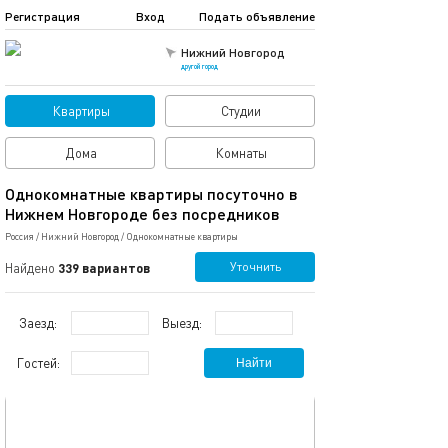
Регистрация
Вход
Подать объявление
Нижний Новгород
другой город
Квартиры
Студии
Дома
Комнаты
Однокомнатные квартиры посуточно в
Нижнем Новгороде без посредников
Россия
/
Нижний Новгород
/
Однокомнатные квартиры
Уточнить
Найдено
339 вариантов
Заезд:
Выезд:
Гостей:
Найти
обновлено 30.07.2026