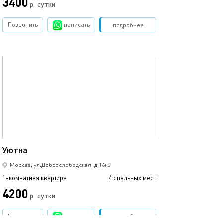
3400
4500
р.
сутки
Позвонить
написать
Забронировать
подробнее
обновлено 24.03.2025
Ещё фото
30м²
Уютна
Rubstovka flat
Москва, ул.Доброслободская, д.16к3
1-комнатная квартира
4 спальных мест
1-комнатная квартира
4200
4290
р.
сутки
Позвонить
написать
Забронировать
подробнее