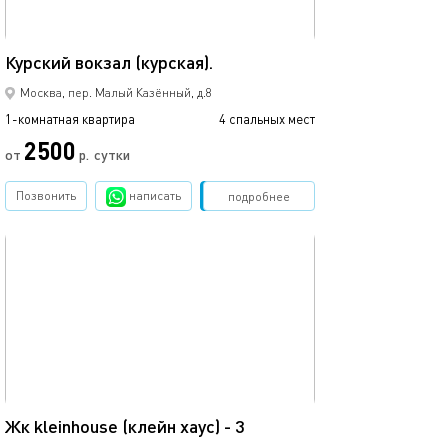
35м²
Жк «kleinhouse (
Курский вокзал (курская).
Москва, пер. Малый Казённый, д.8
1-комнатная квартира
4 спальных мест
1-комнатная квартира
2500
от
р.
сутки
от
Позвонить
написать
Забронировать
подробнее
обновлено 14.06.2025
Ещё фото
18м²
Жк kleinhouse (клейн хаус) - 3