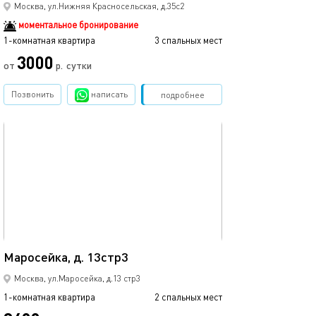
Квартира-студ
Москва, ул.Нижняя Красносельская, д.35с2
моментальное бронирование
1-комнатная квартира
3 спальных мест
1-комнатная квартира
3000
2300
от
р.
сутки
Позвонить
написать
Забронировать
подробнее
обновлено 18.02.2025
Ещё фото
21м²
Маросейка, д. 13стр3
Мятный уголок 
Москва, ул.Маросейка, д.13 стр3
1-комнатная квартира
2 спальных мест
1-комнатная квартира