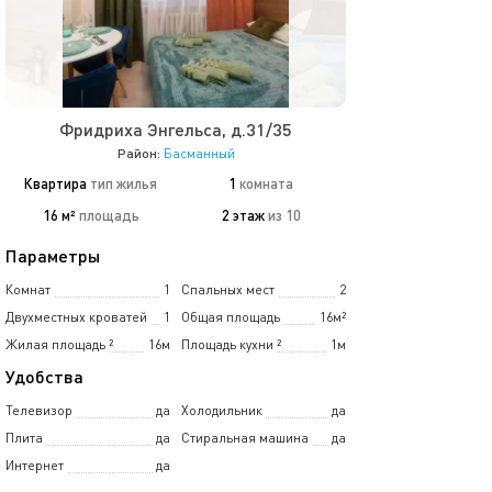
Фридриха Энгельса, д.31/35
Район:
Басманный
Квартира
тип жилья
1
комната
16 м²
площадь
2 этаж
из 10
Параметры
Комнат
1
Спальных мест
2
Двухместных кроватей
1
Общая площадь
16м²
Жилая площадь
²
16м
Площадь кухни
²
1м
Удобства
Телевизор
да
Холодильник
да
Плита
да
Стиральная машина
да
Интернет
да