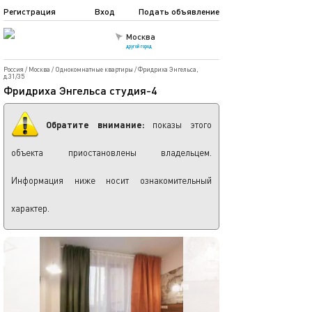
Регистрация
Вход
Подать объявление
Москва
другой город
Россия
/
Москва
/
Однокомнатные квартиры
/
Фридриха Энгельса,
д.31/35
Фридриха Энгельса студия-4
Обратите внимание:
показы этого
объекта приостановлены владельцем.
Информация ниже носит ознакомительный
характер.