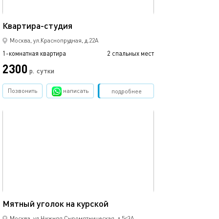
22м²
Квартира-студия
Маяковский stu
Москва, ул.Краснопрудная, д.22А
1-комнатная квартира
2 спальных мест
1-комнатная квартира
2300
3800
р.
сутки
Позвонить
написать
Забронировать
подробнее
обновлено 23.02.2025
Ещё фото
17м²
Мятный уголок на курской
Апартаменты лю
Москва, ул.Нижняя Сыромятническая, д.5с3А