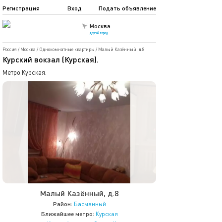
Регистрация
Вход
Подать объявление
Москва
другой город
Россия
/
Москва
/
Однокомнатные квартиры
/
Малый Казённый, д.8
Курский вокзал (Курская).
Метро Курская.
Малый Казённый, д.8
Район:
Басманный
Ближайшее метро:
Курская