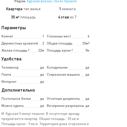
Рядом:
Курский вокзал
,
Около Кремля
Квартира
тип жилья
1
комната
35 м²
площадь
4 этаж
из 7
Параметры
Комнат
1
Спальных мест
4
Двухместных кроватей
2
Общая площадь
35м²
Жилая площадь
²
22м
Площадь кухни
²
9м
Удобства
Телевизор
да
Холодильник
да
Плита
да
Стиральная машина
да
Интернет
да
Дополнительно
Постельное белье
да
Отчетные документы
да
Можно курить
да
Вечеринки разрешены
да
М. Курская 5 минут пешком. В посуточную аренду
предлагается квартир. Общая площадь - 35 кв.м.
Площадь кухни - 9 кв.м. Территория дома огорожена и