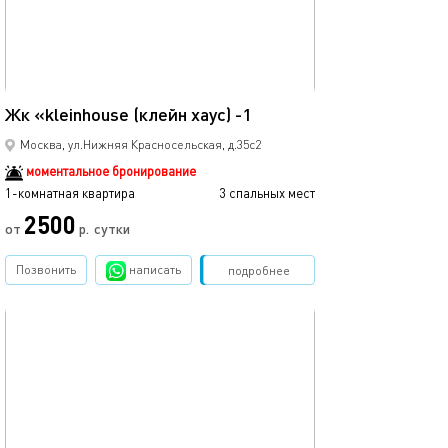
Ещё фото
18м²
Жк «kleinhouse (клейн хаус) -1
Жк kleinhouse (к
Москва, ул.Нижняя Красносельская, д.35с2
моментальное бронирование
1-комнатная квартира
3 спальных мест
1-комнатная квартира
2500
от
р.
сутки
от
Позвонить
написать
Забронировать
подробнее
обновлено 15.11.2024
Ещё фото