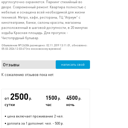
круглосуточно охраняется. Паркинг стихийный во
дворе. Современный ремонт. Квартира полностью с
мебелью и оснащена всей необходимой для жизни
техникой. Метро, кафе, рестораны, ТЦ "Атриум" с
кинотеатрами, банки, салоны красоты, магазины
расположенный в шаговой доступности, в 20 минутах
ходьбы Красная площадь. Для прогулок -
Чистопрудный бульвар.
Объявление №126304 размещено: 02.11.2019 13:11:01, обновлено:
05.03.2024 12:03:47 (по московскому времени)
Отзывы
написать свой
К сожалению отзывов пока нет.
2500
1500
4500
от
р.
р.
р.
сутки
час
ночь
• цена включает проживание 2 чел.
• доплата за 1 дополнит. чел. - 500 р.